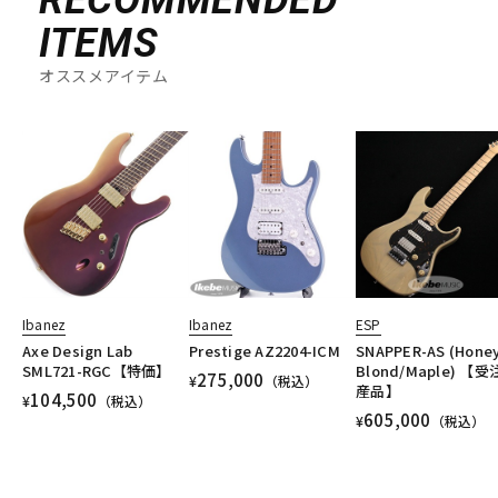
ITEMS
オススメアイテム
Ibanez
Ibanez
ESP
Axe Design Lab
Prestige AZ2204-ICM
SNAPPER-AS (Hone
SML721-RGC【特価】
Blond/Maple) 【
275,000
¥
（税込）
産品】
104,500
¥
（税込）
605,000
¥
（税込）