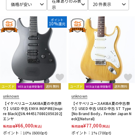
在庫ありのみ表
価格が安い
20 件表示
示
ベース
ウクレレ
ポイント
10%
還元
ドラム
パーカッション
キーボード
電子ピアノ
管楽器
その他楽器
ユーズド
送料無料
ユーズド
送料無料
WEB注文店頭受取可
WEB注文店頭受取可
アンプ
エフェクター
unknown
unknown
【イケベリユースAKIBA夏の中古祭
【イケベリユースAKIBA夏の中古祭
り】USED 中古 ENYA INSPIRE(Inspi
り】USED 中古 USED 中古 ST Type
re Black)[SN.4445170802050202]
[No Brand Body，Fender Japan N
DJ機器
DTM
エンヤ
eck](Natural)
¥
66,000
¥
77,000
販売価格
(税込)
販売価格
(税込)
ポイント：10%
(6000pt)
ポイント：1%
(700pt)