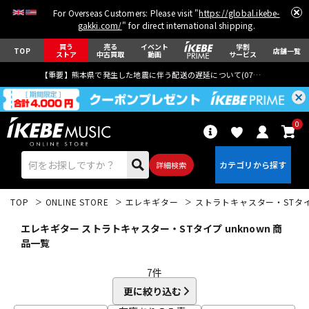
For Overseas Customers: Please visit "
https://global.ikebe-
gakki.com/
" for direct international shipping.
買う
売る
イベント
学割
TOP
店舗一覧
ストア
中古買取
動画
サービス
【重要】熊本県で発生した地震に伴う配送の遅延について(
07月29日
更新)
0
詳細検索
TOP
ONLINE STORE
エレキギター
ストラトキャスター・STタ
エレキギター ストラトキャスター・STタイプ unknown 商
品一覧
7
件
エレキギター
アコギ/エレアコ
更に絞り込む