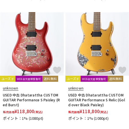
DTM オンライン納品
レコーディング機器
配信/ライブ機器
楽器アクセサリ
中古
ヴィンテージ
ユーズド
送料無料
ユーズド
送料無料
WEB注文店頭受取可
WEB注文店頭受取可
unknown
unknown
USED 中古 Dhatarattha CUSTOM
USED 中古 Dhatarattha CUSTOM
GUITAR Performance S Paisley (R
GUITAR Performance S Relic (Gol
ed Burst)
d over Black Paisley)
¥
118,800
¥
118,800
販売価格
(税込)
販売価格
(税込)
ポイント：1%
(1080pt)
ポイント：1%
(1080pt)