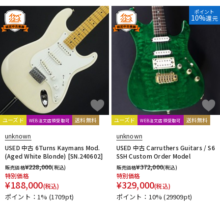
ポイント
10%
還元
ユーズド
送料無料
ユーズド
送料無料
WEB注文店頭受取可
WEB注文店頭受取可
unknown
unknown
USED 中古 6Turns Kaymans Mod.
USED 中古 Carruthers Guitars / S6
(Aged White Blonde) [SN.240602]
SSH Custom Order Model
¥
228,000
¥
372,000
販売価格
(税込)
販売価格
(税込)
特別価格
特別価格
¥
188,000
¥
329,000
(税込)
(税込)
ポイント：1%
(1709pt)
ポイント：10%
(29909pt)