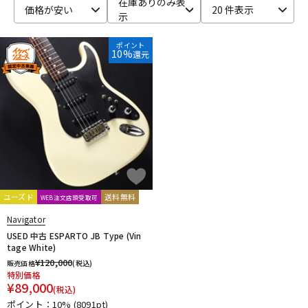
在庫ありのみ表
価格が安い
20 件表示
示
ベース
ウクレレ
ポイント
10%
還元
ドラム
パーカッション
キーボード
電子ピアノ
管楽器
その他楽器
ユーズド
送料無料
WEB注文店頭受取可
アンプ
エフェクター
Navigator
USED 中古 ESPARTO JB Type (Vin
tage White)
¥
120,000
販売価格
(税込)
DJ機器
DTM
特別価格
¥
89,000
(税込)
ポイント：10%
(8091pt)