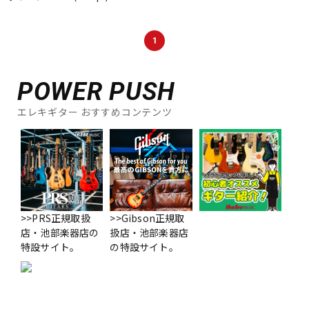
DTM オンライン納品
レコーディング機器
1
配信/ライブ機器
楽器アクセサリ
POWER PUSH
中古
ヴィンテージ
エレキギター おすすめコンテンツ
>>PRS正規取扱
>>Gibson正規取
店・池部楽器店の
扱店・池部楽器店
特設サイト。
の特設サイト。