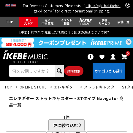
For Overseas Customers: Please visit "
https://global.ikebe-
gakki.com/
" for direct international shipping.
買う
売る
イベント
学割
TOP
店舗一覧
ストア
中古買取
動画
サービス
【重要】熊本県で発生した地震に伴う配送の遅延について(
07月29日
更新)
0
詳細検索
TOP
ONLINE STORE
エレキギター
ストラトキャスター・STタ
エレキギター ストラトキャスター・STタイプ Navigator 商
品一覧
1
件
エレキギター
アコギ/エレアコ
更に絞り込む