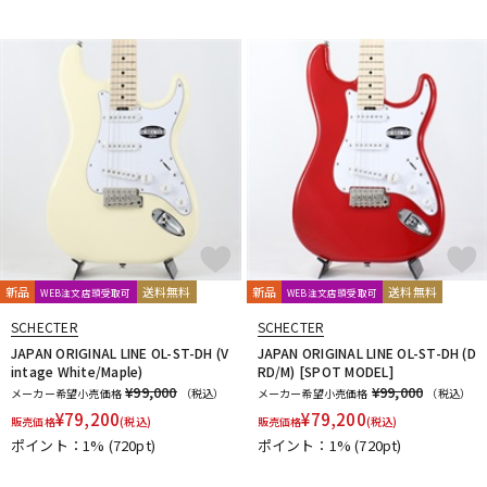
新品
送料無料
新品
送料無料
WEB注文店頭受取可
WEB注文店頭受取可
SCHECTER
SCHECTER
JAPAN ORIGINAL LINE OL-ST-DH (V
JAPAN ORIGINAL LINE OL-ST-DH (D
intage White/Maple)
RD/M) [SPOT MODEL]
¥99,000
¥99,000
メーカー希望小売価格
（税込）
メーカー希望小売価格
（税込）
¥
79,200
¥
79,200
販売価格
(税込)
販売価格
(税込)
ポイント：1%
(720pt)
ポイント：1%
(720pt)