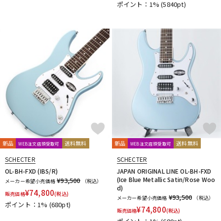
ポイント：1%
(5840pt)
新品
送料無料
新品
送料無料
WEB注文店頭受取可
WEB注文店頭受取可
SCHECTER
SCHECTER
OL-BH-FXD (IBS/R)
JAPAN ORIGINAL LINE OL-BH-FXD
(Ice Blue Metallic Satin/Rose Woo
¥93,500
メーカー希望小売価格
（税込）
d)
¥
74,800
販売価格
(税込)
¥93,500
メーカー希望小売価格
（税込）
ポイント：1%
(680pt)
¥
74,800
販売価格
(税込)