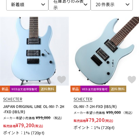
在庫ありのみ表
新着順
20 件表示
示
ベース
ウクレレ
ドラム
パーカッション
キーボード
電子ピアノ
管楽器
その他楽器
新品
送料無料
新品
送料無料
WEB注文店頭受取可
WEB注文店頭受取可
アンプ
エフェクター
SCHECTER
SCHECTER
JAPAN ORIGINAL LINE OL-NV-7-2H
OL-NV-7-2H-FXD (IBS/R)
-FXD (IBS/R)
¥99,000
メーカー希望小売価格
（税込）
¥99,000
メーカー希望小売価格
（税込）
¥
79,200
販売価格
(税込)
DJ機器
DTM
¥
79,200
販売価格
(税込)
ポイント：1%
(720pt)
ポイント：1%
(720pt)