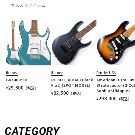
オススメアイテム
Ibanez
Ibanez
Fender USA
GRX40 MLB
RG7421EX-BKF (Black
American Ultra Lux
Flat) [SPOT MODEL]
Stratocaster (2-Col
29,800
¥
（税込）
Sunburst/Maple)
82,500
¥
（税込）
298,000
¥
（税込）
CATEGORY