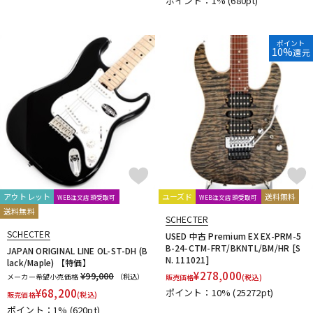
ポイント：1%
(680pt)
ポイント
10%
還元
アウトレット
ユーズド
送料無料
WEB注文店頭受取可
WEB注文店頭受取可
送料無料
SCHECTER
SCHECTER
USED 中古 Premium EX EX-PRM-5
B-24-CTM-FRT/BKNTL/BM/HR [S
JAPAN ORIGINAL LINE OL-ST-DH (B
N. 111021]
lack/Maple) 【特価】
¥
278,000
¥99,000
メーカー希望小売価格
（税込）
販売価格
(税込)
¥
68,200
ポイント：10%
(25272pt)
販売価格
(税込)
ポイント：1%
(620pt)