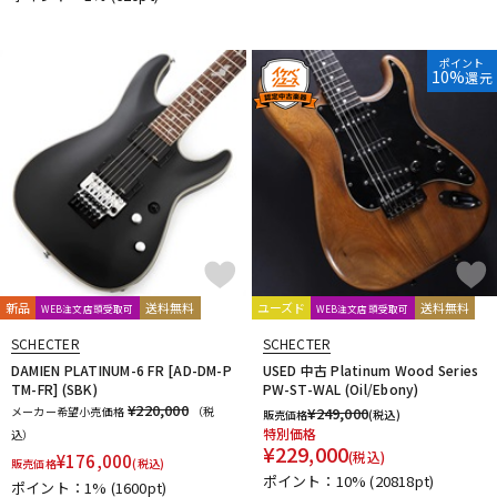
ポイント
10%
還元
新品
送料無料
ユーズド
送料無料
WEB注文店頭受取可
WEB注文店頭受取可
SCHECTER
SCHECTER
DAMIEN PLATINUM-6 FR [AD-DM-P
USED 中古 Platinum Wood Series
TM-FR] (SBK)
PW-ST-WAL (Oil/Ebony)
¥220,000
メーカー希望小売価格
（税
¥
249,000
販売価格
(税込)
特別価格
込）
¥
229,000
(税込)
¥
176,000
販売価格
(税込)
ポイント：10%
(20818pt)
ポイント：1%
(1600pt)