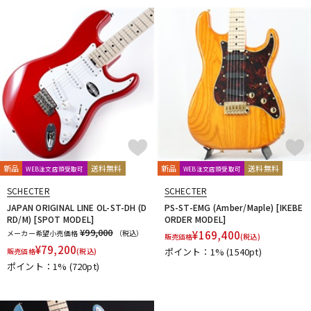
新品
送料無料
新品
送料無料
WEB注文店頭受取可
WEB注文店頭受取可
SCHECTER
SCHECTER
JAPAN ORIGINAL LINE OL-ST-DH (D
PS-ST-EMG (Amber/Maple) [IKEBE
RD/M) [SPOT MODEL]
ORDER MODEL]
¥99,000
メーカー希望小売価格
（税込）
¥
169,400
販売価格
(税込)
¥
79,200
ポイント：1%
(1540pt)
販売価格
(税込)
ポイント：1%
(720pt)