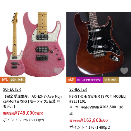
新品
送料無料
新品
送料無料
WEB注文店頭受取可
SCHECTER
SCHECTER
【完全受注生産】AC-EX-7-Ave Muji
PS-ST-DH/GWN/R [SPOT MODEL]
ca/Mortis/SIG [モーティス/若葉 睦
#S231101
モデル]
¥203,500
メーカー希望小売価格
（税
¥
748,000
込）
販売価格
(税込)
ポイント：1%
(6800pt)
¥
162,800
販売価格
(税込)
ポイント：1%
(1480pt)