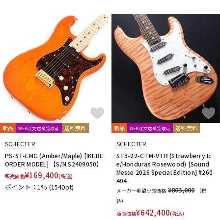
DTM オンライン納品
レコーディング機器
配信/ライブ機器
楽器アクセサリ
中古
ヴィンテージ
新品
送料無料
新品
送料無料
WEB注文店頭受取可
WEB注文店頭受取可
SCHECTER
SCHECTER
PS-ST-EMG (Amber/Maple) [IKEBE
ST3-22-CTM-VTR (Strawberry Ic
ORDER MODEL] 【S/N S2409050】
e/Honduras Rosewood) [Sound
Messe 2026 Special Edition] #260
¥
169,400
販売価格
(税込)
404
ポイント：1%
(1540pt)
¥803,000
メーカー希望小売価格
（税
込）
¥
642,400
販売価格
(税込)