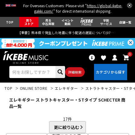
For Overseas Customers: Please visit "
https://global.ikebe-
gakki.com/
" for direct international shipping.
買う
売る
イベント
学割
TOP
店舗一覧
ストア
中古買取
動画
サービス
【重要】熊本県で発生した地震に伴う配送の遅延について(
07月29日
更新)
0
詳細検索
TOP
ONLINE STORE
エレキギター
ストラトキャスター・STタ
エレキギター ストラトキャスター・STタイプ SCHECTER 商
品一覧
17
件
エレキギター
アコギ/エレアコ
更に絞り込む