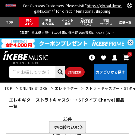
For Overseas Customers: Please visit "
https://global.ikebe-
gakki.com/
" for direct international shipping.
買う
売る
イベント
学割
TOP
店舗一覧
ストア
中古買取
動画
サービス
【重要】熊本県で発生した地震に伴う配送の遅延について(
07月29日
更新)
0
詳細検索
TOP
ONLINE STORE
エレキギター
ストラトキャスター・STタ
エレキギター ストラトキャスター・STタイプ Charvel 商品
一覧
25
件
エレキギター
アコギ/エレアコ
更に絞り込む