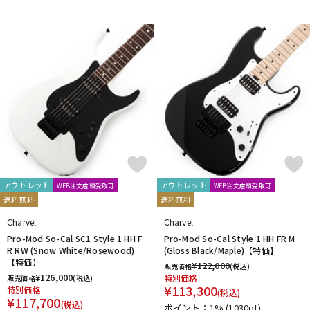
アウトレット
アウトレット
WEB注文店頭受取可
WEB注文店頭受取可
送料無料
送料無料
Charvel
Charvel
Pro-Mod So-Cal SC1 Style 1 HH F
Pro-Mod So-Cal Style 1 HH FR M
R RW (Snow White/Rosewood)
(Gloss Black/Maple)【特価】
【特価】
¥
122,000
販売価格
(税込)
¥
126,000
特別価格
販売価格
(税込)
¥
113,300
特別価格
(税込)
¥
117,700
(税込)
ポイント：1%
(1030pt)