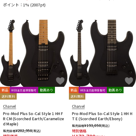
ポイント：1%
(2007pt)
新品
動画あり
新品
動画あり
WEB注文店頭受取可
WEB注文店頭受取可
送料無料
送料無料
Charvel
Charvel
Pro-Mod Plus So-Cal Style 1 HH F
Pro-Mod Plus So-Cal Style 1 HH H
R CM (Scorched Earth/Caramelize
T E (Scorched Earth/Ebony)
d Maple)
¥
193,050
販売価格
(税込)
¥
202,950
特別価格
販売価格
(税込)
特別価格