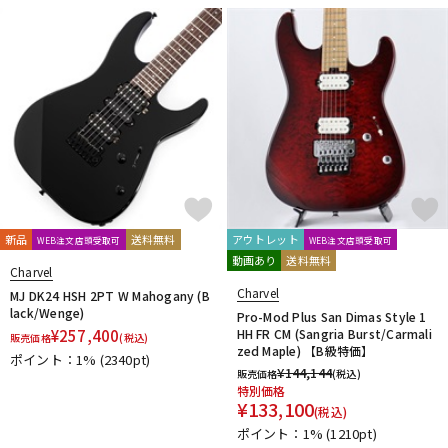
DTM オンライン納品
レコーディング機器
配信/ライブ機器
楽器アクセサリ
中古
ヴィンテージ
新品
送料無料
アウトレット
WEB注文店頭受取可
WEB注文店頭受取可
動画あり
送料無料
Charvel
Charvel
MJ DK24 HSH 2PT W Mahogany (B
lack/Wenge)
Pro-Mod Plus San Dimas Style 1
¥
257,400
HH FR CM (Sangria Burst/Carmali
販売価格
(税込)
zed Maple) 【B級特価】
ポイント：1%
(2340pt)
¥
144,144
販売価格
(税込)
特別価格
¥
133,100
(税込)
ポイント：1%
(1210pt)