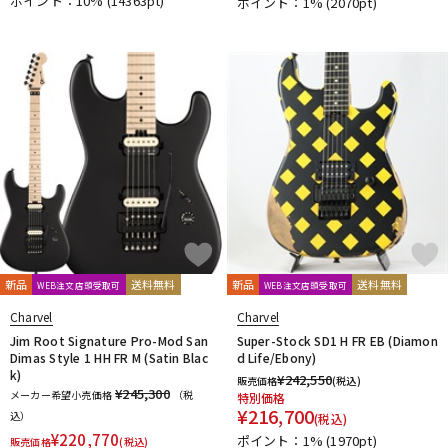
ポイント：10%
(14363pt)
ポイント：1%
(2070pt)
新品
送料無料
新品
送料無料
WEB注文店頭受取可
WEB注文店頭受取可
Charvel
Charvel
Jim Root Signature Pro-Mod San
Super-Stock SD1 H FR EB (Diamon
Dimas Style 1 HH FR M (Satin Blac
d Life/Ebony)
k)
¥
242,550
販売価格
(税込)
¥245,300
メーカー希望小売価格
（税
特別価格
¥
216,700
込）
(税込)
¥
220,770
ポイント：1%
(1970pt)
販売価格
(税込)