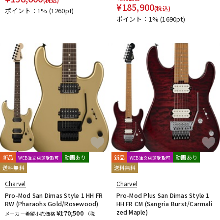
¥
185,900
(税込)
ポイント：1%
(1260pt)
ポイント：1%
(1690pt)
新品
動画あり
新品
動画あり
WEB注文店頭受取可
WEB注文店頭受取可
送料無料
送料無料
Charvel
Charvel
Pro-Mod San Dimas Style 1 HH FR
Pro-Mod Plus San Dimas Style 1
RW (Pharaohs Gold/Rosewood)
HH FR CM (Sangria Burst/Carmali
zed Maple)
¥170,500
メーカー希望小売価格
（税