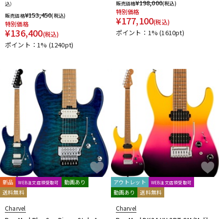
¥
198,000
販売価格
(税込)
込）
特別価格
¥
153,450
販売価格
(税込)
¥
177,100
(税込)
特別価格
¥
136,400
ポイント：1%
(1610pt)
(税込)
ポイント：1%
(1240pt)
新品
動画あり
アウトレット
WEB注文店頭受取可
WEB注文店頭受取可
送料無料
動画あり
送料無料
Charvel
Charvel