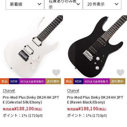
在庫ありのみ表
新着順
20 件表示
示
ベース
ウクレレ
ドラム
パーカッション
キーボード
電子ピアノ
管楽器
その他楽器
新品
NEW
送料無料
新品
NEW
送料無料
WEB注文店頭受取可
WEB注文店頭受取可
アンプ
エフェクター
Charvel
Charvel
Pro-Mod Plus Dinky DK24 HH 2PT
Pro-Mod Plus Dinky DK24 HH 2PT
E (Celestial Silk/Ebony)
E (Raven Black/Ebony)
¥
188,100
¥
188,100
販売価格
(税込)
販売価格
(税込)
DJ機器
DTM
ポイント：1%
(1710pt)
ポイント：1%
(1710pt)