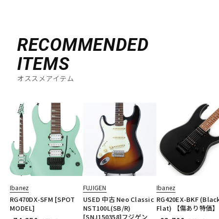
RECOMMENDED
ITEMS
オススメアイテム
Ibanez
FUJIGEN
Ibanez
RG470DX-SFM [SPOT
USED 中古 Neo Classic
RG420EX-BKF (Blac
MODEL]
NST100L(SB/R)
Flat) 【傷あり特価】
[SN.I150358]フジゲン