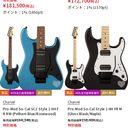
¥
172,700
(税込)
¥
181,500
(税込)
ポイント：1%
(1570pt)
ポイント：1%
(1650pt)
新品
送料無料
新品
送料無料
WEB注文店頭受取可
WEB注文店頭受取可
Charvel
Charvel
Pro-Mod So-Cal SC1 Style 1 HH F
Pro-Mod So-Cal Style 1 HH FR M
R RW (Pelham Blue/Rosewood)
(Gloss Black/Maple)
¥
164,340
¥
158,400
販売価格
(税込)
販売価格
(税込)
特別価格
特別価格