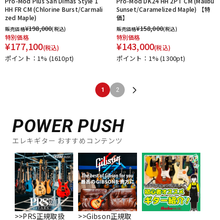
Pro-Mod Plus San Dimas Style 1
Pro-Mod DK24 HH 2PT CM (Malibu
HH FR CM (Chlorine Burst/Carmali
Sunset/Caramelized Maple) 【特
zed Maple)
価】
¥
198,000
¥
158,000
販売価格
(税込)
販売価格
(税込)
特別価格
特別価格
¥
177,100
¥
143,000
(税込)
(税込)
ポイント：1%
(1610pt)
ポイント：1%
(1300pt)
1
2
POWER PUSH
エレキギター おすすめコンテンツ
>>PRS正規取扱
>>Gibson正規取