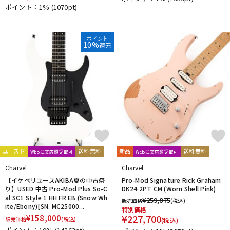
ポイント：1%
(1070pt)
ポイント
10%
還元
ユーズド
送料無料
新品
送料無料
WEB注文店頭受取可
WEB注文店頭受取可
Charvel
Charvel
【イケベリユースAKIBA夏の中古祭
Pro-Mod Signature Rick Graham
り】USED 中古 Pro-Mod Plus So-C
DK24 2PT CM (Worn Shell Pink)
al SC1 Style 1 HH FR EB (Snow Wh
¥
259,875
販売価格
(税込)
ite/Ebony)[SN. MC25000...
特別価格
¥
227,700
¥
158,000
販売価格
(税込)
(税込)