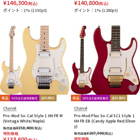
¥
146,300
¥
140,800
(税込)
(税込)
ポイント：1%
(1330pt)
ポイント：1%
(1280pt)
新品
送料無料
新品
送料無料
WEB注文店頭受取可
WEB注文店頭受取可
Charvel
Charvel
Pro-Mod So-Cal Style 1 HH FR M
Pro-Mod Plus So-Cal SC1 Style 1
(Vintage White/Maple)
HH FR EB (Candy Apple Red/Ebon
y)
¥
158,400
販売価格
(税込)
¥
207,900
特別価格
販売価格
(税込)
¥
138,600
特別価格
(税込)