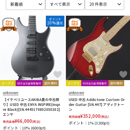
新着順
すべて表示
20 件表示
ベース
ウクレレ
ポイント
10%
還元
ドラム
パーカッション
キーボード
電子ピアノ
管楽器
その他楽器
ユーズド
送料無料
ユーズド
送料無料
WEB注文店頭受取可
WEB注文店頭受取可
アンプ
エフェクター
unknown
unknown
【イケベリユースAKIBA夏の中古祭
USED 中古 Addictone Custom Or
り】USED 中古 ENYA INSPIRE(Inspi
der Guitar [SN.447] アディクトー
re Black)[SN.4445170802050202]
ン
DJ機器
DTM
エンヤ
¥
352,000
販売価格
(税込)
¥
66,000
販売価格
(税込)
ポイント：1%
(3200pt)
ポイント：10%
(6000pt)