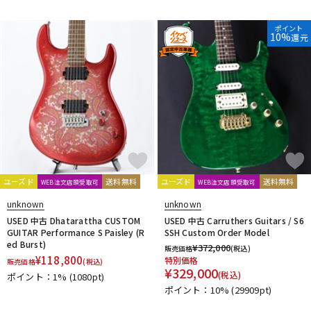
ポイント
10%
還元
ユーズド
送料無料
ユーズド
送料無料
WEB注文店頭受取可
WEB注文店頭受取可
unknown
unknown
USED 中古 Dhatarattha CUSTOM
USED 中古 Carruthers Guitars / S6
GUITAR Performance S Paisley (R
SSH Custom Order Model
ed Burst)
¥
372,000
販売価格
(税込)
¥
118,800
特別価格
販売価格
(税込)
¥
329,000
(税込)
ポイント：1%
(1080pt)
ポイント：10%
(29909pt)