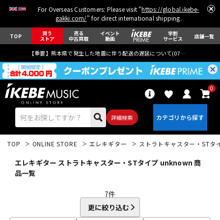
For Overseas Customers: Please visit "
https://global.ikebe-
gakki.com/
" for direct international shipping.
買う
売る
イベント
学割
TOP
店舗一覧
ストア
中古買取
動画
サービス
【重要】熊本県で発生した地震に伴う配送の遅延について(
07月29日
更新)
0
詳細検索
TOP
ONLINE STORE
エレキギター
ストラトキャスター・STタ
エレキギター ストラトキャスター・STタイプ unknown 商
品一覧
7
件
エレキギター
アコギ/エレアコ
更に絞り込む