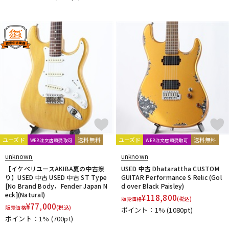
DTM オンライン納品
レコーディング機器
配信/ライブ機器
楽器アクセサリ
中古
ヴィンテージ
ユーズド
送料無料
ユーズド
送料無料
WEB注文店頭受取可
WEB注文店頭受取可
unknown
unknown
【イケベリユースAKIBA夏の中古祭
USED 中古 Dhatarattha CUSTOM
り】USED 中古 USED 中古 ST Type
GUITAR Performance S Relic (Gol
[No Brand Body，Fender Japan N
d over Black Paisley)
eck](Natural)
¥
118,800
販売価格
(税込)
¥
77,000
販売価格
(税込)
ポイント：1%
(1080pt)
ポイント：1%
(700pt)