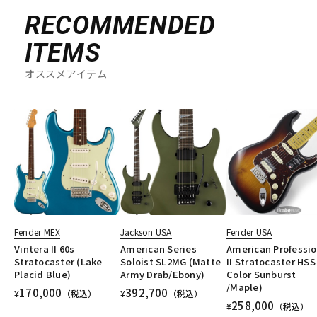
RECOMMENDED
ITEMS
オススメアイテム
Fender MEX
Jackson USA
Fender USA
Vintera II 60s
American Series
American Professio
Stratocaster (Lake
Soloist SL2MG (Matte
II Stratocaster HSS 
Placid Blue)
Army Drab/Ebony)
Color Sunburst
/Maple)
170,000
392,700
¥
（税込）
¥
（税込）
258,000
¥
（税込）