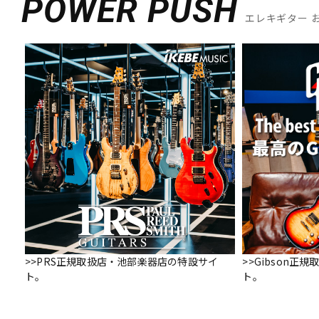
POWER PUSH
エレキギター 
>>PRS正規取扱店・池部楽器店の特設サイ
>>Gibson
ト。
ト。