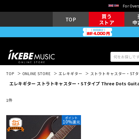
For Overs
買う
TOP
ストア
中
TOP
ONLINE STORE
エレキギター
ストラトキャスター・ST
エレキギター ストラトキャスター・STタイプ Three Dots Guit
アコギ/エレ
エレキギター
アコ
1
件
キーボード
電子ピアノ
ポイント
10%
還元