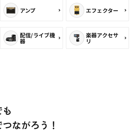
アンプ
エフェクター
配信/ライブ機
楽器アクセサ
器
リ