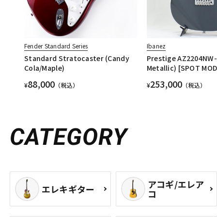
Fender Standard Series
Ibanez
Standard Stratocaster (Candy
Prestige AZ2204NW-
Cola/Maple)
Metallic) [SPOT MOD
88,000
253,000
¥
（税込）
¥
（税込）
CATEGORY
アコギ/エレア
エレキギター
コ