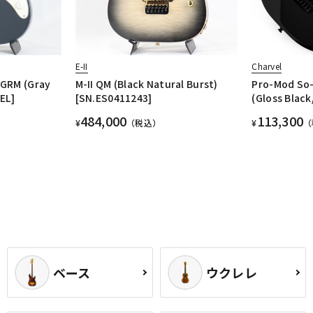
E-II
Charvel
GRM (Gray
M-II QM (Black Natural Burst)
Pro-Mod So-
EL]
[SN.ES0411243]
(Gloss Bla
484,000
113,300
¥
（税込）
¥
（
ベース
ウクレレ