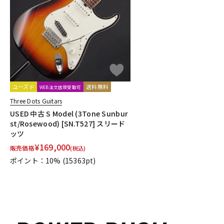
DJ機器
DTM
中古
ヴィンテー
ユーズド
送料無料
WEB注文店頭受取可
Three Dots Guitars
USED 中古 S Model (3Tone Sunbur
st/Rosewood) [SN.T527] スリード
ッツ
¥
169,000
販売価格
(税込)
ポイント：10%
(15363pt)