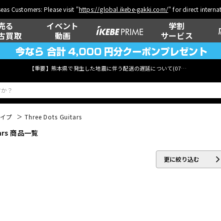
eas Customers: Please visit "
https://global.ikebe-gakki.com/
" for direct intern
売る
イベント
学割
古買取
動画
サービス
【重要】熊本県で発生した地震に伴う配送の遅延について(
07月29日
更新)
タイプ
Three Dots Guitars
ars 商品一覧
ベース
ウクレレ
更に絞り込む
管楽器
その他楽器