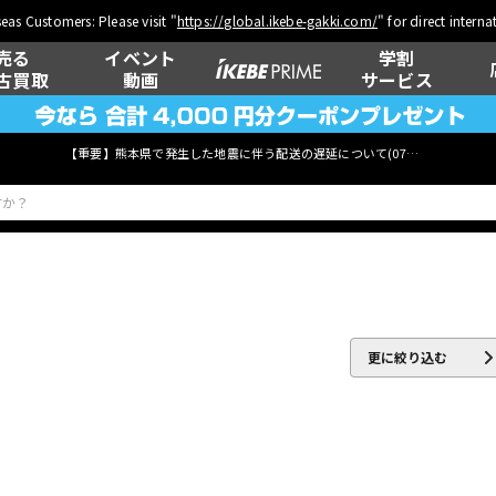
eas Customers: Please visit "
https://global.ikebe-gakki.com/
" for direct intern
売る
イベント
学割
古買取
動画
サービス
【重要】熊本県で発生した地震に伴う配送の遅延について(
07月29日
更新)
ベース
ウクレレ
更に絞り込む
管楽器
その他楽器