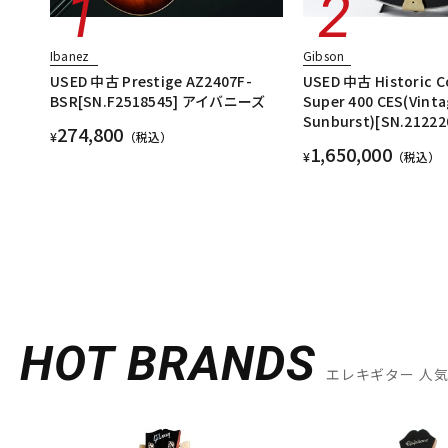
Ibanez
Gibson
USED 中古 Prestige AZ2407F-
USED 中古 Historic C
BSR[SN.F2518545] アイバニーズ
Super 400 CES(Vint
Sunburst)[SN.212
274,800
¥
（税込）
1,650,000
¥
（税込）
HOT BRANDS
エレキギター 人