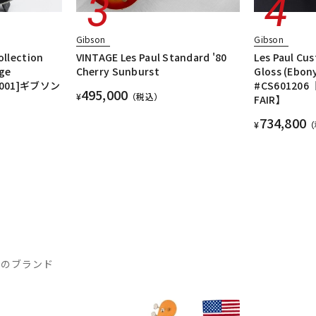
Gibson
Gibson
ollection
VINTAGE Les Paul Standard '80
Les Paul Cu
age
Cherry Sunburst
Gloss (Ebon
22001]ギブソン
#CS601206
495,000
¥
（税込）
FAIR】
734,800
¥
（
気のブランド