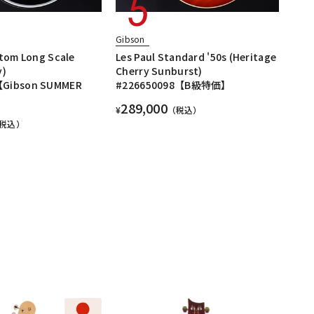
Gibson
stom Long Scale
Les Paul Standard '50s (Heritage
y)
Cherry Sunburst)
【Gibson SUMMER
#226650098【B級特価】
289,000
¥
（税込）
税込）