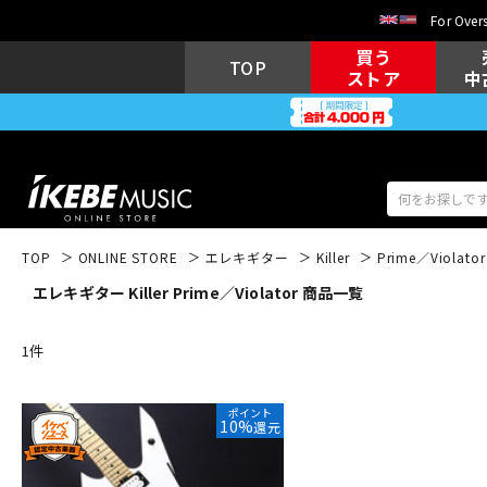
For Overs
買う
TOP
ストア
中
TOP
ONLINE STORE
エレキギター
Killer
Prime／Violator
エレキギター Killer Prime／Violator 商品一覧
アコギ/エレ
エレキギター
アコ
1
件
キーボード
電子ピアノ
ポイント
10%
還元