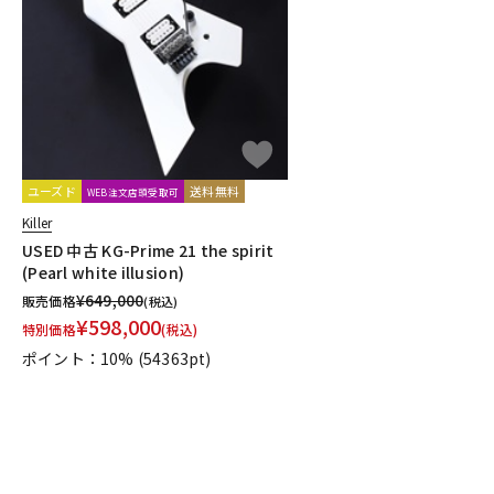
DJ機器
DTM
中古
ヴィンテー
ユーズド
送料無料
WEB注文店頭受取可
Killer
USED 中古 KG-Prime 21 the spirit
(Pearl white illusion)
¥
649,000
販売価格
(税込)
¥
598,000
特別価格
(税込)
ポイント：10%
(54363pt)