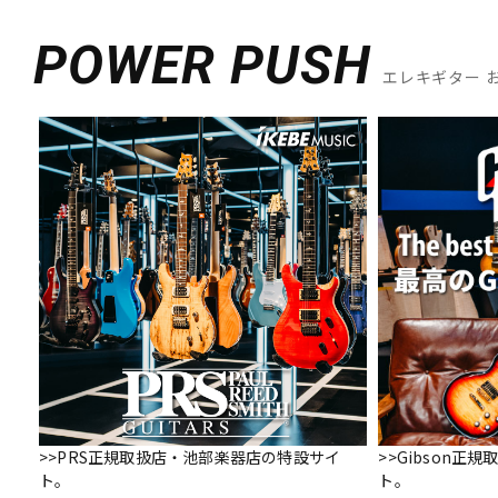
POWER PUSH
エレキギター 
>>PRS正規取扱店・池部楽器店の特設サイ
>>Gibson
ト。
ト。