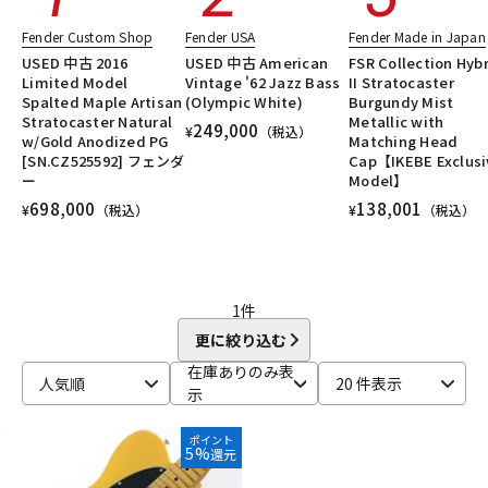
DTM オンライン納品
レコーディング機器
Fender Custom Shop
Fender USA
Fender Made in Japan
USED 中古 2016
USED 中古 American
FSR Collection Hyb
Limited Model
Vintage '62 Jazz Bass
II Stratocaster
配信/ライブ機器
楽器アクセサリ
Spalted Maple Artisan
(Olympic White)
Burgundy Mist
Stratocaster Natural
Metallic with
249,000
¥
（税込）
w/Gold Anodized PG
Matching Head
[SN.CZ525592] フェンダ
Cap【IKEBE Exclusi
中古
ヴィンテージ
ー
Model】
698,000
138,001
¥
（税込）
¥
（税込）
1
件
更に絞り込む
在庫ありのみ表
人気順
20 件表示
示
ポイント
5%
還元