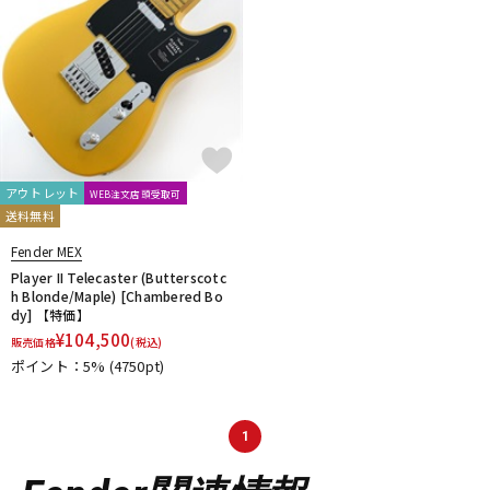
アウトレット
WEB注文店頭受取可
送料無料
Fender MEX
Player II Telecaster (Butterscotc
h Blonde/Maple) [Chambered Bo
dy] 【特価】
¥
104,500
販売価格
(税込)
ポイント：5%
(4750pt)
1