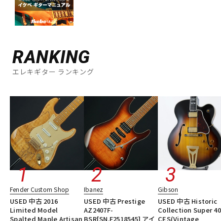
RANKING
エレキギター ランキング
Fender Custom Shop
Ibanez
Gibson
USED 中古 2016
USED 中古 Prestige
USED 中古 Historic
Limited Model
AZ2407F-
Collection Super 4
Spalted Maple Artisan
BSR[SN.F2518545] アイ
CES(Vintage