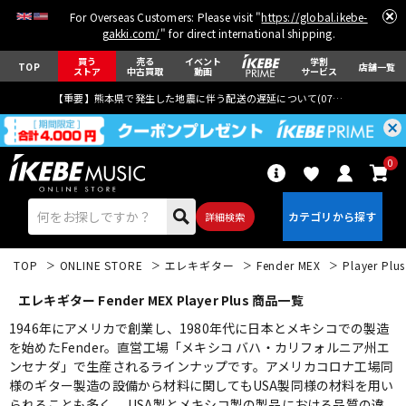
For Overseas Customers: Please visit "
https://global.ikebe-
gakki.com/
" for direct international shipping.
買う
売る
イベント
学割
TOP
店舗一覧
ストア
中古買取
動画
サービス
【重要】熊本県で発生した地震に伴う配送の遅延について(
07月29日
更新)
0
詳細検索
TOP
ONLINE STORE
エレキギター
Fender MEX
Player Plus
エレキギター Fender MEX Player Plus 商品一覧
1946年にアメリカで創業し、1980年代に日本とメキシコでの製造
を始めたFender。直営工場「メキシコ バハ・カリフォルニア州エ
ンセナダ」で生産されるラインナップです。アメリカコロナ工場同
エレキギター
アコギ/エレアコ
様のギター製造の設備から材料に関してもUSA製同様の材料を用い
られることも多く、 USA製とメキシコ製の製品における品質の違