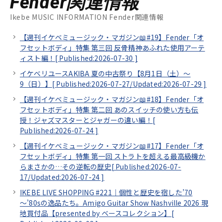
Fender関連情報
Ikebe MUSIC INFORMATION Fender関連情報
【週刊イケベミュージック・マガジン📖#19】Fender「オ
フセットボディ」特集 第三回 反骨精神あふれた使用アーテ
ィスト編！[
Published:2026-07-30
]
イケベリユースAKIBA 夏の中古祭り【8月1日（土）～
9（日）】[
Published:2026-07-27/
Updated:2026-07-29
]
【週刊イケベミュージック・マガジン📖#18】Fender「オ
フセットボディ」特集 第二回 あのスイッチの使い方も伝
授！ジャズマスターとジャガーの違い編！[
Published:2026-07-24
]
【週刊イケベミュージック・マガジン📖#17】Fender「オ
フセットボディ」特集 第一回 ストラトを超える最高級機か
らまさかの…その逆転の歴史[
Published:2026-07-
17/
Updated:2026-07-24
]
IKEBE LIVE SHOPPING #221｜個性と歴史を宿した’70
～’80sの逸品たち。Amigo Guitar Show Nashville 2026 現
地買付品【presented by ベースコレクション】[