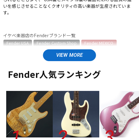
いを感じさせることなくクオリティの高い楽器が生産されていま
ベース
ウクレレ
す。
ドラム
パーカッション
イケベ楽器店のFenderブランド一覧
Fender USA
Fender Custom Shop
Fender MEXICO
Fender Made in Japan
Fender Standard Series
キーボード
電子ピアノ
Fender Acoustics
Fender Japan
Fender (Japan Exclusive Series)
その他Fender
Fender人気ランキング
Fender MEXICOのカテゴリ
管楽器
その他楽器
エレキギター
エレキギター/#Vintera/Vintera II
エレキギター/#Player/Player II
エレキギター/#Player Plus
ベース
アンプ
ベース/#Vintera/Vintera II
ベース/#Player/Player II
エフェクター
ユーズド
ヴィンテージ
ALL
DJ機器
DTM