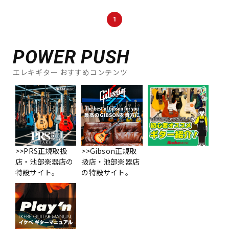
DTM オンライン納品
レコーディング機器
1
配信/ライブ機器
楽器アクセサリ
POWER PUSH
エレキギター おすすめコンテンツ
中古
ヴィンテージ
>>PRS正規取扱
>>Gibson正規取
店・池部楽器店の
扱店・池部楽器店
特設サイト。
の特設サイト。