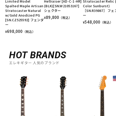
Limited Model
Hellraiser [AD-C-1-HR]
Stratocaster Relic 
Spalted Maple Artisan
(BLK)[SN.W21053167]
Color Sunburst)
Stratocaster Natural
シェクター
［SN.R39867］ フ
w/Gold Anodized PG
ー
89,800
¥
（税込）
[SN.CZ525592] フェンダ
548,000
¥
（税込）
ー
698,000
¥
（税込）
HOT BRANDS
エレキギター 人気のブランド