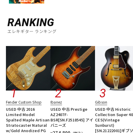
RANKING
エレキギター ランキング
Fender Custom Shop
Ibanez
Gibson
USED 中古 2016
USED 中古 Prestige
USED 中古 Historic
Limited Model
AZ2407F-
Collection Super 4
Spalted Maple Artisan
BSR[SN.F2518545] アイ
CES(Vintage
Stratocaster Natural
バニーズ
Sunburst)
w/Gold Anodized PG
[SN.21222001]ギブ
274,800