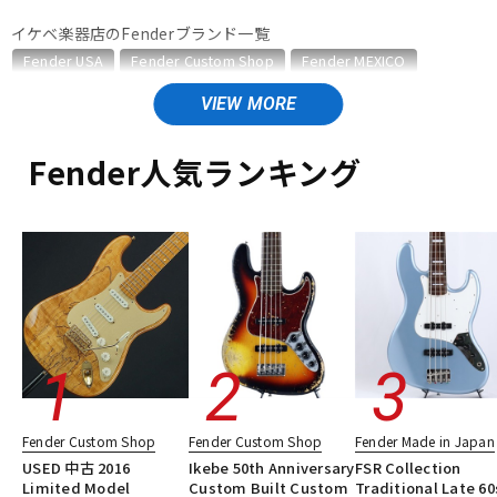
イケベ楽器店のFenderブランド一覧
ベース
ウクレレ
Fender USA
Fender Custom Shop
Fender MEXICO
Fender Made in Japan
Fender Standard Series
Fender Acoustics
ドラム
Fender Japan
パーカッション
Fender (Japan Exclusive Series)
その他Fender
Fender人気ランキング
Fender Made in Japanのカテゴリ
キーボード
電子ピアノ
エレキギター
エレキギター/#Traditional Telecaster
エレキギター/#Traditional Stratocaster
エレキギター/#Traditional Mustang
管楽器
その他楽器
エレキギター/#Traditional Jazzmaster
エレキギター/#Traditional Jaguar
エレキギター/#Hybrid II Telecaster
アンプ
エフェクター
エレキギター/#Hybrid II Stratocaster
エレキギター/#Hybrid II Jazzmaster
エレキギター/#Heritage Telecaster
DJ機器
DTM
Fender Custom Shop
Fender Custom Shop
Fender Made in Japan
エレキギター/#Heritage Stratocaster
ベース
USED 中古 2016
Ikebe 50th Anniversary
FSR Collection
ベース/#Traditional Precision Bass
Limited Model
Custom Built Custom
Traditional Late 60