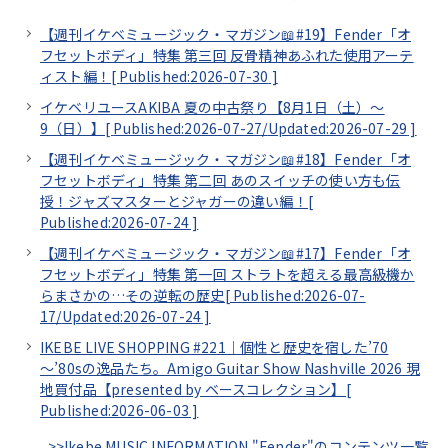
【週刊イケベミュージック・マガジン📖#19】Fender「オ
フセットボディ」特集 第三回 反骨精神あふれた使用アーテ
ィスト編！[
Published:2026-07-30
]
イケベリユースAKIBA 夏の中古祭り【8月1日（土）～
9（日）】[
Published:2026-07-27/
Updated:2026-07-29
]
【週刊イケベミュージック・マガジン📖#18】Fender「オ
フセットボディ」特集 第二回 あのスイッチの使い方も伝
授！ジャズマスターとジャガーの違い編！[
Published:2026-07-24
]
【週刊イケベミュージック・マガジン📖#17】Fender「オ
フセットボディ」特集 第一回 ストラトを超える最高級機か
らまさかの…その逆転の歴史[
Published:2026-07-
17/
Updated:2026-07-24
]
IKEBE LIVE SHOPPING #221｜個性と歴史を宿した’70
～’80sの逸品たち。Amigo Guitar Show Nashville 2026 現
地買付品【presented by ベースコレクション】[
Published:2026-06-03
]
>>Ikebe MUSIC INFORMATION "Fender"のコンテンツ一覧