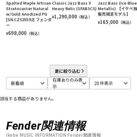
ベース/#Traditional Jazz Bass
ベース/#Heritage Precision Bass
Spalted Maple Artisan
Classic Jazz Bass V
Jazz Bass (Ice Blue
DTM オンライン納品
レコーディング機器
ベース/#Heritage Jazz Bass
ユーズド
ヴィンテージ
ALL
Stratocaster Natural
Heavy Relic (SFAB3CS)
Metallic) 【イケベ
w/Gold Anodized PG
販売限定モデル】
1,290,000
¥
（税込）
[SN.CZ525592] フェンダ
165,000
¥
（税込）
ー
配信/ライブ機器
楽器アクセサリ
698,000
¥
（税込）
中古
ヴィンテージ
更に絞り込む
在庫ありのみ表
新着順
20 件表示
示
該当する商品がありません。
Fender関連情報
Ikebe MUSIC INFORMATION Fender関連情報