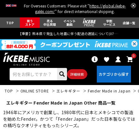
For Overseas Customers: Please visit "
https://global.ikebe-
gakki.com/
" for direct international shipping.
買う
売る
イベント
学割
TOP
店舗一覧
ストア
中古買取
動画
サービス
【重要】熊本県で発生した地震に伴う配送の遅延について(
07月29日
更新)
0
詳細検索
TOP
ONLINE STORE
エレキギター
Fender Made in Japan
エレキギター Fender Made in Japan Other 商品一覧
1946年にアメリカで創業し、1980年代に日本とメキシコでの製造
を始めたFender。かつて「Fender Japan」だった日本製ならでは
の精巧なクオリティをもったシリーズ。
エレキギター
アコギ/エレアコ