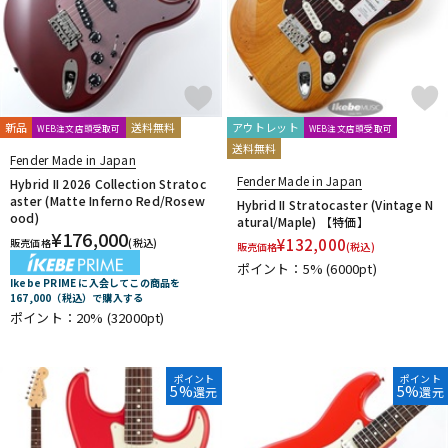
新品
送料無料
アウトレット
WEB注文店頭受取可
WEB注文店頭受取可
送料無料
Fender Made in Japan
Fender Made in Japan
Hybrid II 2026 Collection Stratoc
aster (Matte Inferno Red/Rosew
Hybrid II Stratocaster (Vintage N
ood)
atural/Maple) 【特価】
¥
176,000
¥
132,000
販売価格
(税込)
販売価格
(税込)
ポイント：5%
(6000pt)
Ikebe PRIME に入会してこの商品を
167,000（税込）で購入する
ポイント：20%
(32000pt)
ポイント
ポイント
5%
5%
還元
還元