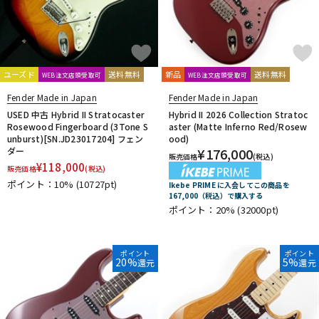
ユーズド
送料無料
新品
送料無料
WEB注文店頭受取可
WEB注文店頭受取可
Fender Made in Japan
Fender Made in Japan
USED 中古 Hybrid II Stratocaster
Hybrid II 2026 Collection Stratoc
Rosewood Fingerboard (3Tone S
aster (Matte Inferno Red/Rosew
unburst)[SN.JD23017204] フェン
ood)
ダー
¥
176,000
販売価格
(税込)
¥
118,000
販売価格
(税込)
ポイント：10%
(10727pt)
Ikebe PRIME に入会してこの商品を
167,000（税込）で購入する
ポイント：20%
(32000pt)
ポイント
ポイント
20%
5%
還元
還元