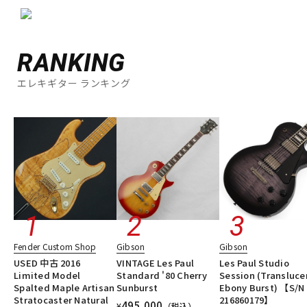
RANKING
エレキギター ランキング
Fender Custom Shop
Gibson
Gibson
USED 中古 2016
VINTAGE Les Paul
Les Paul Studio
Limited Model
Standard '80 Cherry
Session (Transluce
Spalted Maple Artisan
Sunburst
Ebony Burst) 【S/N
Stratocaster Natural
216860179】
495,000
¥
（税込）