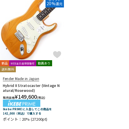
20%
還元
新品
動画あり
WEB注文店頭受取可
送料無料
Fender Made in Japan
Hybrid II Stratocaster (Vintage N
atural/Rosewood)
¥
149,600
販売価格
(税込)
Ikebe PRIME に入会してこの商品を
142,000（税込）で購入する
ポイント：20%
(27200pt)