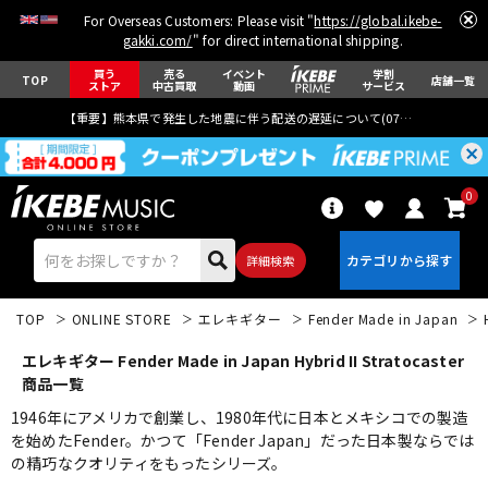
For Overseas Customers: Please visit "
https://global.ikebe-
gakki.com/
" for direct international shipping.
買う
売る
イベント
学割
TOP
店舗一覧
ストア
中古買取
動画
サービス
【重要】熊本県で発生した地震に伴う配送の遅延について(
07月29日
更新)
0
詳細検索
TOP
ONLINE STORE
エレキギター
Fender Made in Japan
エレキギター Fender Made in Japan Hybrid II Stratocaster
商品一覧
1946年にアメリカで創業し、1980年代に日本とメキシコでの製造
を始めたFender。かつて「Fender Japan」だった日本製ならでは
エレキギター
アコギ/エレアコ
の精巧なクオリティをもったシリーズ。