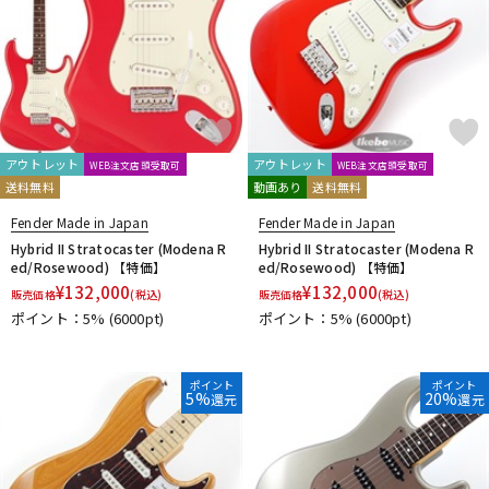
アウトレット
アウトレット
WEB注文店頭受取可
WEB注文店頭受取可
送料無料
動画あり
送料無料
Fender Made in Japan
Fender Made in Japan
Hybrid II Stratocaster (Modena R
Hybrid II Stratocaster (Modena R
ed/Rosewood) 【特価】
ed/Rosewood) 【特価】
¥
132,000
¥
132,000
販売価格
(税込)
販売価格
(税込)
ポイント：5%
(6000pt)
ポイント：5%
(6000pt)
ポイント
ポイント
5%
20%
還元
還元