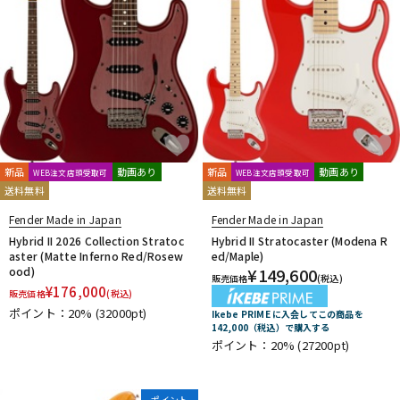
新品
動画あり
新品
動画あり
WEB注文店頭受取可
WEB注文店頭受取可
送料無料
送料無料
Fender Made in Japan
Fender Made in Japan
Hybrid II 2026 Collection Stratoc
Hybrid II Stratocaster (Modena R
aster (Matte Inferno Red/Rosew
ed/Maple)
ood)
¥
149,600
販売価格
(税込)
¥
176,000
販売価格
(税込)
ポイント：20%
(32000pt)
Ikebe PRIME に入会してこの商品を
142,000（税込）で購入する
ポイント：20%
(27200pt)
ポイント