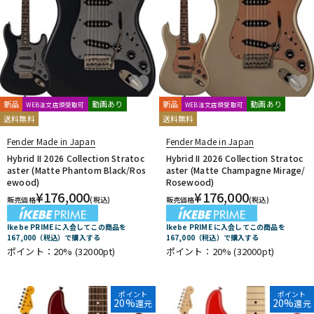
新品
動画あり
新品
動画あり
WEB注文店頭受取可
WEB注文店頭受取可
送料無料
送料無料
Fender Made in Japan
Fender Made in Japan
Hybrid II 2026 Collection Stratoc
Hybrid II 2026 Collection Stratoc
aster (Matte Phantom Black/Ros
aster (Matte Champagne Mirage/
ewood)
Rosewood)
¥
176,000
¥
176,000
販売価格
(税込)
販売価格
(税込)
Ikebe PRIME に入会してこの商品を
Ikebe PRIME に入会してこの商品を
167,000（税込）で購入する
167,000（税込）で購入する
ポイント：20%
(32000pt)
ポイント：20%
(32000pt)
ポイント
ポイント
20%
20%
還元
還元