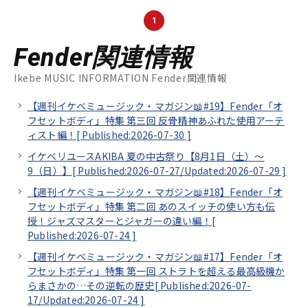
1
Fender関連情報
Ikebe MUSIC INFORMATION Fender関連情報
【週刊イケベミュージック・マガジン📖#19】Fender「オ
フセットボディ」特集 第三回 反骨精神あふれた使用アーテ
ィスト編！[
Published:2026-07-30
]
イケベリユースAKIBA 夏の中古祭り【8月1日（土）～
9（日）】[
Published:2026-07-27/
Updated:2026-07-29
]
【週刊イケベミュージック・マガジン📖#18】Fender「オ
フセットボディ」特集 第二回 あのスイッチの使い方も伝
授！ジャズマスターとジャガーの違い編！[
Published:2026-07-24
]
【週刊イケベミュージック・マガジン📖#17】Fender「オ
フセットボディ」特集 第一回 ストラトを超える最高級機か
らまさかの…その逆転の歴史[
Published:2026-07-
17/
Updated:2026-07-24
]