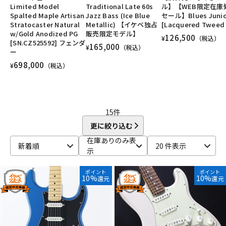
Limited Model
Traditional Late 60s
ル】【WEB限定在庫
DTM オンライン納品
レコーディング機器
ベース/#Traditional Jazz Bass
ベース/#Heritage Precision Bass
Spalted Maple Artisan
Jazz Bass (Ice Blue
セール】Blues Junio
ベース/#Heritage Jazz Bass
ユーズド
ヴィンテージ
ALL
Stratocaster Natural
Metallic) 【イケベ独占
[Lacquered Tweed 
w/Gold Anodized PG
販売限定モデル】
126,500
¥
（税込）
[SN.CZ525592] フェンダ
配信/ライブ機器
楽器アクセサリ
165,000
¥
（税込）
ー
698,000
¥
（税込）
中古
ヴィンテージ
15
件
更に絞り込む
在庫ありのみ表
新着順
20 件表示
示
ポイント
ポイント
10%
10%
還元
還元