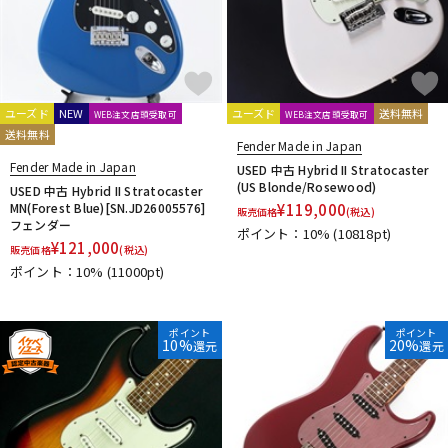
ユーズド
NEW
ユーズド
送料無料
WEB注文店頭受取可
WEB注文店頭受取可
送料無料
Fender Made in Japan
Fender Made in Japan
USED 中古 Hybrid II Stratocaster
(US Blonde/Rosewood)
USED 中古 Hybrid II Stratocaster
MN(Forest Blue)[SN.JD26005576]
¥
119,000
販売価格
(税込)
フェンダー
ポイント：10%
(10818pt)
¥
121,000
販売価格
(税込)
ポイント：10%
(11000pt)
ポイント
ポイント
10%
20%
還元
還元