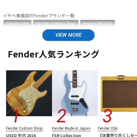
ベース
ウクレレ
イケベ楽器店のFenderブランド一覧
Fender USA
Fender Custom Shop
Fender MEXICO
Fender Made in Japan
Fender Standard Series
ドラム
パーカッション
Fender Acoustics
Fender Japan
Fender (Japan Exclusive Series)
その他Fender
Fender人気ランキング
キーボード
電子ピアノ
Fender Made in Japanのカテゴリ
エレキギター
エレキギター/#Traditional Telecaster
エレキギター/#Traditional Stratocaster
管楽器
その他楽器
エレキギター/#Traditional Mustang
エレキギター/#Traditional Jazzmaster
エレキギター/#Traditional Jaguar
アンプ
エフェクター
エレキギター/#Hybrid II Telecaster
エレキギター/#Hybrid II Stratocaster
エレキギター/#Hybrid II Jazzmaster
DJ機器
DTM
エレキギター/#Heritage Telecaster
Fender Custom Shop
Fender Made in Japan
Fender USA
エレキギター/#Heritage Stratocaster
ベース
USED 中古 2016
FSR Collection
【決算売り尽くしセ
ベース/#Traditional Precision Bass