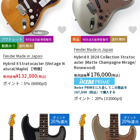
アウトレット
新品
送料無料
WEB注文店頭受取可
WEB注文店頭受取可
動画あり
送料無料
Fender Made in Japan
Fender Made in Japan
Hybrid II 2026 Collection Stratoc
aster (Matte Champagne Mirage/
Hybrid II Stratocaster (Vintage N
Rosewood)
atural/Maple) 【特価】
¥
176,000
¥
132,000
販売価格
(税込)
販売価格
(税込)
ポイント：5%
(6000pt)
Ikebe PRIME に入会してこの商品を
167,000（税込）で購入する
ポイント：20%
(32000pt)
ポイント
ポイント
20%
20%
還元
還元