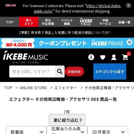
For Overseas Customers: Please visit "
https://global.ikebe-
gakki.com/
" for direct international shipping.
買う
売る
イベント
学割
TOP
店舗一覧
ストア
中古買取
動画
サービス
【重要】熊本県で発生した地震に伴う配送の遅延について(
07月29日
更新)
0
詳細検索
TOP
ONLINE STORE
エフェクター
その他周辺機器・アクセサ
エフェクター その他周辺機器・アクセサリ DEE 商品一覧
7
件
更に絞り込む
エレキギター
アコギ/エレアコ
在庫ありのみ表
新着順
20 件表示