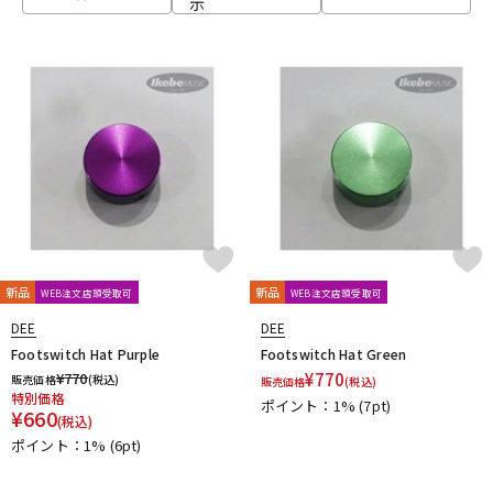
示
ベース
ウクレレ
ドラム
パーカッション
キーボード
電子ピアノ
管楽器
その他楽器
新品
新品
WEB注文店頭受取可
WEB注文店頭受取可
DEE
DEE
アンプ
エフェクター
Footswitch Hat Purple
Footswitch Hat Green
¥
770
¥
770
販売価格
(税込)
販売価格
(税込)
特別価格
ポイント：1%
(7pt)
¥
660
(税込)
DJ機器
DTM
ポイント：1%
(6pt)