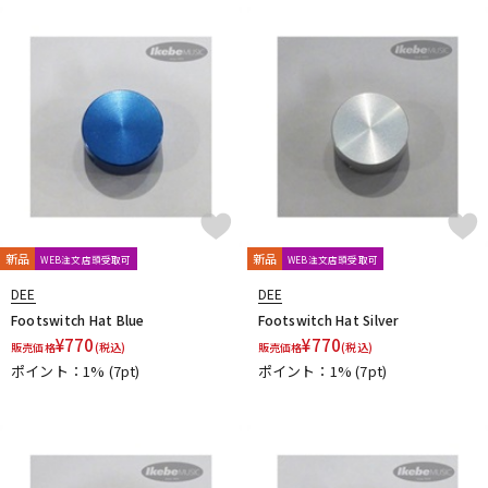
DTM オンライン納品
レコーディング機器
配信/ライブ機器
楽器アクセサリ
中古
ヴィンテージ
新品
新品
WEB注文店頭受取可
WEB注文店頭受取可
DEE
DEE
Footswitch Hat Blue
Footswitch Hat Silver
¥
770
¥
770
販売価格
(税込)
販売価格
(税込)
ポイント：1%
(7pt)
ポイント：1%
(7pt)