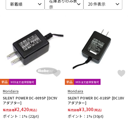
在庫ありのみ表
新着順
20 件表示
示
ベース
ウクレレ
ドラム
パーカッション
キーボード
電子ピアノ
管楽器
その他楽器
新品
新品
WEB注文店頭受取可
WEB注文店頭受取可
アンプ
エフェクター
Moridaira
Moridaira
SILENT POWER DC-009SP [DC9V
SILENT POWER DC-018SP [DC18V
アダプター]
アダプター]
¥
2,420
¥
3,300
販売価格
(税込)
販売価格
(税込)
DJ機器
DTM
ポイント：1%
(22pt)
ポイント：1%
(30pt)