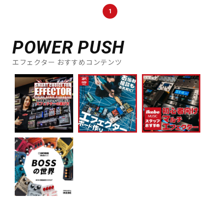
DTM オンライン納品
レコーディング機器
1
POWER PUSH
配信/ライブ機器
楽器アクセサリ
エフェクター おすすめコンテンツ
中古
ヴィンテージ