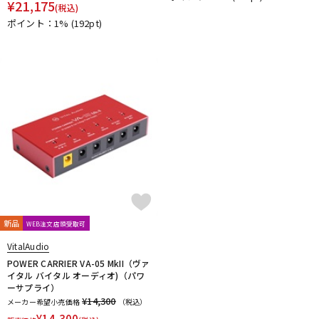
¥
21,175
(税込)
DTM オンライン納品
レコーディング機器
ポイント：1%
(192pt)
配信/ライブ機器
楽器アクセサリ
中古
ヴィンテージ
新品
WEB注文店頭受取可
VitalAudio
POWER CARRIER VA-05 MkII（ヴァ
イタル バイタル オーディオ)（パワ
ーサプライ）
¥14,300
メーカー希望小売価格
（税込）
¥
14,300