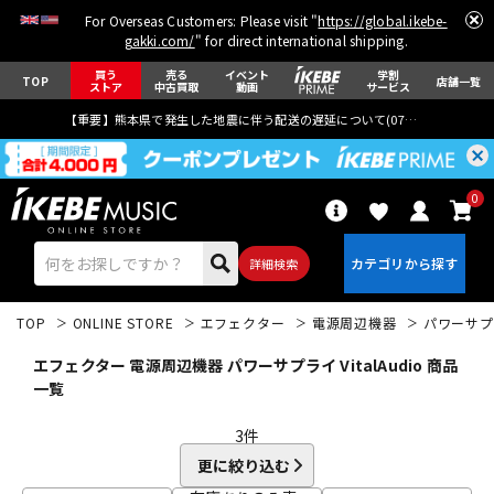
For Overseas Customers: Please visit "
https://global.ikebe-
gakki.com/
" for direct international shipping.
買う
売る
イベント
学割
TOP
店舗一覧
ストア
中古買取
動画
サービス
【重要】熊本県で発生した地震に伴う配送の遅延について(
07月29日
更新)
0
詳細検索
TOP
ONLINE STORE
エフェクター
電源周辺機器
パワーサプ
エフェクター 電源周辺機器 パワーサプライ VitalAudio 商品
一覧
3
件
エレキギター
アコギ/エレアコ
更に絞り込む