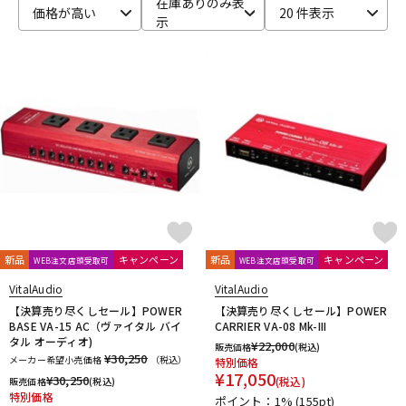
在庫ありのみ表
価格が高い
20 件表示
示
ベース
ウクレレ
ドラム
パーカッション
キーボード
電子ピアノ
管楽器
その他楽器
新品
キャンペーン
新品
キャンペーン
WEB注文店頭受取可
WEB注文店頭受取可
アンプ
エフェクター
VitalAudio
VitalAudio
【決算売り尽くしセール】POWER
【決算売り尽くしセール】POWER
BASE VA-15 AC（ヴァイタル バイ
CARRIER VA-08 Mk-III
タル オーディオ)
¥
22,000
販売価格
(税込)
DJ機器
DTM
¥30,250
メーカー希望小売価格
（税込）
特別価格
¥
17,050
¥
30,250
(税込)
販売価格
(税込)
特別価格
ポイント：1%
(155pt)