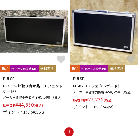
DTM オンライン納品
レコーディング機器
配信/ライブ機器
楽器アクセサリ
中古
ヴィンテージ
新品
送料無料
新品
送料無料
WEB注文店頭受取可
WEB注文店頭受取可
PULSE
PULSE
PEC 3※お取り寄せ品（エフェクト
EC-07（エフェクトボード）
ボード）
¥30,250
メーカー希望小売価格
（税込）
¥49,500
メーカー希望小売価格
（税込）
¥
27,225
販売価格
(税込)
¥
44,550
販売価格
(税込)
ポイント：1%
(247pt)
ポイント：1%
(405pt)
1