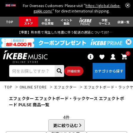
For Overseas Customers: Please visit "
https://global.ikebe-
gakki.com/
" for direct international shipping.
買う
売る
イベント
学割
TOP
店舗一覧
ストア
中古買取
動画
サービス
【重要】熊本県で発生した地震に伴う配送の遅延について(
07月29日
更新)
0
詳細検索
TOP
ONLINE STORE
エフェクター
エフェクトボード・ラック
エフェクター エフェクトボード・ラックケース エフェクトボ
ード PULSE 商品一覧
4
件
エレキギター
アコギ/エレアコ
更に絞り込む