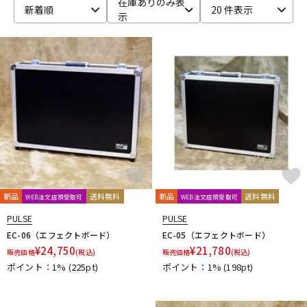
在庫ありのみ表
新着順
20 件表示
示
ベース
ウクレレ
ドラム
パーカッション
キーボード
電子ピアノ
管楽器
その他楽器
新品
送料無料
新品
送料無料
WEB注文店頭受取可
WEB注文店頭受取可
アンプ
エフェクター
PULSE
PULSE
EC-06（エフェクトボード）
EC-05（エフェクトボード）
¥
24,750
¥
21,780
販売価格
(税込)
販売価格
(税込)
ポイント：1%
(225pt)
ポイント：1%
(198pt)
DJ機器
DTM