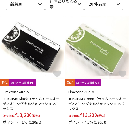
在庫ありのみ表
新着順
20 件表示
示
ベース
ウクレレ
ドラム
パーカッション
キーボード
電子ピアノ
管楽器
その他楽器
新品
新品
WEB注文店頭受取可
WEB注文店頭受取可
アンプ
エフェクター
Limetone Audio
Limetone Audio
JCB-4SM Black（ライムトーンオー
JCB-4SM Green（ライムトーンオー
ディオ）シグナルジャンクションボ
ディオ）シグナルジャンクションボ
ックス
ックス
DJ機器
DTM
¥
13,200
¥
13,200
販売価格
(税込)
販売価格
(税込)
ポイント：1%
(120pt)
ポイント：1%
(120pt)