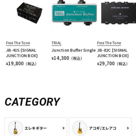
Free The Tone
TRIAL
Free The Tone
JB-41S [SIGNAL
Junction Buffer Single
JB-82C [SIGNAL
JUNCTION BOX]
JUNCTION BOX]
14,300
¥
（税込）
19,800
29,700
¥
（税込）
¥
（税込）
CATEGORY
エレキギター
アコギ/エレアコ