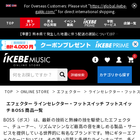
For Overseas Customers: Please visit "
https://global.ikebe-
gakki.com/
" for direct international shipping.
買う
売る
イベント
学割
TOP
店舗一覧
ストア
中古買取
動画
サービス
【重要】熊本県で発生した地震に伴う配送の遅延について(
07月29日
更新)
0
詳細検索
TOP
ONLINE STORE
エフェクター
ラインセレクター・フット
エフェクター ラインセレクター・フットスイッチ フットスイッ
チ BOSS 商品一覧
BOSS（ボス） は、最新の技術と熟練の技を駆使したエフェクタ
ー、チューナー、リズムマシンなど最高の音を楽しめる製品・サー
エレキギター
アコギ/エレアコ
ビスを提供している世界的に有名なブランドです。特にギターエフ
ェクターにおいては、その高い品質と多様なラインナップで、多く