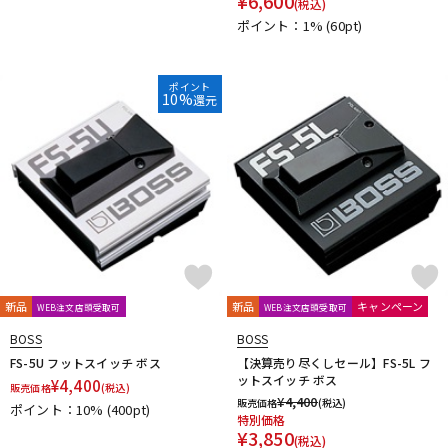
¥
6,600
(税込)
ポイント：1%
(60pt)
ポイント
10%
還元
新品
新品
キャンペーン
WEB注文店頭受取可
WEB注文店頭受取可
BOSS
BOSS
FS-5U フットスイッチ ボス
【決算売り尽くしセール】FS-5L フ
ットスイッチ ボス
¥
4,400
販売価格
(税込)
¥
4,400
販売価格
(税込)
ポイント：10%
(400pt)
特別価格
¥
3,850
(税込)