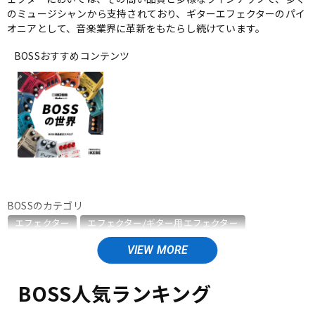
のミュージシャンから支持されており、ギターエフェクターのパイ
ベース
ウクレレ
オニアとして、音楽業界に革新をもたらし続けています。
BOSSおすすめコンテンツ
ドラム
パーカッション
キーボード
電子ピアノ
管楽器
その他楽器
BOSSのカテゴリ
エフェクター
エフェクター/ギター用エフェクター
アンプ
エフェクター
エフェクター/ベース用エフェクター
エフェクター/エレアコ用エフェクター
エフェクター/ワウペダル・ボリュームペダル
DJ機器
DTM
BOSS人気ランキング
エフェクター/ラインセレクター・フットスイッチ
エフェクター/ワイヤレスシステム
エフェクター/電源周辺機器