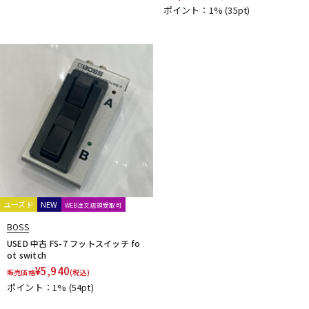
ポイント：1%
(35pt)
ユーズド
NEW
WEB注文店頭受取可
BOSS
USED 中古 FS-7 フットスイッチ fo
ot switch
¥
5,940
販売価格
(税込)
ポイント：1%
(54pt)