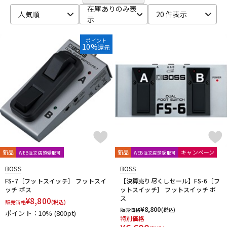
在庫ありのみ表
人気順
20 件表示
示
ポイント
10%
還元
新品
新品
キャンペーン
WEB注文店頭受取可
WEB注文店頭受取可
BOSS
BOSS
FS-7［フットスイッチ］ フットスイ
【決算売り尽くしセール】FS-6［フ
ッチ ボス
ットスイッチ］ フットスイッチ ボ
ス
¥
8,800
販売価格
(税込)
¥
8,800
販売価格
(税込)
ポイント：10%
(800pt)
特別価格