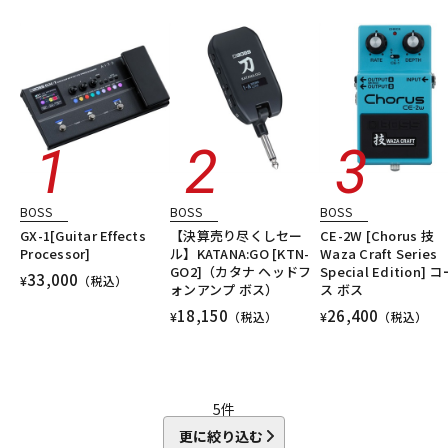
エフェクター/その他周辺機器・アクセサリ
エレキギター
DTM オンライン納品
レコーディング機器
シンセサイザー・電子楽器
ギターアンプ・ベースアンプ
DTM
レコーディング
配信機器・ライブ機器
楽器アクセサリ
ユーズド
ヴィンテージ
ALL
配信/ライブ機器
楽器アクセサリ
中古
ヴィンテージ
BOSS
BOSS
BOSS
GX-1[Guitar Effects
【決算売り尽くしセー
CE-2W [Chorus 技
Processor]
ル】KATANA:GO [KTN-
Waza Craft Series
GO2]（カタナ ヘッドフ
Special Edition] 
33,000
¥
（税込）
ォンアンプ ボス）
ス ボス
18,150
26,400
¥
（税込）
¥
（税込）
5
件
更に絞り込む