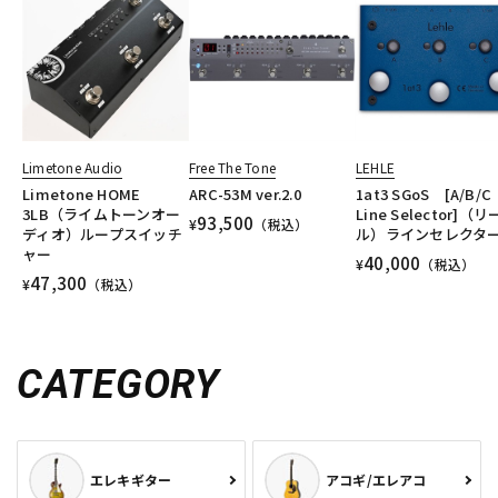
Limetone Audio
Free The Tone
LEHLE
Limetone HOME
ARC-53M ver.2.0
1at3 SGoS [A/B/C
3LB（ライムトーンオー
Line Selector]（リ
93,500
¥
（税込）
ディオ）ループスイッチ
ル）ラインセレクタ
ャー
40,000
¥
（税込）
47,300
¥
（税込）
CATEGORY
エレキギター
アコギ/エレアコ