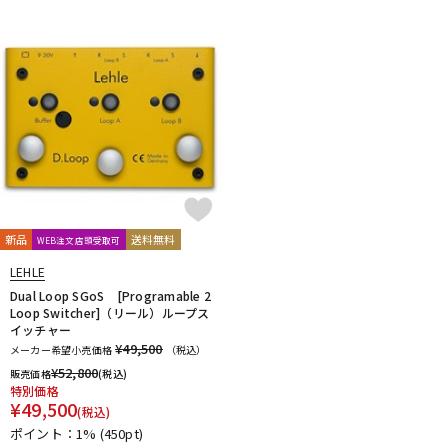
DTM オンライン納品
レコーディング機器
配信/ライブ機器
楽器アクセサリ
中古
ヴィンテージ
新品
送料無料
WEB注文店頭受取可
LEHLE
Dual Loop SGoS [Programable 2
Loop Switcher]（リール）ループス
イッチャー
¥49,500
メーカー希望小売価格
（税込）
¥
52,800
販売価格
(税込)
特別価格
¥
49,500
(税込)
ポイント：1%
(450pt)