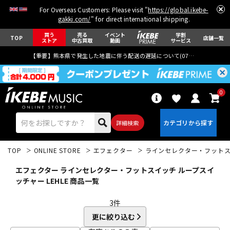
For Overseas Customers: Please visit "
https://global.ikebe-
gakki.com/
" for direct international shipping.
買う
売る
イベント
学割
TOP
店舗一覧
ストア
中古買取
動画
サービス
【重要】熊本県で発生した地震に伴う配送の遅延について(
07月29日
更新)
0
詳細検索
TOP
ONLINE STORE
エフェクター
ラインセレクター・フット
エフェクター ラインセレクター・フットスイッチ ループスイ
ッチャー LEHLE 商品一覧
3
件
エレキギター
アコギ/エレアコ
更に絞り込む