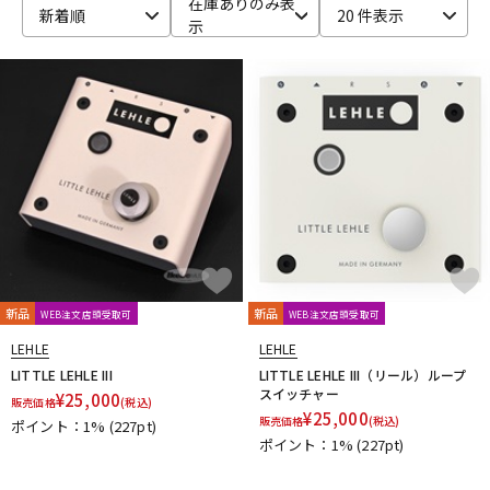
在庫ありのみ表
新着順
20 件表示
示
ベース
ウクレレ
ドラム
パーカッション
キーボード
電子ピアノ
管楽器
その他楽器
新品
新品
WEB注文店頭受取可
WEB注文店頭受取可
アンプ
エフェクター
LEHLE
LEHLE
LITTLE LEHLE III
LITTLE LEHLE III（リール）ループ
スイッチャー
¥
25,000
販売価格
(税込)
¥
25,000
販売価格
(税込)
ポイント：1%
(227pt)
DJ機器
DTM
ポイント：1%
(227pt)