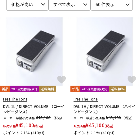
価格が高い
すべて表示
60 件表示
ベース
ウクレレ
ドラム
パーカッション
キーボード
電子ピアノ
管楽器
その他楽器
新品
送料無料
新品
送料無料
WEB注文店頭受取可
WEB注文店頭受取可
アンプ
エフェクター
Free The Tone
Free The Tone
DVL-1L / DIRECT VOLUME （ローイ
DVL-1H / DIRECT VOLUME （ハイイ
ンピーダンス）
ンピーダンス）
¥45,100
¥45,100
メーカー希望小売価格
（税込）
メーカー希望小売価格
（税込）
DJ機器
DTM
¥
45,100
¥
45,100
販売価格
(税込)
販売価格
(税込)
ポイント：1%
(410pt)
ポイント：1%
(410pt)