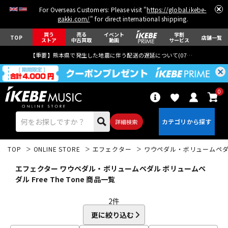
For Overseas Customers: Please visit "
https://global.ikebe-
gakki.com/
" for direct international shipping.
買う
売る
イベント
学割
TOP
店舗一覧
ストア
中古買取
動画
サービス
【重要】熊本県で発生した地震に伴う配送の遅延について(
07月29日
更新)
0
詳細検索
TOP
ONLINE STORE
エフェクター
ワウペダル・ボリュームペ
エフェクター ワウペダル・ボリュームペダル ボリュームペ
ダル Free The Tone 商品一覧
2
件
エレキギター
アコギ/エレアコ
更に絞り込む