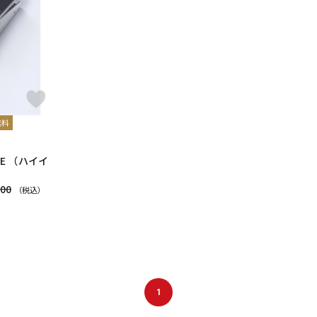
DTM オンラ
レコーディン
イン納品
グ機器
ジ
無料
LUME （ハイイ
100
（税込）
1