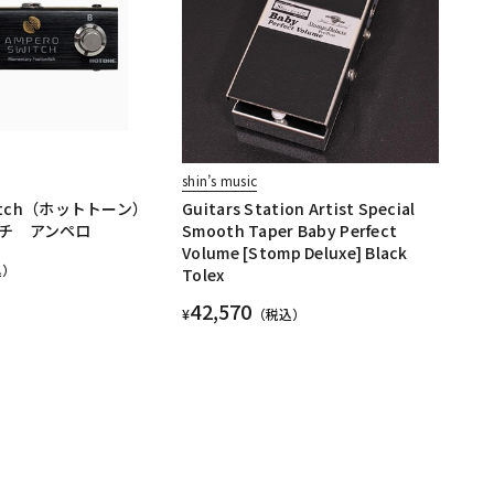
shin’s music
witch（ホットトーン）
Guitars Station Artist Special
チ アンペロ
Smooth Taper Baby Perfect
Volume [Stomp Deluxe] Black
込）
Tolex
42,570
¥
（税込）