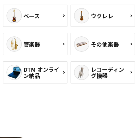
ベース
ウクレレ
管楽器
その他楽器
DTM オンライ
レコーディン
ン納品
グ機器