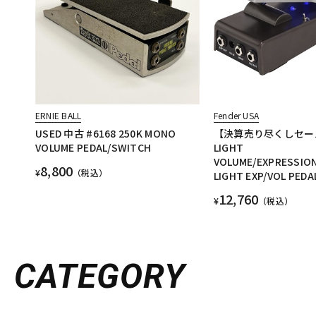
ERNIE BALL
Fender USA
USED 中古 #6168 250K MONO
【決算売り尽くしセール
VOLUME PEDAL/SWITCH
LIGHT
VOLUME/EXPRESSIO
8,800
¥
（税込）
LIGHT EXP/VOL PEDA
12,760
¥
（税込）
CATEGORY