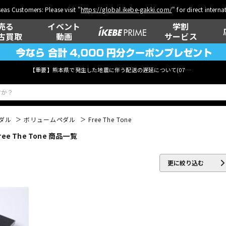
eas Customers: Please visit "
https://global.ikebe-gakki.com/
" for direct intern
売る
イベント
学割
古買取
動画
サービス
【重要】熊本県で発生した地震に伴う配送の遅延について(
07月29日
更新)
ダル
ボリュームペダル
Free The Tone
 The Tone 商品一覧
ベース
ウクレレ
更に絞り込む
管楽器
その他楽器