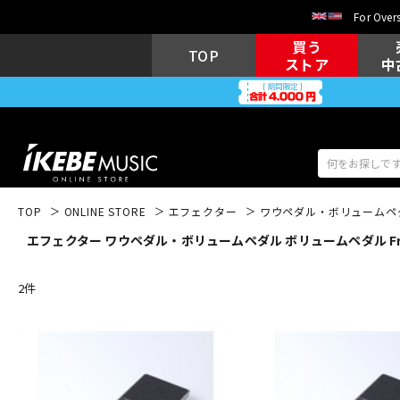
For Overs
買う
TOP
ストア
中
TOP
ONLINE STORE
エフェクター
ワウペダル・ボリュームペ
エフェクター ワウペダル・ボリュームペダル ボリュームペダル Free
アコギ/エレ
エレキギター
アコ
2
件
キーボード
電子ピアノ