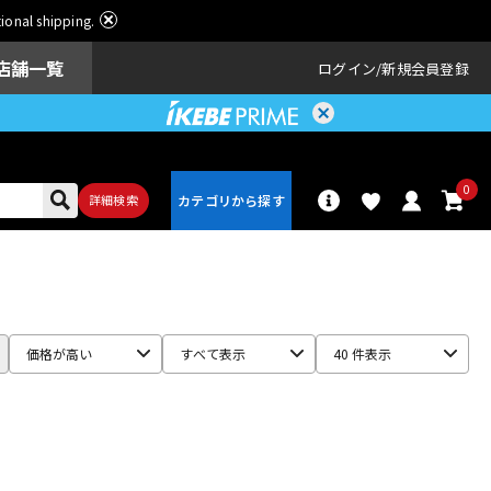
ational shipping.
店舗一覧
ログイン
新規会員登録
0
詳細検索
パーカッショ
ドラム
ン
価格が高い
すべて表示
40 件表示
アンプ
エフェクター