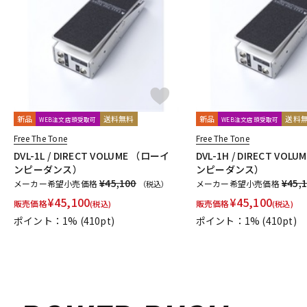
DJ機器
DTM
中古
ヴィンテー
新品
送料無料
新品
送料
WEB注文店頭受取可
WEB注文店頭受取可
Free The Tone
Free The Tone
DVL-1L / DIRECT VOLUME （ローイ
DVL-1H / DIRECT VO
ンピーダンス）
ンピーダンス）
¥45,100
¥45,
メーカー希望小売価格
メーカー希望小売価格
（税込）
¥
45,100
¥
45,100
販売価格
販売価格
(税込)
(税込)
ポイント：1%
(410pt)
ポイント：1%
(410pt)