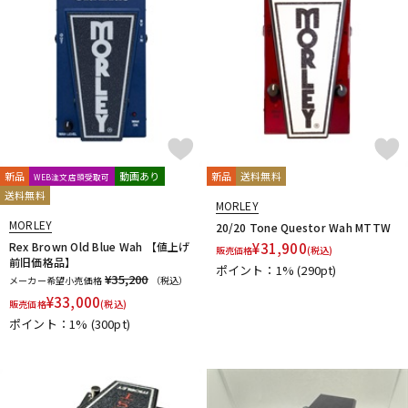
新品
動画あり
新品
送料無料
WEB注文店頭受取可
送料無料
MORLEY
MORLEY
20/20 Tone Questor Wah MTTW
Rex Brown Old Blue Wah 【値上げ
¥
31,900
販売価格
(税込)
前旧価格品】
ポイント：1%
(290pt)
¥35,200
メーカー希望小売価格
（税込）
¥
33,000
販売価格
(税込)
ポイント：1%
(300pt)