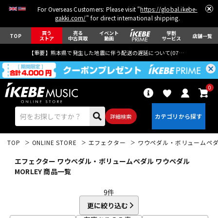
For Overseas Customers: Please visit "
https://global.ikebe-
gakki.com/
" for direct international shipping.
買う
売る
イベント
学割
TOP
店舗一覧
ストア
中古買取
動画
サービス
【重要】熊本県で発生した地震に伴う配送の遅延について(
07月29日
更新)
0
詳細検索
TOP
ONLINE STORE
エフェクター
ワウペダル・ボリュームペ
エフェクター ワウペダル・ボリュームペダル ワウペダル
MORLEY 商品一覧
9
件
エレキギター
アコギ/エレアコ
更に絞り込む