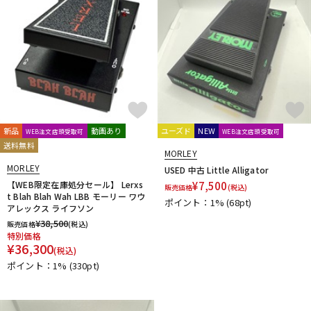
新品
動画あり
ユーズド
NEW
WEB注文店頭受取可
WEB注文店頭受取可
送料無料
MORLEY
MORLEY
USED 中古 Little Alligator
【WEB限定在庫処分セール】 Lerxs
¥
7,500
販売価格
(税込)
t Blah Blah Wah LBB モーリー ワウ
ポイント：1%
(68pt)
アレックス ライフソン
¥
38,500
販売価格
(税込)
特別価格
¥
36,300
(税込)
ポイント：1%
(330pt)