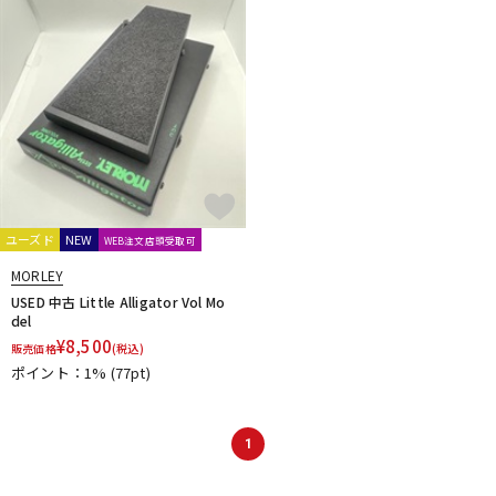
ユーズド
NEW
WEB注文店頭受取可
MORLEY
USED 中古 Little Alligator Vol Mo
del
¥
8,500
販売価格
(税込)
ポイント：1%
(77pt)
1