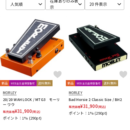
在庫ありのみ表
人気順
20 件表示
示
ベース
ウクレレ
ドラム
パーカッション
キーボード
電子ピアノ
管楽器
その他楽器
新品
送料無料
新品
送料無料
WEB注文店頭受取可
WEB注文店頭受取可
アンプ
エフェクター
MORLEY
MORLEY
20/20 WAH LOCK / MTG3 モーリ
Bad Horsie 2 Classic Size / BH2
ー ワウ
¥
31,900
販売価格
(税込)
¥
31,900
販売価格
(税込)
ポイント：1%
(290pt)
DJ機器
DTM
ポイント：1%
(290pt)