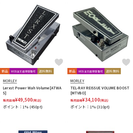
DTM オンライン納品
レコーディング機器
配信/ライブ機器
楽器アクセサリ
中古
ヴィンテージ
新品
送料無料
新品
送料無料
WEB注文店頭受取可
WEB注文店頭受取可
MORLEY
MORLEY
Lerxst Power Wah Volume[ATWA
TEL-RAY REISSUE VOLUME BOOST
S]
[MTVBO]
¥
49,500
¥
34,100
販売価格
(税込)
販売価格
(税込)
ポイント：1%
(450pt)
ポイント：1%
(310pt)