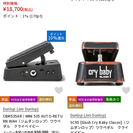
特別価格
DTM オンライン納品
レコーディング機器
¥
18,700
(税込)
ポイント：1%
(170pt)
配信/ライブ機器
楽器アクセサリ
ポイント
10%
還元
中古
ヴィンテージ
新品
送料無料
新品
動画あり
WEB注文店頭受取可
WEB注文店頭受取可
送料無料
Dunlop (Jim Dunlop)
Dunlop (Jim Dunlop)
CBM535AR / MINI 535 AUTO-RETU
RN WAH（ジムダンロップ）ワウペ
SC95 [Slash Cry Baby Classic]（ジ
ダル クライベイビー
ムダンロップ）ワウペダル クライ
¥36,300
メーカー希望小売価格
（税込）
ベイビー