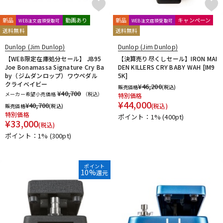
新品
動画あり
新品
キャンペーン
WEB注文店頭受取可
WEB注文店頭受取可
送料無料
送料無料
Dunlop (Jim Dunlop)
Dunlop (Jim Dunlop)
【WEB限定在庫処分セール】 JB95
【決算売り尽くしセール】IRON MAI
Joe Bonamassa Signature Cry Ba
DEN KILLERS CRY BABY WAH [IM9
by（ジムダンロップ）ワウペダル
5K]
クライベイビー
¥
46,200
販売価格
(税込)
¥40,700
メーカー希望小売価格
（税込）
特別価格
¥
44,000
¥
40,700
(税込)
販売価格
(税込)
特別価格
ポイント：1%
(400pt)
¥
33,000
(税込)
ポイント：1%
(300pt)
ポイント
10%
還元