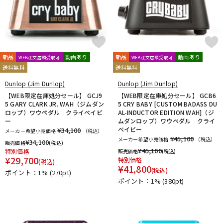
新品
動画あり
新品
動画あり
WEB注文店頭受取可
WEB注文店頭受取可
送料無料
送料無料
Dunlop (Jim Dunlop)
Dunlop (Jim Dunlop)
【WEB限定在庫処分セール】 GCJ9
【WEB限定在庫処分セール】 GCB6
5 GARY CLARK JR. WAH（ジムダン
5 CRY BABY [CUSTOM BADASS DU
ロップ）ワウペダル クライベイビ
AL-INDUCTOR EDITION WAH]（ジ
ー
ムダンロップ）ワウペダル クライ
ベイビー
¥34,100
メーカー希望小売価格
（税込）
¥45,100
メーカー希望小売価格
（税込）
¥
34,100
販売価格
(税込)
¥
45,100
特別価格
販売価格
(税込)
¥
29,700
特別価格
(税込)
¥
41,800
(税込)
ポイント：1%
(270pt)
ポイント：1%
(380pt)