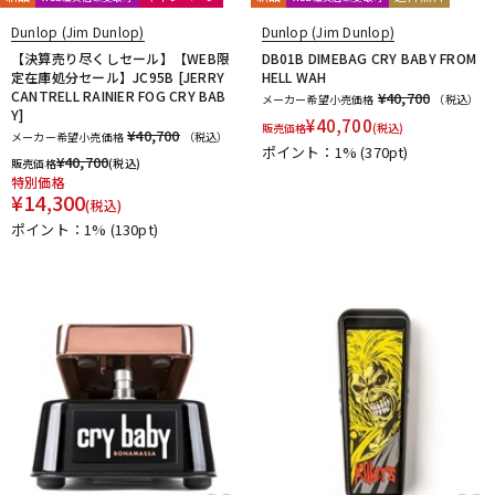
Dunlop (Jim Dunlop)
Dunlop (Jim Dunlop)
【決算売り尽くしセール】【WEB限
DB01B DIMEBAG CRY BABY FROM
定在庫処分セール】JC95B [JERRY
HELL WAH
CANTRELL RAINIER FOG CRY BAB
¥40,700
メーカー希望小売価格
（税込）
Y]
¥
40,700
販売価格
(税込)
¥40,700
メーカー希望小売価格
（税込）
ポイント：1%
(370pt)
¥
40,700
販売価格
(税込)
特別価格
¥
14,300
(税込)
ポイント：1%
(130pt)