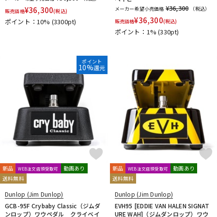
¥36,300
¥
36,300
メーカー希望小売価格
（税込）
販売価格
(税込)
¥
36,300
ポイント：10%
(3300pt)
販売価格
(税込)
ポイント：1%
(330pt)
ポイント
10%
還元
新品
動画あり
新品
動画あり
WEB注文店頭受取可
WEB注文店頭受取可
送料無料
送料無料
Dunlop (Jim Dunlop)
Dunlop (Jim Dunlop)
GCB-95F Crybaby Classic（ジムダ
EVH95 [EDDIE VAN HALEN SIGNAT
ンロップ）ワウペダル クライベイ
URE WAH]（ジムダンロップ）ワウ