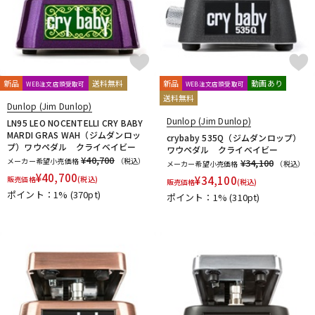
新品
送料無料
新品
動画あり
WEB注文店頭受取可
WEB注文店頭受取可
送料無料
Dunlop (Jim Dunlop)
Dunlop (Jim Dunlop)
LN95 LEO NOCENTELLI CRY BABY
MARDI GRAS WAH（ジムダンロッ
crybaby 535Q（ジムダンロップ）
プ）ワウペダル クライベイビー
ワウペダル クライベイビー
¥40,700
メーカー希望小売価格
（税込）
¥34,100
メーカー希望小売価格
（税込）
¥
40,700
¥
34,100
販売価格
(税込)
販売価格
(税込)
ポイント：1%
(370pt)
ポイント：1%
(310pt)