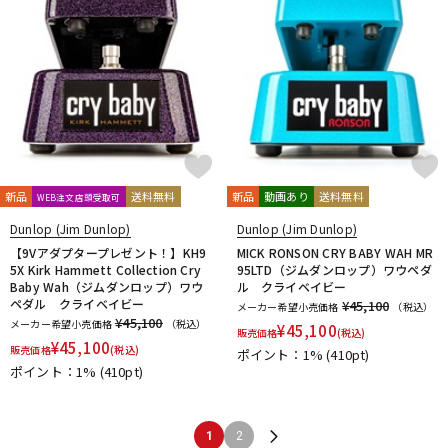
新品
送料無料
新品
動画あり
送料無料
WEB注文店頭受取可
Dunlop (Jim Dunlop)
Dunlop (Jim Dunlop)
【9Vアダプタープレゼント！】KH9
MICK RONSON CRY BABY WAH MR
5X Kirk Hammett Collection Cry
95LTD（ジムダンロップ）ワウペダ
Baby Wah（ジムダンロップ）ワウ
ル クライベイビー
ペダル クライベイビー
¥45,100
メーカー希望小売価格
（税込）
¥45,100
メーカー希望小売価格
（税込）
¥
45,100
販売価格
(税込)
¥
45,100
販売価格
(税込)
ポイント：1%
(410pt)
ポイント：1%
(410pt)
1
2