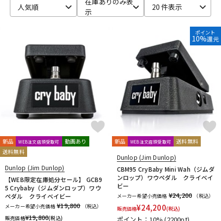
在庫ありのみ表
人気順
20 件表示
示
ベース
ウクレレ
ポイント
10%
還元
ドラム
パーカッション
キーボード
電子ピアノ
管楽器
その他楽器
新品
動画あり
新品
送料無料
WEB注文店頭受取可
WEB注文店頭受取可
送料無料
アンプ
エフェクター
Dunlop (Jim Dunlop)
Dunlop (Jim Dunlop)
CBM95 CryBaby Mini Wah（ジムダ
ンロップ）ワウペダル クライベイ
【WEB限定在庫処分セール】 GCB9
ビー
5 Crybaby（ジムダンロップ）ワウ
DJ機器
DTM
¥24,200
ペダル クライベイビー
メーカー希望小売価格
（税込）
¥19,800
メーカー希望小売価格
（税込）
¥
24,200
販売価格
(税込)
¥
19,800
販売価格
(税込)
ポイント：10%
(2200pt)