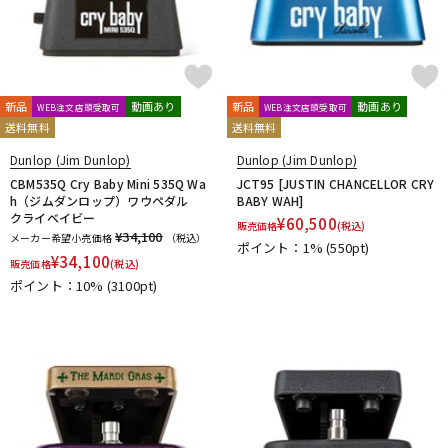
新品
動画あり
新品
動画あり
WEB注文店頭受取可
WEB注文店頭受取可
送料無料
送料無料
Dunlop (Jim Dunlop)
Dunlop (Jim Dunlop)
CBM535Q Cry Baby Mini 535Q Wa
JCT95 [JUSTIN CHANCELLOR CRY
h（ジムダンロップ）ワウペダル
BABY WAH]
クライベイビー
¥
60,500
販売価格
(税込)
¥34,100
メーカー希望小売価格
（税込）
ポイント：1%
(550pt)
¥
34,100
販売価格
(税込)
ポイント：10%
(3100pt)