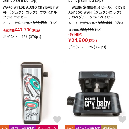
Dunlop (Jim Dunlop)
Dunlop (Jim Dunlop)
WA45 WYLDE AUDIO CRY BABY W
【WEB限定在庫処分セール】 CRY B
AH（ジムダンロップ）ワウペダル
ABY 95Q WAH（ジムダンロップ）
クライベイビー
ワウペダル クライベイビー
¥40,700
¥30,800
メーカー希望小売価格
（税込）
メーカー希望小売価格
（税込）
¥
40,700
¥
30,800
販売価格
(税込)
販売価格
(税込)
特別価格
ポイント：1%
(370pt)
¥
24,900
(税込)
ポイント：1%
(226pt)
新品
キャンペーン
新品
送料無料
WEB注文店頭受取可
WEB注文店頭受取可