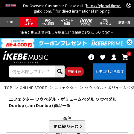
For Overseas Customers: Please visit "
https://global.ikebe-
gakki.com/
" for direct international shipping.
買う
売る
イベント
学割
TOP
店舗一覧
ストア
中古買取
動画
サービス
【重要】熊本県で発生した地震に伴う配送の遅延について(
07月29日
更新)
0
詳細検索
TOP
ONLINE STORE
エフェクター
ワウペダル・ボリュームペ
エフェクター ワウペダル・ボリュームペダル ワウペダル
Dunlop (Jim Dunlop) 商品一覧
36
件
エレキギター
アコギ/エレアコ
更に絞り込む