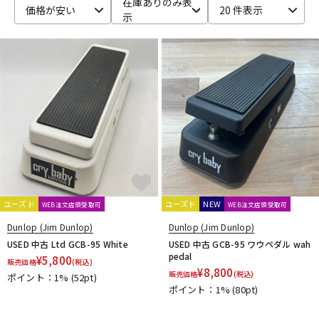
在庫ありのみ表
価格が安い
20 件表示
示
ベース
ウクレレ
ドラム
パーカッション
キーボード
電子ピアノ
管楽器
その他楽器
ユーズド
ユーズド
NEW
WEB注文店頭受取可
WEB注文店頭受取可
アンプ
エフェクター
Dunlop (Jim Dunlop)
Dunlop (Jim Dunlop)
USED 中古 Ltd GCB-95 White
USED 中古 GCB-95 ワウペダル wah
pedal
¥
5,800
販売価格
(税込)
¥
8,800
販売価格
(税込)
ポイント：1%
(52pt)
DJ機器
DTM
ポイント：1%
(80pt)