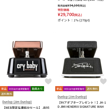
¥
34,100
販売価格
(税込)
特別価格
¥
29,700
(税込)
ポイント：1%
(270pt)
新品
動画あり
新品
送料無料
WEB注文店頭受取可
WEB注文店頭受取可
送料無料
Dunlop (Jim Dunlop)
Dunlop (Jim Dunlop)
【9Vアダプタープレゼント！】JH-1
D JIMI HENDRIX SIGNATURE WAH
【WEB限定在庫処分セール】 JB95