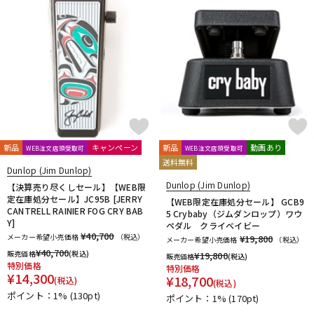
新品
キャンペーン
新品
動画あり
WEB注文店頭受取可
WEB注文店頭受取可
送料無料
Dunlop (Jim Dunlop)
Dunlop (Jim Dunlop)
【決算売り尽くしセール】【WEB限
定在庫処分セール】JC95B [JERRY
【WEB限定在庫処分セール】 GCB9
CANTRELL RAINIER FOG CRY BAB
5 Crybaby（ジムダンロップ）ワウ
Y]
ペダル クライベイビー
¥40,700
メーカー希望小売価格
（税込）
¥19,800
メーカー希望小売価格
（税込）
¥
40,700
販売価格
(税込)
¥
19,800
販売価格
(税込)
特別価格
特別価格
¥
14,300
¥
18,700
(税込)
(税込)
ポイント：1%
(130pt)
ポイント：1%
(170pt)