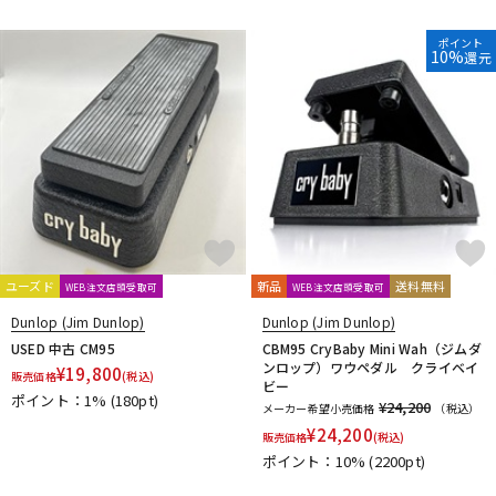
ポイント
10%
還元
ユーズド
新品
送料無料
WEB注文店頭受取可
WEB注文店頭受取可
Dunlop (Jim Dunlop)
Dunlop (Jim Dunlop)
USED 中古 CM95
CBM95 CryBaby Mini Wah（ジムダ
ンロップ）ワウペダル クライベイ
¥
19,800
販売価格
(税込)
ビー
ポイント：1%
(180pt)
¥24,200
メーカー希望小売価格
（税込）
¥
24,200
販売価格
(税込)
ポイント：10%
(2200pt)