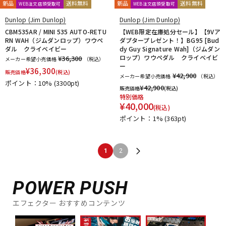
新品
送料無料
新品
送料無料
WEB注文店頭受取可
WEB注文店頭受取可
Dunlop (Jim Dunlop)
Dunlop (Jim Dunlop)
CBM535AR / MINI 535 AUTO-RETU
【WEB限定在庫処分セール】【9Vア
RN WAH（ジムダンロップ）ワウペ
ダプタープレゼント！】BG95 [Bud
ダル クライベイビー
dy Guy Signature Wah]（ジムダン
ロップ）ワウペダル クライベイビ
¥36,300
メーカー希望小売価格
（税込）
ー
¥
36,300
販売価格
(税込)
¥42,900
メーカー希望小売価格
（税込）
ポイント：10%
(3300pt)
¥
42,900
販売価格
(税込)
特別価格
¥
40,000
(税込)
ポイント：1%
(363pt)
1
2
POWER PUSH
エフェクター おすすめコンテンツ