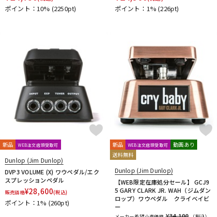
ポイント：10%
(2250pt)
ポイント：1%
(226pt)
新品
新品
動画あり
WEB注文店頭受取可
WEB注文店頭受取可
送料無料
Dunlop (Jim Dunlop)
Dunlop (Jim Dunlop)
DVP3 VOLUME (X) ワウペダル/エク
スプレッションペダル
【WEB限定在庫処分セール】 GCJ9
¥
28,600
5 GARY CLARK JR. WAH（ジムダン
販売価格
(税込)
ロップ）ワウペダル クライベイビ
ポイント：1%
(260pt)
ー
¥34,100
メーカー希望小売価格
（税込）