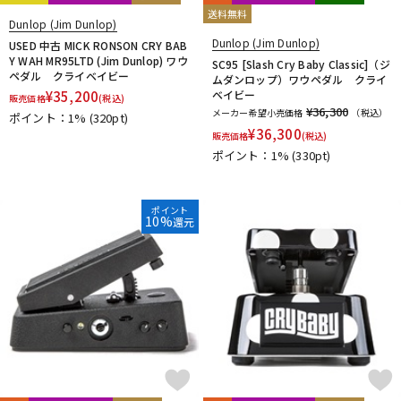
送料無料
Dunlop (Jim Dunlop)
Dunlop (Jim Dunlop)
USED 中古 MICK RONSON CRY BAB
Y WAH MR95LTD (Jim Dunlop) ワウ
SC95 [Slash Cry Baby Classic]（ジ
ペダル クライベイビー
ムダンロップ）ワウペダル クライ
¥
35,200
ベイビー
販売価格
(税込)
¥36,300
メーカー希望小売価格
（税込）
ポイント：1%
(320pt)
¥
36,300
販売価格
(税込)
ポイント：1%
(330pt)
ポイント
10%
還元