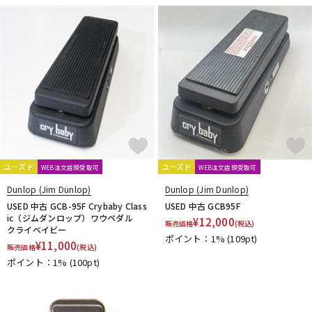
DTM オンライン納品
レコーディング機器
配信/ライブ機器
楽器アクセサリ
中古
ヴィンテージ
ユーズド
ユーズド
WEB注文店頭受取可
WEB注文店頭受取可
Dunlop (Jim Dunlop)
Dunlop (Jim Dunlop)
USED 中古 GCB-95F Crybaby Class
USED 中古 GCB95F
ic（ジムダンロップ）ワウペダル
¥
12,000
販売価格
(税込)
クライベイビー
ポイント：1%
(109pt)
¥
11,000
販売価格
(税込)
ポイント：1%
(100pt)