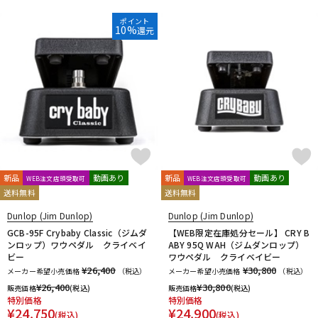
ポイント
10%
還元
新品
動画あり
新品
動画あり
WEB注文店頭受取可
WEB注文店頭受取可
送料無料
送料無料
Dunlop (Jim Dunlop)
Dunlop (Jim Dunlop)
GCB-95F Crybaby Classic（ジムダ
【WEB限定在庫処分セール】 CRY B
ンロップ）ワウペダル クライベイ
ABY 95Q WAH（ジムダンロップ）
ビー
ワウペダル クライベイビー
¥26,400
¥30,800
メーカー希望小売価格
（税込）
メーカー希望小売価格
（税込）
¥
26,400
¥
30,800
販売価格
(税込)
販売価格
(税込)
特別価格
特別価格
¥
24,750
¥
24,900
(税込)
(税込)