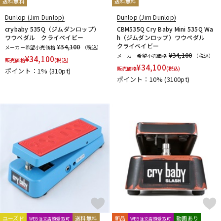
送料無料
送料無料
Dunlop (Jim Dunlop)
Dunlop (Jim Dunlop)
crybaby 535Q（ジムダンロップ）
CBM535Q Cry Baby Mini 535Q Wa
ワウペダル クライベイビー
h（ジムダンロップ）ワウペダル
クライベイビー
¥34,100
メーカー希望小売価格
（税込）
¥34,100
メーカー希望小売価格
（税込）
¥
34,100
販売価格
(税込)
¥
34,100
販売価格
(税込)
ポイント：1%
(310pt)
ポイント：10%
(3100pt)
ユーズド
送料無料
新品
動画あり
WEB注文店頭受取可
WEB注文店頭受取可