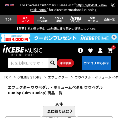
For Overseas Customers: Please visit "
https://global.ikebe-
gakki.com/
" for direct international shipping.
買う
売る
イベント
学割
TOP
店舗一覧
ストア
中古買取
動画
サービス
【重要】熊本県で発生した地震に伴う配送の遅延について(
07月29日
更新)
0
詳細検索
TOP
ONLINE STORE
エフェクター
ワウペダル・ボリュームペ
エフェクター ワウペダル・ボリュームペダル ワウペダル
Dunlop (Jim Dunlop) 商品一覧
36
件
エレキギター
アコギ/エレアコ
更に絞り込む