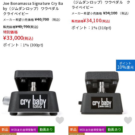
（ジムダンロップ）ワウペダル ク
Joe Bonamassa Signature Cry Ba
ライベイビー
by（ジムダンロップ）ワウペダル
¥34,100
クライベイビー
メーカー希望小売価格
（税込）
¥40,700
メーカー希望小売価格
（税込）
¥
34,100
販売価格
(税込)
¥
40,700
販売価格
(税込)
ポイント：1%
(310pt)
特別価格
¥
33,000
(税込)
ポイント：1%
(300pt)
ポイント
10%
還元
新品
動画あり
新品
動画あり
WEB注文店頭受取可
WEB注文店頭受取可