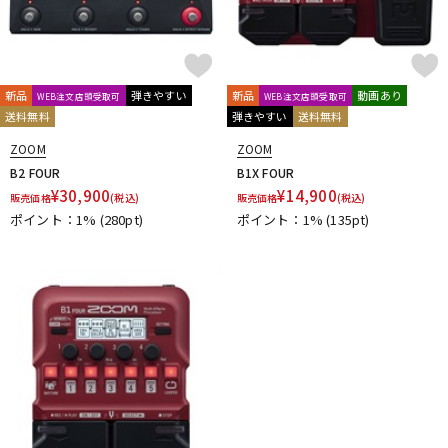
新品
弾きやすい
新品
動画あり
WEB注文店頭受取可
WEB注文店頭受取可
送料無料
弾きやすい
送料無料
ZOOM
ZOOM
B2 FOUR
B1X FOUR
¥
30,900
¥
14,900
販売価格
(税込)
販売価格
(税込)
ポイント：1%
(280pt)
ポイント：1%
(135pt)