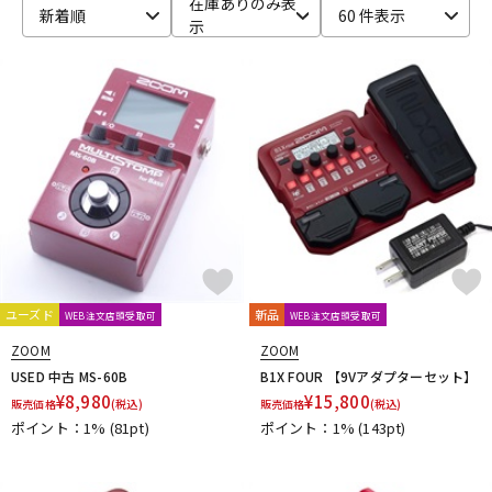
在庫ありのみ表
新着順
60 件表示
示
ベース
ウクレレ
ドラム
パーカッション
キーボード
電子ピアノ
管楽器
その他楽器
ユーズド
新品
WEB注文店頭受取可
WEB注文店頭受取可
アンプ
エフェクター
ZOOM
ZOOM
USED 中古 MS-60B
B1X FOUR 【9Vアダプターセット】
¥
8,980
¥
15,800
販売価格
(税込)
販売価格
(税込)
ポイント：1%
(81pt)
ポイント：1%
(143pt)
DJ機器
DTM