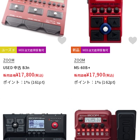
ユーズド
新品
WEB注文店頭受取可
WEB注文店頭受取可
ZOOM
ZOOM
USED 中古 B3n
MS-60B+
¥
17,800
¥
17,900
販売価格
(税込)
販売価格
(税込)
ポイント：1%
(161pt)
ポイント：1%
(162pt)