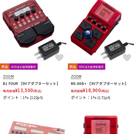
DTM オンライン納品
レコーディング機器
配信/ライブ機器
楽器アクセサリ
中古
ヴィンテージ
新品
新品
WEB注文店頭受取可
WEB注文店頭受取可
ZOOM
ZOOM
B1 FOUR 【9Vアダプターセット】
MS-60B+ 【9Vアダプターセット】
¥
13,500
¥
18,900
販売価格
(税込)
販売価格
(税込)
ポイント：1%
(122pt)
ポイント：1%
(171pt)