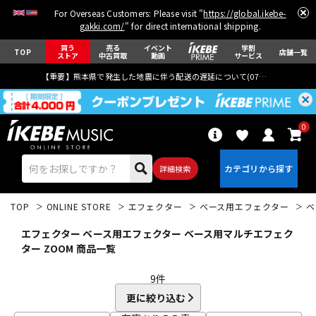
For Overseas Customers: Please visit "
https://global.ikebe-
gakki.com/
" for direct international shipping.
買う
売る
イベント
学割
TOP
店舗一覧
ストア
中古買取
動画
サービス
【重要】熊本県で発生した地震に伴う配送の遅延について(
07月29日
更新)
0
詳細検索
TOP
ONLINE STORE
エフェクター
ベース用エフェクター
ベ
エフェクター ベース用エフェクター ベース用マルチエフェク
ター ZOOM 商品一覧
9
件
エレキギター
アコギ/エレアコ
更に絞り込む