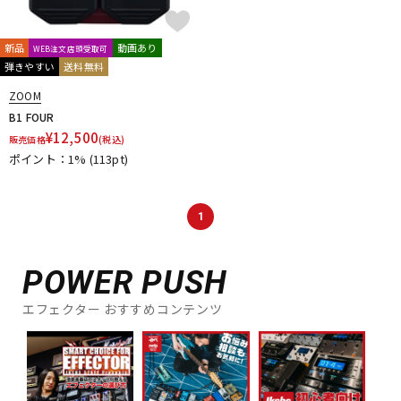
新品
動画あり
WEB注文店頭受取可
弾きやすい
送料無料
ZOOM
B1 FOUR
¥
12,500
販売価格
(税込)
ポイント：1%
(113pt)
1
POWER PUSH
エフェクター おすすめコンテンツ