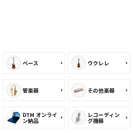
ベース
ウクレレ
管楽器
その他楽器
DTM オンライ
レコーディン
ン納品
グ機器