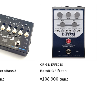
ORIGIN EFFECTS
croBass 3
BassRIG Fifteen
108,900
税込）
¥
（税込）