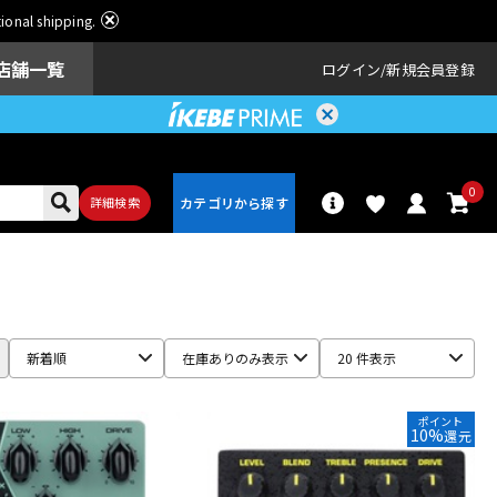
ational shipping.
店舗一覧
ログイン
新規会員登録
0
詳細検索
パーカッショ
ドラム
ン
新着順
在庫ありのみ表示
20 件表示
アンプ
エフェクター
ポイント
10%
還元