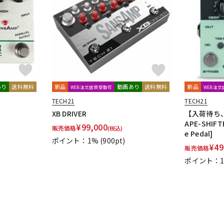
DTM オンラ
レコーディン
イン納品
グ機器
ジ
あり
送料無料
新品
動画あり
送料無料
新品
WEB注文店頭受取可
WEB注
TECH21
TECH21
XB DRIVER
【入荷待ち、
APE-SHIFTE
¥
99,000
販売価格
(税込)
e Pedal]
ポイント：1%
(900pt)
¥
49
販売価格
ポイント：