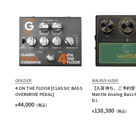
GENZLER
WALRUS AUDIO
4 ON THE FLOOR [CLASSIC BASS
【入荷待ち、ご予約受
OVERDRIVE PEDAL]
Mantle Analog Bass 
D.I.
44,000
¥
（税込）
138,380
¥
（税込）