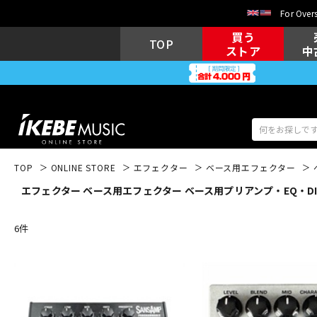
For Overs
買う
TOP
ストア
中
TOP
ONLINE STORE
エフェクター
ベース用エフェクター
エフェクター ベース用エフェクター ベース用プリアンプ・EQ・DI T
アコギ/エレ
エレキギター
アコ
6
件
キーボード
電子ピアノ