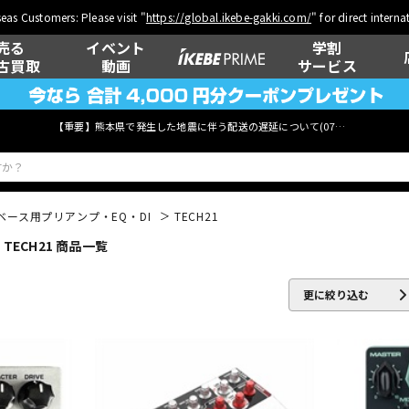
eas Customers: Please visit "
https://global.ikebe-gakki.com/
" for direct intern
売る
イベント
学割
古買取
動画
サービス
【重要】熊本県で発生した地震に伴う配送の遅延について(
07月29日
更新)
ベース用プリアンプ・EQ・DI
TECH21
ECH21 商品一覧
ベース
ウクレレ
更に絞り込む
管楽器
その他楽器