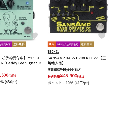
配信/ライブ
楽器アクセサ
機器
リ
送料無料
新品
送料無料
文店頭受取可
WEB注文店頭受取可
TECH21
ご予約受付中】 YYZ SH
SANSAMP BASS DRIVER DI V2 【正
R [Geddy Lee Signatur
規輸入品】
¥
49,500
販売価格
(税込)
,500
¥
45,900
(税込)
特別価格
(税込)
1%
(450pt)
ポイント：10%
(4172pt)