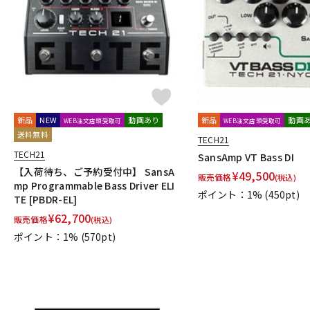
DJ機器
DTM
中古
ヴィンテー
新品
NEW
動画あり
新品
動画
WEB注文店頭受取可
WEB注文店頭受取可
送料無料
TECH21
TECH21
SansAmp VT Bass DI
【入荷待ち、ご予約受付中】 SansA
¥
49,500
販売価格
(税込)
mp Programmable Bass Driver ELI
ポイント：1%
(450pt)
TE [PBDR-EL]
¥
62,700
販売価格
(税込)
ポイント：1%
(570pt)