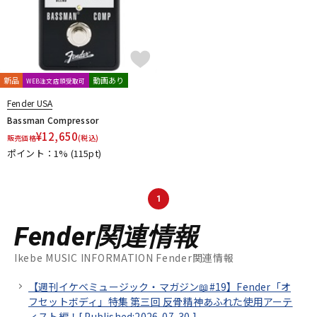
新品
動画あり
WEB注文店頭受取可
Fender USA
Bassman Compressor
¥
12,650
販売価格
(税込)
ポイント：1%
(115pt)
1
Fender関連情報
Ikebe MUSIC INFORMATION Fender関連情報
【週刊イケベミュージック・マガジン📖#19】Fender「オ
フセットボディ」特集 第三回 反骨精神あふれた使用アーテ
ィスト編！[
Published:2026-07-30
]