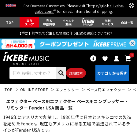
For Overseas Customers: Please visit "
https://global.ikebe-
gakki.com/
" for direct international shipping.
買う
売る
イベント
学割
TOP
店舗一覧
ストア
中古買取
動画
サービス
【重要】熊本県で発生した地震に伴う配送の遅延について(
07月29日
更新)
0
詳細検索
TOP
ONLINE STORE
エフェクター
ベース用エフェクター
ベ
エフェクター ベース用エフェクター ベース用コンプレッサー・
リミッター Fender USA 商品一覧
1946年にアメリカで創業し、1980年代に日本とメキシコでの製造
を始めたFender。現在もアメリカにある工場で製造されているラ
エレキギター
アコギ/エレアコ
インがFender USAです。