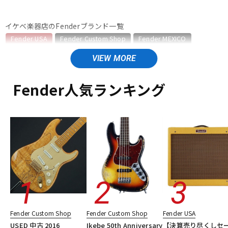
ベース
ウクレレ
イケベ楽器店のFenderブランド一覧
Fender USA
Fender Custom Shop
Fender MEXICO
Fender Made in Japan
Fender Standard Series
ドラム
パーカッション
Fender Acoustics
Fender Japan
Fender (Japan Exclusive Series)
その他Fender
Fender人気ランキング
キーボード
電子ピアノ
Fender USAのカテゴリ
エレキギター
エレキギター/ストラトキャスター・STタイプ
エレキギター/テレキャスター・TLタイプ
管楽器
その他楽器
エレキギター/ジャズマスター・JMタイプ
エレキギター/ジャガー・JGタイプ
エレキギター/ムスタング・MGタイプ
アンプ
エフェクター
エレキギター/#American Vintage II
エレキギター/#American Ultra
エレキギター/#American Professional
DJ機器
DTM
エレキギター/#American Professional II
Fender Custom Shop
Fender Custom Shop
Fender USA
エレキギター/#American Performer
ベース
USED 中古 2016
Ikebe 50th Anniversary
【決算売り尽くしセ
ギターアンプ・ベースアンプ
エフェクター
楽器アクセサリ