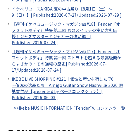
イケベリユースAKIBA 夏の中古祭り【8月1日（土）～
9（日）】[
Published:2026-07-27/
Updated:2026-07-29
]
【週刊イケベミュージック・マガジン📖#18】Fender「オ
フセットボディ」特集 第二回 あのスイッチの使い方も伝
授！ジャズマスターとジャガーの違い編！[
Published:2026-07-24
]
【週刊イケベミュージック・マガジン📖#17】Fender「オ
フセットボディ」特集 第一回 ストラトを超える最高級機か
らまさかの…その逆転の歴史[
Published:2026-07-
17/
Updated:2026-07-24
]
IKEBE LIVE SHOPPING #221｜個性と歴史を宿した’70
～’80sの逸品たち。Amigo Guitar Show Nashville 2026 現
地買付品【presented by ベースコレクション】[
Published:2026-06-03
]
>>Ikebe MUSIC INFORMATION "Fender"のコンテンツ一覧