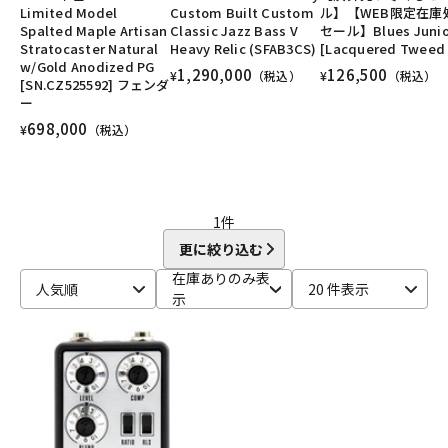
Limited Model
Custom Built Custom
ル】【WEB限定在庫
DTM オンライン納品
レコーディング機器
ユーズド
ヴィンテージ
ALL
Spalted Maple Artisan
Classic Jazz Bass V
セール】Blues Junio
Stratocaster Natural
Heavy Relic (SFAB3CS)
[Lacquered Tweed 
w/Gold Anodized PG
1,290,000
126,500
¥
（税込）
¥
（税込）
[SN.CZ525592] フェンダ
配信/ライブ機器
楽器アクセサリ
ー
698,000
¥
（税込）
中古
ヴィンテージ
1
件
更に絞り込む
在庫ありのみ表
人気順
20 件表示
示