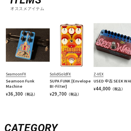
オススメアイテム
SeamoonFX
SolidGoldFX
Z-VEX
Seamoon Funk
SUPA FUNK [Envelope
USED 中古 SEEK WA
Machine
BI-Filter]
44,000
¥
（税込）
36,300
29,700
¥
（税込）
¥
（税込）
CATEGORY