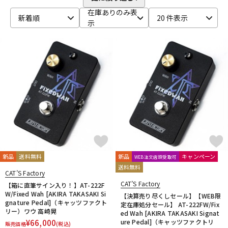
在庫ありのみ表
ベース
ウクレレ
新着順
20 件表示
示
ドラム
パーカッション
キーボード
電子ピアノ
管楽器
その他楽器
新品
送料無料
新品
キャンペーン
WEB注文店頭受取可
アンプ
エフェクター
送料無料
CAT’S Factory
CAT’S Factory
【箱に直筆サイン入り！】AT-222F
W/Fixed Wah [AKIRA TAKASAKI Si
【決算売り尽くしセール】【WEB限
DJ機器
DTM
gnature Pedal]（キャッツファクト
定在庫処分セール】 AT-222FW/Fix
リー）ワウ 高崎晃
ed Wah [AKIRA TAKASAKI Signat
¥
66,000
ure Pedal]（キャッツファクトリ
販売価格
(税込)