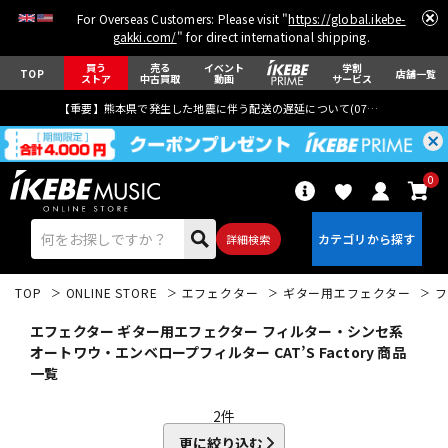
For Overseas Customers: Please visit "
https://global.ikebe-
gakki.com/
" for direct international shipping.
買う
売る
イベント
学割
TOP
店舗一覧
ストア
中古買取
動画
サービス
【重要】熊本県で発生した地震に伴う配送の遅延について(
07月29日
更新)
0
詳細検索
TOP
ONLINE STORE
エフェクター
ギター用エフェクター
フ
エフェクター ギター用エフェクター フィルター・シンセ系
オートワウ・エンベロープフィルター CAT’S Factory 商品
一覧
エレキギター
アコギ/エレアコ
2
件
更に絞り込む