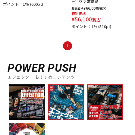
ー）ワウ 高崎晃
ポイント：1%
(600pt)
DTM オンライン納品
レコーディング機器
¥
66,000
販売価格
(税込)
特別価格
¥
56,100
(税込)
配信/ライブ機器
楽器アクセサリ
ポイント：1%
(510pt)
1
中古
ヴィンテージ
POWER PUSH
エフェクター おすすめコンテンツ