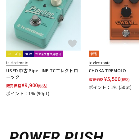
DJ機器
DTM
中古
ヴィンテー
ユーズド
NEW
新品
WEB注文店頭受取可
tc electronic
tc electronic
USED 中古 Pipe LINE TCエレクトロ
CHOKA TREMOLO
ニック
¥
5,500
販売価格
(税込)
¥
9,900
販売価格
(税込)
ポイント：1%
(50pt)
ポイント：1%
(90pt)
POWER PUSH