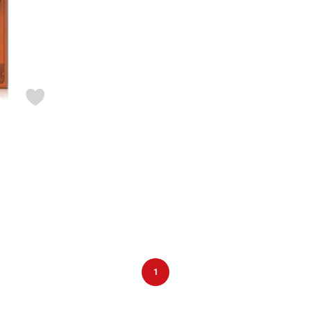
DTM オンラ
レコーディン
イン納品
グ機器
ジ
1