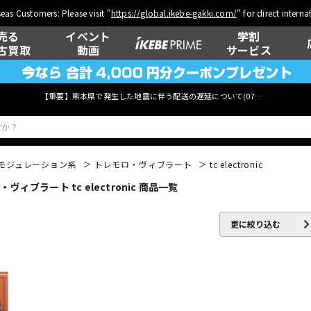
eas Customers: Please visit "
https://global.ikebe-gakki.com/
" for direct intern
売る
イベント
学割
古買取
動画
サービス
【重要】熊本県で発生した地震に伴う配送の遅延について(
07月29日
更新)
モジュレーション系
トレモロ・ヴィブラート
tc electronic
ブラート tc electronic 商品一覧
ベース
ウクレレ
更に絞り込む
管楽器
その他楽器