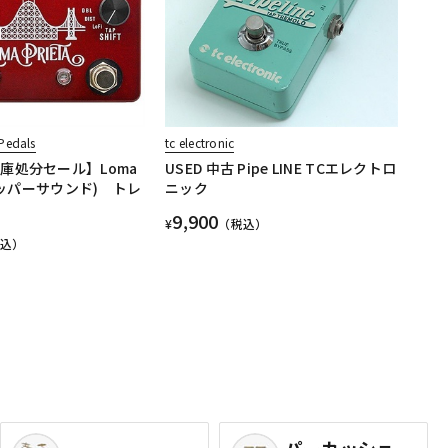
Pedals
tc electronic
庫処分セール】Loma
USED 中古 Pipe LINE TCエレクトロ
(カッパーサウンド) トレ
ニック
9,900
¥
（税込）
税込）
パーカッショ