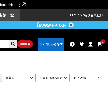
ational shipping.
店舗一覧
ログイン
新規会員登録
0
詳細検索
パーカッショ
ドラム
ン
新着順
在庫ありのみ表示
80 件表示
アンプ
エフェクター