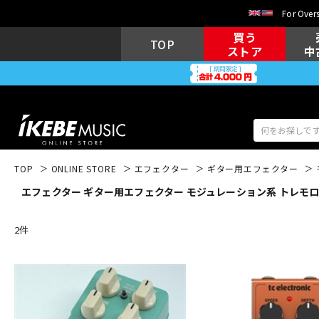
For Overs
買う
TOP
ストア
中
TOP
ONLINE STORE
エフェクター
ギター用エフェクター
エフェクター ギター用エフェクター モジュレーション系 トレモロ・ヴィ
アコギ/エレ
エレキギター
アコ
2
件
キーボード
電子ピアノ