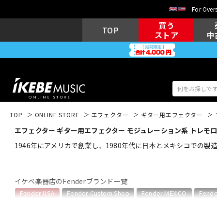
For Overs
買う
TOP
ストア
中
TOP
ONLINE STORE
エフェクター
ギター用エフェクター
エフェクター ギター用エフェクター モジュレーション系 トレモロ・ヴ
アコギ/エレ
エレキギター
アコ
1946年にアメリカで創業し、1980年代に日本とメキシコでの製造
イケベ楽器店のFenderブランド一覧
キーボード
電子ピアノ
Fender USA
Fender Custom Shop
Fender MEXICO
Fende
Fender USAのカテゴリ