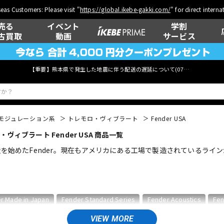
eas Customers: Please visit "
https://global.ikebe-gakki.com/
" for direct intern
売る
イベント
学割
古買取
動画
サービス
【重要】熊本県で発生した地震に伴う配送の遅延について(
07月29日
更新)
モジュレーション系
トレモロ・ヴィブラート
Fender USA
ィブラート Fender USA 商品一覧
ベース
ウクレレ
を始めたFender。現在もアメリカにある工場で製造されているラインがFe
管楽器
その他楽器
r Made in Japan
Fender Standard Series
Fender Acoustics
Fen