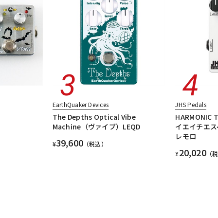
EarthQuaker Devices
JHS Pedals
The Depths Optical Vibe
HARMONIC T
Machine（ヴァイブ）LEQD
イエイチエス
レモロ
39,600
¥
（税込）
20,020
¥
（