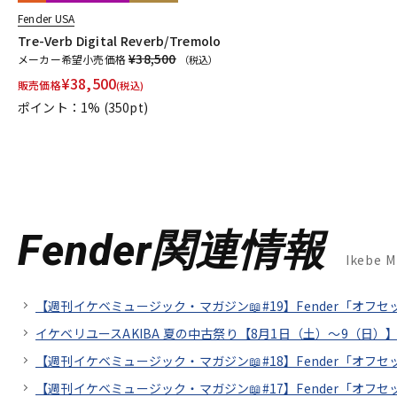
Fender USA
Tre-Verb Digital Reverb/Tremolo
¥38,500
メーカー希望小売価格
（税込）
¥
38,500
販売価格
(税込)
ポイント：1%
(350pt)
Fender関連情報
Ikebe 
【週刊イケベミュージック・マガジン📖#19】Fender「オフ
イケベリユースAKIBA 夏の中古祭り【8月1日（土）～9（日）】
【週刊イケベミュージック・マガジン📖#18】Fender「オ
【週刊イケベミュージック・マガジン📖#17】Fender「オ