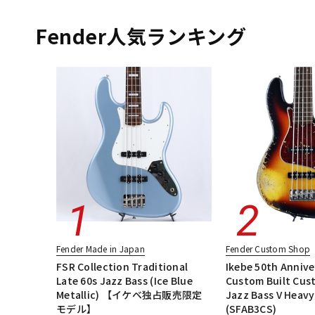
エレキギター
エレキギター/ストラトキャスター・STタイプ
DJ機器
DTM
エレキギター/ムスタング・MGタイプ
エレキギター/#American Vin
Fender人気ランキング
エレキギター/#American Performer
ベース
ギターアンプ・
中古
ヴィンテー
Fender Made in Japan
Fender Custom Shop
FSR Collection Traditional
Ikebe 50th Annive
Late 60s Jazz Bass (Ice Blue
Custom Built Cus
Metallic) 【イケベ独占販売限定
Jazz Bass V Heavy
モデル】
(SFAB3CS)