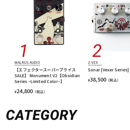
WALRUS AUDIO
Z-VEX
【エフェクタースーパープライス
Sonar [Vexer Series]
SALE】 Monument V2【Obsidian
38,500
¥
（税込）
Series ~Limited Color~】
24,800
¥
（税込）
CATEGORY