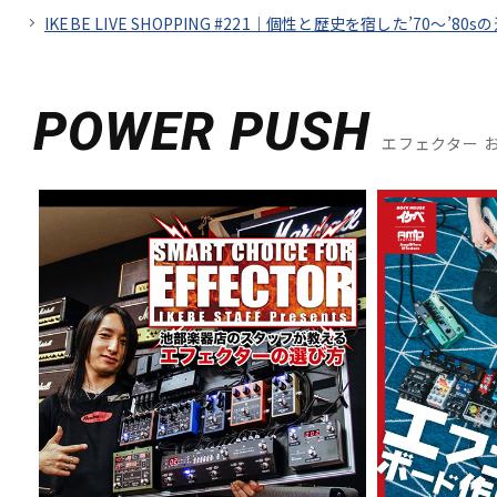
IKEBE LIVE SHOPPING #221｜個性と歴史を宿した’70～’80sの
POWER PUSH
エフェクター 