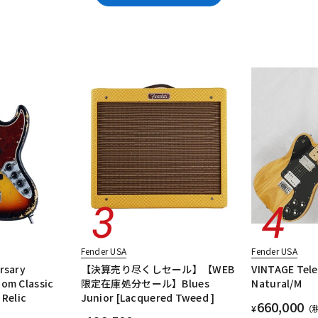
DTM オンラ
レコーディン
エレキギター/テレキャスター・TLタイプ
エレキギター/ジャズマスター・
イン納品
グ機器
tage II
エレキギター/#American Ultra
エレキギター/#American Prof
ベースアンプ
エフェクター
楽器アクセサリ
ユーズド
ヴィンテ
ジ
Fender USA
Fender USA
rsary
【決算売り尽くしセール】【WEB
VINTAGE Tele
tom Classic
限定在庫処分セール】Blues
Natural/M
 Relic
Junior [Lacquered Tweed ]
660,000
¥
（