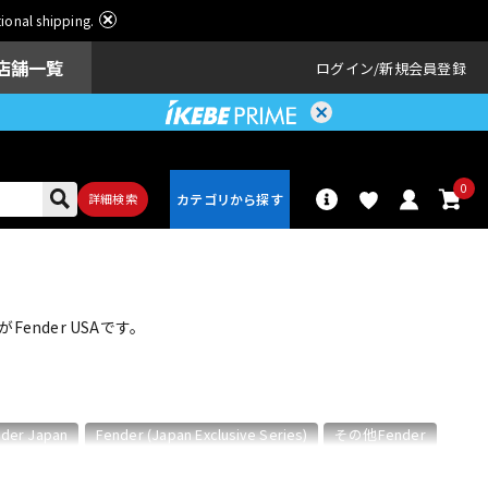
ational shipping.
店舗一覧
ログイン
新規会員登録
0
詳細検索
パーカッショ
ドラム
ン
nder USAです。
アンプ
エフェクター
der Japan
Fender (Japan Exclusive Series)
その他Fender