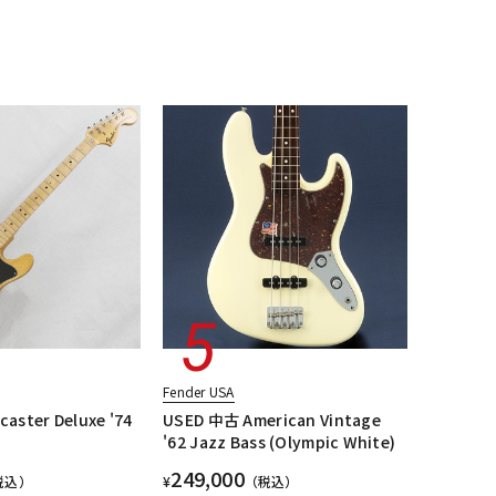
配信/ライブ
楽器アクセサ
JMタイプ
エレキギター/ジャガー・JGタイプ
機器
リ
essional
エレキギター/#American Professional II
ージ
ALL
Fender USA
caster Deluxe '74
USED 中古 American Vintage
'62 Jazz Bass (Olympic White)
249,000
税込）
¥
（税込）