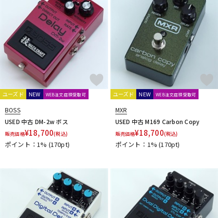
Empress Effects
ENDROLL
Enfini Custom Works
ENGL
ENO Music
ERNIE BALL
Eventide
EXCEL
EX-Pro
F
FAT
Fender
Fender USA
FISHMAN
Floatia Designs
Fortin Amplification
F-Pedals
FRACTAL AUDIO SYSTEMS
Free The Tone
Freedom Custom Guitar Research
Fret-Ware
FRIEDMAN
friendly fire Fx
FRYER GUITARS
FUCHS
Fulltone
ユーズド
NEW
ユーズド
NEW
WEB注文店頭受取可
WEB注文店頭受取可
G
G2D
Gamechanger | Audio
GATOR
GFISYSTEM
GID
BOSS
MXR
GRACE design
GREAT EASTERN FX
GRECO
Greenchild
USED 中古 DM-2w ボス
USED 中古 M169 Carbon Copy
Greer Amps
Greuter Audio
Gurus Amp
Guyatone
¥
18,700
¥
18,700
販売価格
(税込)
販売価格
(税込)
ポイント：1%
(170pt)
ポイント：1%
(170pt)
H
HATA
HEADRUSH
Headway Music Audio
Herbe＆Chick
Hermida Audio Technology
HORIZON DEVICES
HORNET DEVICE
HOTONE
HTJ-WORKS
Hughes&Kettner
HUMAN GEAR
I-J
Ibanez
idea sound product
IK Multimedia
Ikebe Original