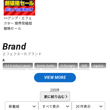
ベース
ウクレレ
>>アンプ・エフェ
クター 限界突破超
ドラム
パーカッション
破格セール
キーボード
電子ピアノ
Brand
エフェクターのブランド
A
管楽器
その他楽器
A.Y.A tokyo japan
Acme Audio
A-Designs
AER
Aguilar
Akima&Neos
ALBIT
Alexander Pedals
Ampeg
AMT Electronics
Analog Alien
ANALOG.MAN
Anasounds
VIEW MORE
アンプ
エフェクター
Animals Pedal
Ant Craft
API
ARMOR
ART
Ashdown
audio-technica
205
件
B
DJ機器
DTM
更に絞り込む
BANZAI
Bassics
BECOS
BEETRONICS
Benevale
新着順
すべて表示
20 件表示
Benson Amps
Beyond
Big Joe
Birdland
BJFE