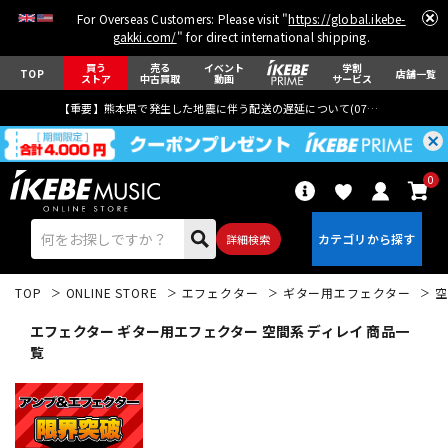
For Overseas Customers: Please visit "
https://global.ikebe-
gakki.com/
" for direct international shipping.
買う
売る
イベント
学割
TOP
店舗一覧
ストア
中古買取
動画
サービス
【重要】熊本県で発生した地震に伴う配送の遅延について(
07月29日
更新)
0
詳細検索
TOP
ONLINE STORE
エフェクター
ギター用エフェクター
空
エフェクター ギター用エフェクター 空間系 ディレイ 商品一
覧
エレキギター
アコギ/エレアコ