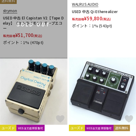
送料無料
Univox
unknown
VALETON
WALRUS AUDIO
Valkyrie Spear
VEMURAM
strymon
Vermona
VeroCity Effects Pedals
USED 中古 Qi Etherealizer
VERTEX
VitalAudio
USED 中古 El Capistan V2【Tape D
¥
59,800
Vivie
VOCU
VooDoo LAB
VOX
販売価格
(税込)
elay】（ストライモン）テープエコ
SOLD OUT
ポイント：1%
(543pt)
W-Z
ー
WALRUS AUDIO
Wampler Pedals
WAYHUGE
weed
¥
51,700
販売価格
(税込)
Westminster Effects
Whirlwind
Wren and Cuff Creations
ポイント：1%
(470pt)
XAct Tone Solutions
Xotic
XSONIC
Xvive
YUKI
Zahnrad by nature sound
ZEMAITIS
ZOOM
ZT Amp
Z-VEX
他
キョーリツ
マキノ工房
A.S.P.GEAR
BROWNE AMPLIFICATION
Tele.4 amplifier
KERNOM
STELLA GEAR
EAR FUZZ Effects
Indigo Note
Sheeran
Science Amplification
Trondheim Audio Devices
ABASI CONCEPTS
oz design
Van Diemens Analogue Audio Disruptors
Jad Freer Audio
SUSHI BOX FX
Lofi Mind Effects
HUDSON ELECTRONICS
ユーズド
ユーズド
送料無料
WEB注文店頭受取可
WEB注文店頭受取可
Finding That Tone
STOMPROX