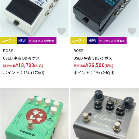
Inner Bamboo Bass Instruments (IBBI)
Interstellar Audio Machines
iSP
IVU Creator
J. Rockett Audio Designs
Jackson Audio
JAM Pedals
JEN
JHS Pedals
JOYO
JPTR FX
JYUGEHM STOMPS
K
ユーズド
NEW
ユーズド
NEW
WEB注文店頭受取可
WEB注文店頭受取可
KarDiaN
keeley
KEEP
KEMPER
KES
Khan Audio
BOSS
BOSS
Kikutani
KING TONE GUITAR
KitazawaEffector
KLON
USED 中古 DD-8 ボス
USED 中古 SDE-3 ボス
KMA Machines
KORG
Kz Guitar Works
¥
18,700
¥
26,500
販売価格
(税込)
販売価格
(税込)
L
ポイント：1%
(170pt)
ポイント：1%
(240pt)
L'
L.R.Baggs
Lauren Audio
LEHLE
Leqtique
Limetone Audio
Line6
LOKNOB
Lovepedal
LsL Instruments
LUNASTONE
M
MAD PROFESSOR
Maestro
Manlay Sound
Mark Bass
Marshall
Masatone
MASTERTONE
MAXON
meris
Mesa Boogie
mid-fi electronics
Mission Engineering
Miura Guitars U.S.A.
MOD Audio
MONO
Montreux
MOOER
Moridaira
MORLEY
Morningstar FX
Mosrite