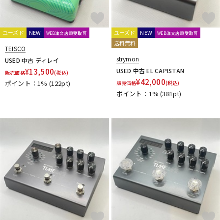
MUSIC WORKS
Musicom LAB
MUTEC
MU-TRON
MXR
Mythos Pedals
N
ユーズド
NEW
ユーズド
NEW
WEB注文店頭受取可
WEB注文店頭受取可
Neo Instruments
Neural DSP
NEXI
Noah’sark
NOBELS
送料無料
TEISCO
Noel
NORDVANG CUSTOM
NUX
strymon
USED 中古 ディレイ
O
¥
13,500
USED 中古 EL CAPISTAN
販売価格
(税込)
OKKO
OLD BLOOD NOISE ENDEAVORS
One Control
¥
42,000
ポイント：1%
(122pt)
販売価格
(税込)
OOPEGG
Orange
ORB
ORGANIC SOUNDS
ポイント：1%
(381pt)
ORIGIN EFFECTS
Ovaltone
Oyaide
P
P.R.S.
PAINT AUDIO
Palmer
pandaMidi Solutions
Papa Goriot Studios
Paul Cochrane
Pedal diggers
Pedal Train
PJB（Phil Jones Bass）
Poly Effects
Positive Grid
POWER-ALL
Pro-co
Protection Racket
Providence
Pueblo Audio
PULSE
R
Radial
Rainger FX
Red House
RedWitch
RESONANT ELECTRONIC DESIGN
Retro-Sonic
Reunion Blues