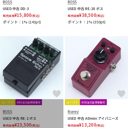
BOSS
BOSS
1981 Inventions
1995fx
29 Pedals
320design
USED 中古 DD-3
USED 中古 RE-20 ボス
6 Degrees FX
¥
15,800
¥
38,500
販売価格
(税込)
販売価格
(税込)
ポイント：1%
(143pt)
ポイント：1%
(350pt)
ユーズド
ユーズド
WEB注文店頭受取可
WEB注文店頭受取可
BOSS
Ibanez
USED 中古 RE-2 ボス
USED 中古 ADmini アイバニーズ
¥
23,500
¥
13,200
販売価格
(税込)
販売価格
(税込)