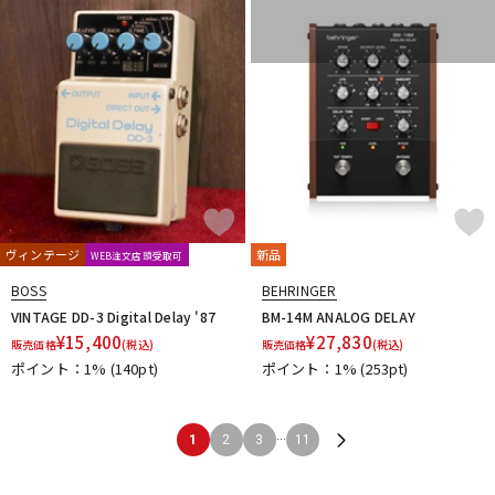
ヴィンテージ
新品
WEB注文店頭受取可
BOSS
BEHRINGER
VINTAGE DD-3 Digital Delay '87
BM-14M ANALOG DELAY
¥
15,400
¥
27,830
販売価格
(税込)
販売価格
(税込)
ポイント：1%
(140pt)
ポイント：1%
(253pt)
...
1
2
3
11