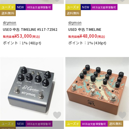
RevoL effects
REVV
RJM
RMC
Rocktron
Roger Mayer
Roland
ROSS
RUPERT NEVE DESIGNS
ユーズド
NEW
ユーズド
NEW
WEB注文店頭受取可
WEB注文店頭受取可
送料無料
送料無料
S
Sadowsky
SeamoonFX
Seide
SENNHEISER
strymon
strymon
Shigemori
shin’s music
SHINOS amplifier company Ltd.
USED 中古 TIMELINE #S17-72562
USED 中古 TIMELINE
SHURE
Singular Sound
Skreddy Pedals
SM Pedals
¥
53,000
¥
48,000
販売価格
(税込)
販売価格
(税込)
Smart Belle Amplification
SMOKY SIGNAL AUDIO
ポイント：1%
(481pt)
ポイント：1%
(436pt)
SND(Shun Nokina Design) * L'
Soldano
SolidGoldFX
SONOMATIC
Soul Power Instruments
SoundBrut
SOURCE AUDIO
Stack
strymon
SUBDECAY
Suhr Amps
SUMO STOMP
Surfy Industries
SviSound
SYNERGY
T
TASCAM
TBCFX
tc electronic
TDC
TECH21
Temple Audio Design
the King of Gear
Thermion
TOKYO EFFECTOR
T-REX
TRIAL
TRUE DYNA
TRUETONE
Tru-Fi
U-V
ユーズド
NEW
ユーズド
送料無料
WEB注文店頭受取可
WEB注文店頭受取可
Umbrella Company
Union Tube & Transistor
Universal Audio