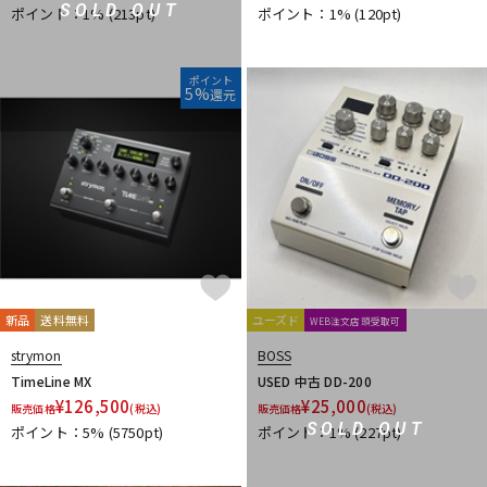
SOLD OUT
ポイント：1%
(213pt)
ポイント：1%
(120pt)
ポイント
5%
還元
新品
送料無料
ユーズド
WEB注文店頭受取可
strymon
BOSS
TimeLine MX
USED 中古 DD-200
¥
126,500
¥
25,000
販売価格
(税込)
販売価格
(税込)
SOLD OUT
ポイント：5%
(5750pt)
ポイント：1%
(227pt)