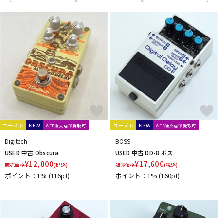
Blackberry JAM
Blackstar
Bogner
BONDI EFFECTS
DTM オンライン納品
レコーディング機器
BOOROCKS
BOSS
C
配信/ライブ機器
楽器アクセサリ
CAJ
CARL MARTIN
CAT’S Factory
catalinbread
Chandler
Chase Bliss Audio
Chocolate Electronics
CNB
COLLISION DEVICES
Conisis
COPILOT FX
中古
ヴィンテージ
CopperSound Pedals
Cornerstone
Crazy Tube Circuits
CULT
D
D’Addario
DAN ARMSTRONG
DanDrive
Danelectro
Darkglass Electronics
dbx
Death by Audio
DEE
ユーズド
NEW
ユーズド
NEW
WEB注文店頭受取可
WEB注文店頭受取可
Demeter
diago
DIAMOND Guitar Pedals
Diezel
Digitech
BOSS
Digitech
DISASTER AREA
DLS
DOD
Dophix
DryBell
USED 中古 Obscura
USED 中古 DD-8 ボス
DSM & HUMBOLDT ELECTRONICS
Dunlop (Jim Dunlop)
¥
12,800
¥
17,600
販売価格
(税込)
販売価格
(税込)
E
ポイント：1%
(116pt)
ポイント：1%
(160pt)
E.W.S.
EarthQuaker Devices
E-BOW
EBS
Effects Bakery
EKO
Electro Harmonix
ELECTROGRAVE
ELECTRONIC AUDIO EXPERIMENTS
Elk
EMMA