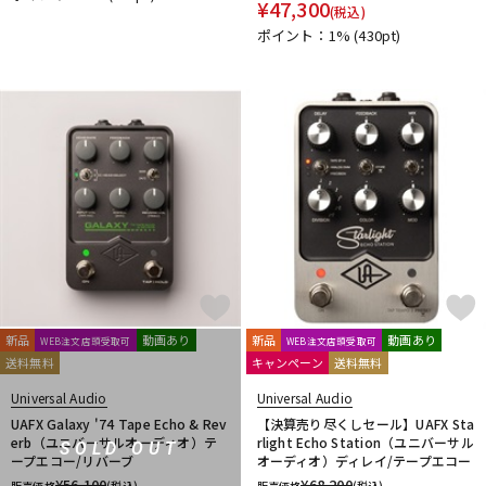
¥
47,300
(税込)
DTM オンライン納品
レコーディング機器
ポイント：1%
(430pt)
配信/ライブ機器
楽器アクセサリ
中古
ヴィンテージ
新品
動画あり
新品
動画あり
WEB注文店頭受取可
WEB注文店頭受取可
送料無料
キャンペーン
送料無料
Universal Audio
Universal Audio
UAFX Galaxy '74 Tape Echo & Rev
【決算売り尽くしセール】UAFX Sta
erb（ユニバーサルオーディオ）テ
rlight Echo Station（ユニバーサル
SOLD OUT
ープエコー/リバーブ
オーディオ）ディレイ/テープエコー
¥
56,100
¥
68,200
販売価格
(税込)
販売価格
(税込)