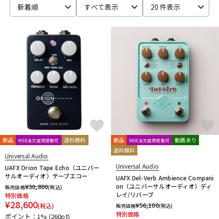
新着順
すべて表示
20 件表示
ベース
ウクレレ
ドラム
パーカッション
キーボード
電子ピアノ
管楽器
その他楽器
新品
送料無料
新品
動画あり
WEB注文店頭受取可
WEB注文店頭受取可
送料無料
アンプ
エフェクター
Universal Audio
Universal Audio
UAFX Orion Tape Echo（ユニバー
サルオーディオ）テープエコー
UAFX Del-Verb Ambience Compani
¥
30,800
on（ユニバーサルオーディオ）ディ
販売価格
(税込)
DJ機器
DTM
レイ/リバーブ
特別価格
¥
28,600
¥
56,100
(税込)
販売価格
(税込)
特別価格
ポイント：1%
(260pt)