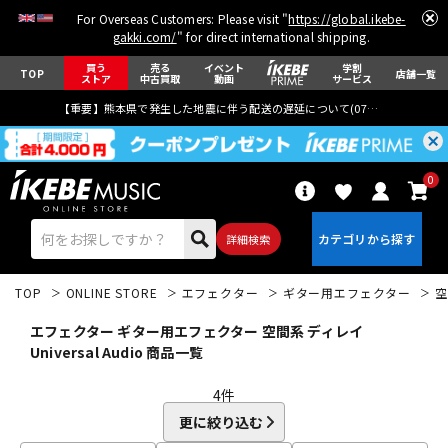
For Overseas Customers: Please visit "
https://global.ikebe-
gakki.com/
" for direct international shipping.
買う
売る
イベント
学割
TOP
店舗一覧
ストア
中古買取
動画
サービス
【重要】熊本県で発生した地震に伴う配送の遅延について(
07月29日
更新)
0
詳細検索
TOP
ONLINE STORE
エフェクター
ギター用エフェクター
空
エフェクター ギター用エフェクター 空間系 ディレイ
Universal Audio 商品一覧
4
件
エレキギター
アコギ/エレアコ
更に絞り込む