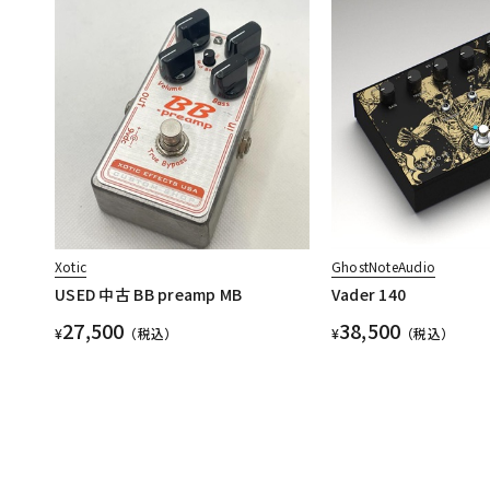
Xotic
GhostNoteAudio
USED 中古 BB preamp MB
Vader 140
27,500
38,500
¥
（税込）
¥
（税込）