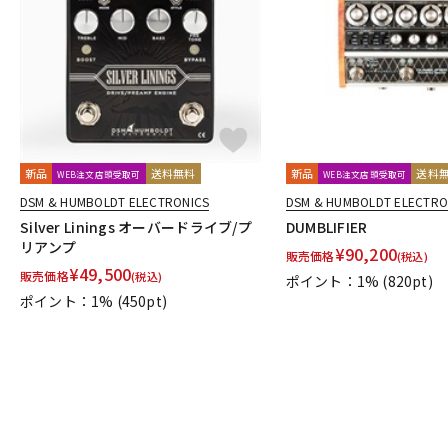
DJ機器
DTM
中古
ヴィンテー
新品
送料無料
新品
送料
WEB注文店頭受取可
WEB注文店頭受取可
DSM & HUMBOLDT ELECTRONICS
DSM & HUMBOLDT ELECTRO
Silver Linings オーバードライブ/プ
DUMBLIFIER
リアンプ
¥
90,200
販売価格
(税込)
¥
49,500
販売価格
(税込)
ポイント：1%
(820pt)
ポイント：1%
(450pt)