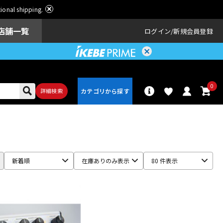
ational shipping.
店舗一覧
ログイン
新規会員登録
0
詳細検索
パーカッショ
ドラム
ン
新着順
在庫ありのみ表示
80 件表示
アンプ
エフェクター