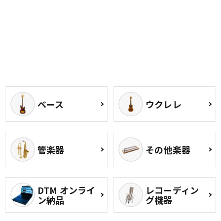
ベース
ウクレレ
管楽器
その他楽器
DTM オンライ
レコーディン
ン納品
グ機器