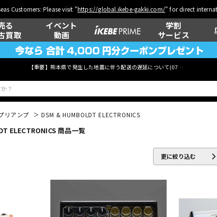
eas Customers: Please visit "
https://global.ikebe-gakki.com/
" for direct intern
売る
イベント
学割
古買取
動画
サービス
【重要】熊本県で発生した地震に伴う配送の遅延について(
07月29日
更新)
プリアンプ
DSM & HUMBOLDT ELECTRONICS
 ELECTRONICS 商品一覧
ベース
ウクレレ
更に絞り込む
管楽器
その他楽器