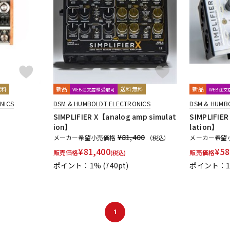
DTM オンラ
レコーディン
イン納品
グ機器
ジ
無料
新品
送料無料
新品
WEB注文店頭受取可
WEB注
NICS
DSM & HUMBOLDT ELECTRONICS
DSM & HUMB
SIMPLIFIER X【analog amp simulat
SIMPLIFIER
ion】
lation】
¥81,400
メーカー希望小売価格
メーカー希望
（税込）
¥
81,400
¥
58
販売価格
販売価格
(税込)
ポイント：1%
(740pt)
ポイント：
1