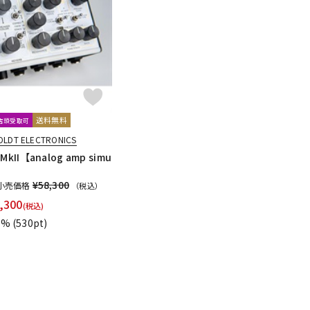
配信/ライブ
楽器アクセサ
機器
リ
送料無料
文店頭受取可
OLDT ELECTRONICS
 MkII【analog amp simu
¥58,300
小売価格
（税込）
,300
(税込)
1%
(530pt)