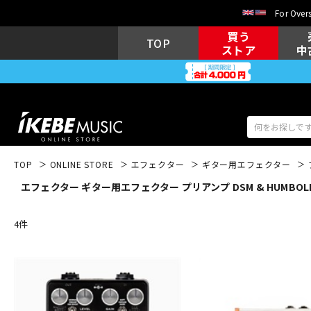
For Overs
買う
TOP
ストア
中
TOP
ONLINE STORE
エフェクター
ギター用エフェクター
エフェクター ギター用エフェクター プリアンプ DSM & HUMBOLDT
アコギ/エレ
エレキギター
アコ
4
件
キーボード
電子ピアノ