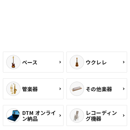
ベース
ウクレレ
管楽器
その他楽器
DTM オンライ
レコーディン
ン納品
グ機器