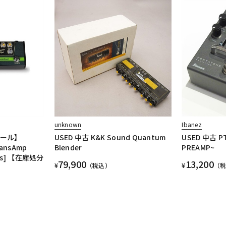
unknown
Ibanez
セール】
USED 中古 K&K Sound Quantum
USED 中古 P
SansAmp
Blender
PREAMP~
ries] 【在庫処分
79,900
13,200
¥
（税込）
¥
（