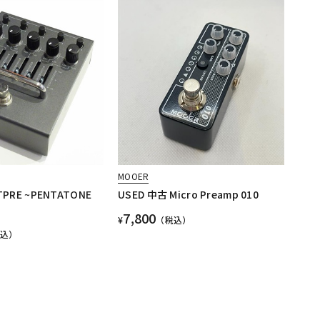
MOOER
TPRE ~PENTATONE
USED 中古 Micro Preamp 010
7,800
¥
（税込）
税込）