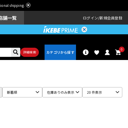
ational shipping.
店舗一覧
ログイン
新規会員登録
0
詳細検索
パーカッショ
ドラム
ン
新着順
在庫ありのみ表示
20 件表示
アンプ
エフェクター