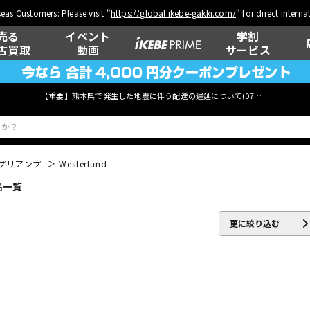
eas Customers: Please visit "
https://global.ikebe-gakki.com/
" for direct intern
売る
イベント
学割
古買取
動画
サービス
【重要】熊本県で発生した地震に伴う配送の遅延について(
07月29日
更新)
プリアンプ
Westerlund
品一覧
ベース
ウクレレ
更に絞り込む
管楽器
その他楽器