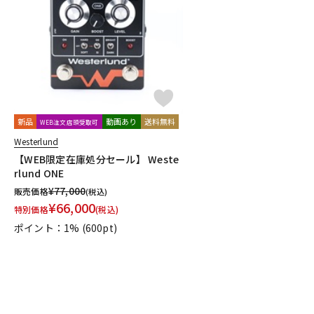
DJ機器
DTM
中古
ヴィンテー
新品
動画あり
送料無料
WEB注文店頭受取可
Westerlund
【WEB限定在庫処分セール】 Weste
rlund ONE
¥
77,000
販売価格
(税込)
¥
66,000
特別価格
(税込)
ポイント：1%
(600pt)