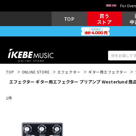
For Overs
買う
TOP
ストア
中
TOP
ONLINE STORE
エフェクター
ギター用エフェクター
エフェクター ギター用エフェクター プリアンプ Westerlund 商
アコギ/エレ
エレキギター
アコ
1
件
キーボード
電子ピアノ