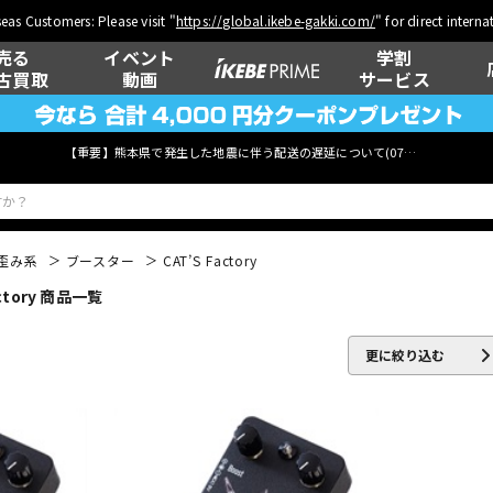
eas Customers: Please visit "
https://global.ikebe-gakki.com/
" for direct intern
売る
イベント
学割
古買取
動画
サービス
【重要】熊本県で発生した地震に伴う配送の遅延について(
07月29日
更新)
歪み系
ブースター
CAT’S Factory
tory 商品一覧
ベース
ウクレレ
更に絞り込む
管楽器
その他楽器