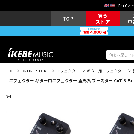
For Overs
買う
TOP
ストア
中
TOP
ONLINE STORE
エフェクター
ギター用エフェクター
エフェクター ギター用エフェクター 歪み系 ブースター CAT’S Fac
アコギ/エレ
エレキギター
アコ
3
件
キーボード
電子ピアノ