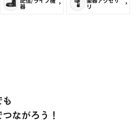
配信/ライブ機
楽器アクセサ
器
リ