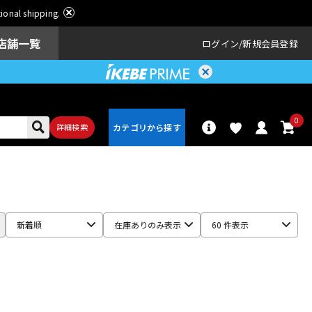
ational shipping.
店舗一覧
ログイン
新規会員登録
0
詳細検索
パーカッショ
ドラム
ン
新着順
在庫ありのみ表示
60 件表示
アンプ
エフェクター