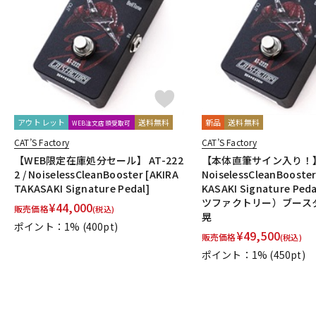
DJ機器
DTM
中古
ヴィンテー
アウトレット
送料無料
新品
送料無料
WEB注文店頭受取可
CAT’S Factory
CAT’S Factory
【WEB限定在庫処分セール】 AT-222
【本体直筆サイン入り！】AT
2 / NoiselessCleanBooster [AKIRA
NoiselessCleanBooster
TAKASAKI Signature Pedal]
KASAKI Signature P
ツファクトリー）ブース
¥
44,000
販売価格
(税込)
晃
ポイント：1%
(400pt)
¥
49,500
販売価格
(税込)
ポイント：1%
(450pt)