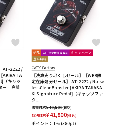
DTM オンラ
レコーディン
イン納品
グ機器
ジ
新品
キャンペーン
WEB注文店頭受取可
送料無料
CAT’S Factory
-2222 /
 [AKIRA TA
【決算売り尽くしセール】【WEB限
edal]（キャッ
定在庫処分セール】 AT-2222 / Noise
ター 高崎
lessCleanBooster [AKIRA TAKASA
KI Signature Pedal]（キャッツファ
ク...
¥
49,500
販売価格
(税込)
¥
41,800
特別価格
(税込)
ポイント：1%
(380pt)