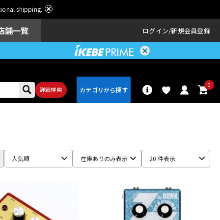
ational shipping.
店舗一覧
ログイン
新規会員登録
0
詳細検索
パーカッショ
ドラム
ン
人気順
在庫ありのみ表示
20 件表示
アンプ
エフェクター