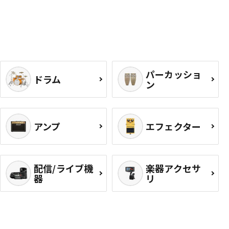
パーカッショ
ドラム
ン
アンプ
エフェクター
配信/ライブ機
楽器アクセサ
器
リ