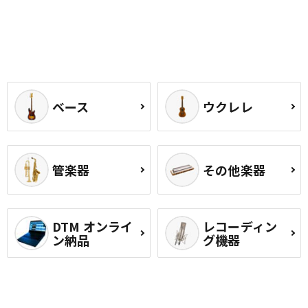
ベース
ウクレレ
管楽器
その他楽器
DTM オンライ
レコーディン
ン納品
グ機器