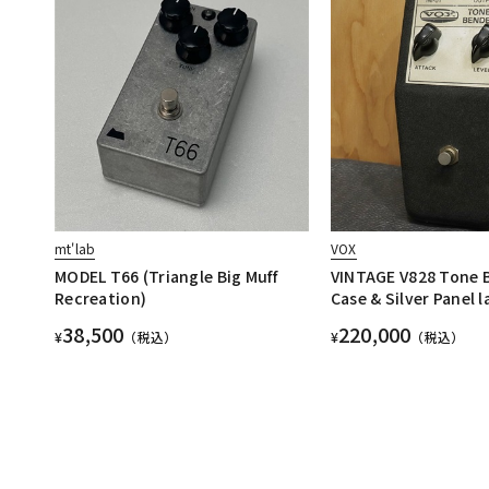
mt'lab
VOX
MODEL T66 (Triangle Big Muff
VINTAGE V828 Tone 
Recreation)
Case & Silver Panel l
38,500
220,000
¥
（税込）
¥
（税込）