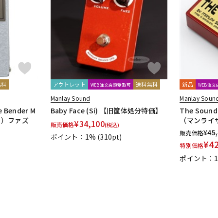
DTM オンラ
レコーディン
イン納品
グ機器
ジ
無料
アウトレット
送料無料
新品
WEB注文店頭受取可
WEB注
Manlay Sound
Manlay Soun
 Bender M
Baby Face (Si) 【旧筐体処分特価】
The Sound 
ド）ファズ
（マンライ
¥
34,100
販売価格
(税込)
¥
45
販売価格
ポイント：1%
(310pt)
¥
4
特別価格
ポイント：