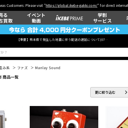
eas Customers: Please visit "
https://global.ikebe-gakki.com/
" for direct intern
売る
イベント
学割
古買取
動画
サービス
【重要】熊本県で発生した地震に伴う配送の遅延について(
07月29日
更新)
歪み系
ファズ
Manlay Sound
d 商品一覧
ベース
ウクレレ
更に絞り込む
管楽器
その他楽器