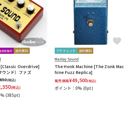
配信/ライブ
楽器アクセサ
機器
リ
送料無料
アウトレット
送料無料
文店頭受取可
d
Manlay Sound
[Classic Overdrive]
The Honk Machine [The Zonk Mac
サウンド）ファズ
hine Fuzz Replica]
,650
¥
49,500
(税込)
販売価格
(税込)
2,350
(税込)
ポイント：0%
(0pt)
1%
(385pt)