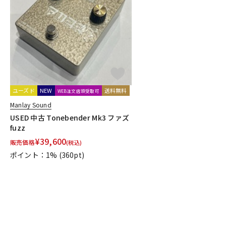
ユーズド
NEW
送料無料
WEB注文店頭受取可
Manlay Sound
USED 中古 Tonebender Mk3 ファズ
fuzz
¥
39,600
販売価格
(税込)
ポイント：1%
(360pt)