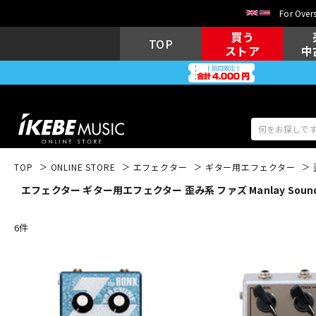
For Overs
買う
TOP
ストア
中
TOP
ONLINE STORE
エフェクター
ギター用エフェクター
エフェクター ギター用エフェクター 歪み系 ファズ Manlay Soun
アコギ/エレ
エレキギター
アコ
6
件
キーボード
電子ピアノ