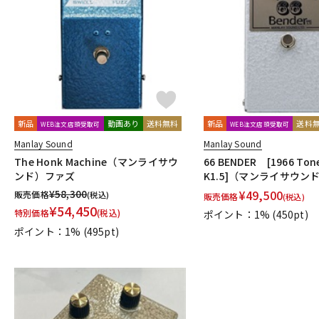
DJ機器
DTM
中古
ヴィンテー
新品
動画あり
送料無料
新品
送料
WEB注文店頭受取可
WEB注文店頭受取可
Manlay Sound
Manlay Sound
The Honk Machine（マンライサウ
66 BENDER [1966 Tone
ンド）ファズ
K1.5]（マンライサウン
¥
58,300
¥
49,500
販売価格
(税込)
販売価格
(税込)
¥
54,450
特別価格
(税込)
ポイント：1%
(450pt)
ポイント：1%
(495pt)