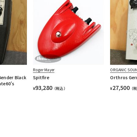
Roger Mayer
ORGANIC SOU
Bender Black
Spitfire
Orthros Ger
ate60's
93,280
27,500
¥
（税込）
¥
（