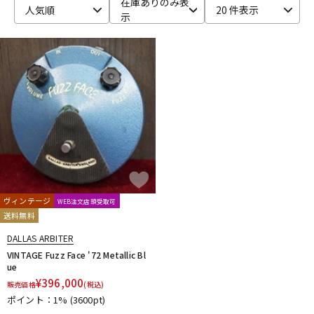
在庫ありのみ表
人気順
20 件表示
示
ベース
ウクレレ
ドラム
パーカッション
キーボード
電子ピアノ
管楽器
その他楽器
ヴィンテージ
WEB注文店頭受取可
送料無料
アンプ
エフェクター
DALLAS ARBITER
VINTAGE Fuzz Face '72 Metallic Bl
ue
DJ機器
DTM
¥
396,000
販売価格
(税込)
ポイント：1%
(3600pt)