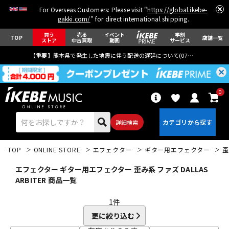
For Overseas Customers: Please visit "
https://global.ikebe-
gakki.com/
" for direct international shipping.
買う
売る
イベント
学割
TOP
店舗一覧
ストア
中古買取
動画
サービス
【重要】熊本県で発生した地震に伴う配送の遅延について(
07月29日
更新)
0
詳細検索
TOP
ONLINE STORE
エフェクター
ギター用エフェクター
歪
エフェクター ギター用エフェクター 歪み系 ファズ DALLAS
ARBITER 商品一覧
1
件
エレキギター
アコギ/エレアコ
更に絞り込む