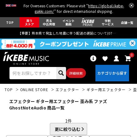
For Overseas Customers: Please visit "
https://global.ikebe-
gakki.com/
" for direct international shipping.
買う
売る
イベント
学割
TOP
店舗一覧
ストア
中古買取
動画
サービス
【重要】熊本県で発生した地震に伴う配送の遅延について(
07月29日
更新)
0
詳細検索
TOP
ONLINE STORE
エフェクター
ギター用エフェクター
歪
エフェクター ギター用エフェクター 歪み系 ファズ
GhostNoteAudio 商品一覧
1
件
エレキギター
アコギ/エレアコ
更に絞り込む