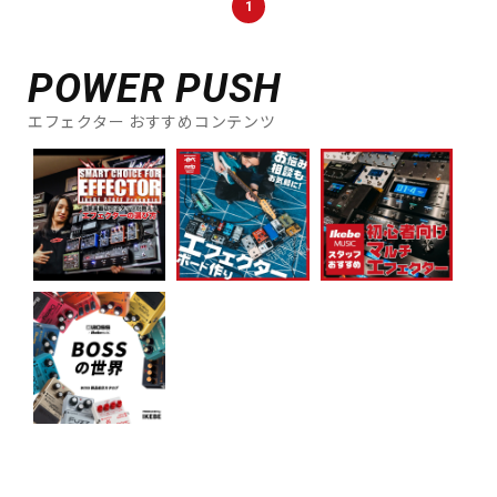
1
DTM オンライン納品
レコーディング機器
POWER PUSH
配信/ライブ機器
楽器アクセサリ
エフェクター おすすめコンテンツ
中古
ヴィンテージ