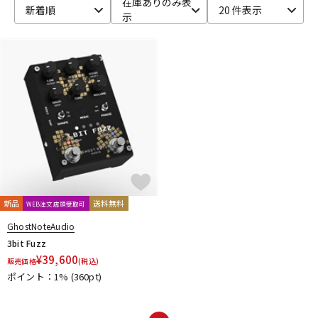
在庫ありのみ表
新着順
20 件表示
示
ベース
ウクレレ
ドラム
パーカッション
キーボード
電子ピアノ
管楽器
その他楽器
新品
送料無料
WEB注文店頭受取可
アンプ
エフェクター
GhostNoteAudio
3bit Fuzz
¥
39,600
販売価格
(税込)
ポイント：1%
(360pt)
DJ機器
DTM