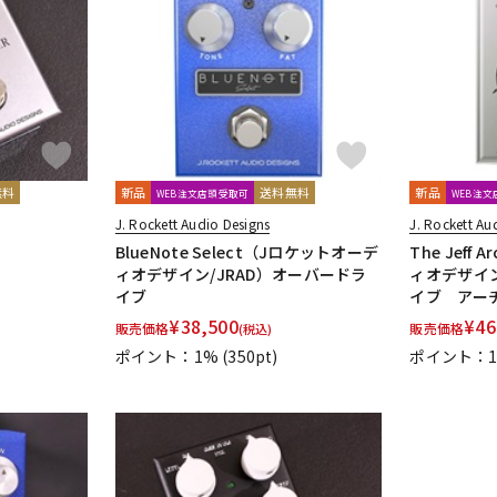
DTM オンラ
レコーディン
イン納品
グ機器
ジ
無料
新品
送料無料
新品
WEB注文店頭受取可
WEB注
J. Rockett Audio Designs
J. Rockett Au
BlueNote Select（Jロケットオーデ
The Jeff
ィオデザイン/JRAD）オーバードラ
ィオデザイン
イブ
イブ アー
¥
38,500
¥
46
販売価格
販売価格
(税込)
ポイント：1%
(350pt)
ポイント：