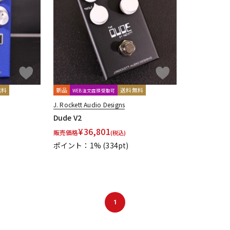
無料
新品
送料無料
WEB注文店頭受取可
J. Rockett Audio Designs
Dude V2
¥
36,801
販売価格
(税込)
ポイント：1%
(334pt)
1