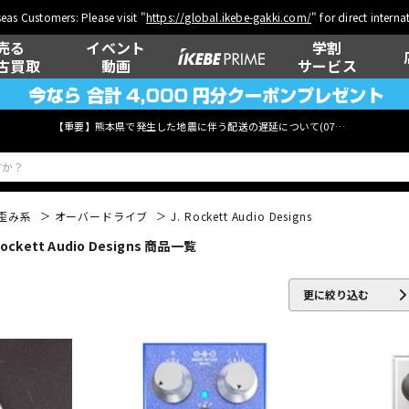
eas Customers: Please visit "
https://global.ikebe-gakki.com/
" for direct intern
売る
イベント
学割
古買取
動画
サービス
【重要】熊本県で発生した地震に伴う配送の遅延について(
07月29日
更新)
歪み系
オーバードライブ
J. Rockett Audio Designs
tt Audio Designs 商品一覧
ベース
ウクレレ
更に絞り込む
管楽器
その他楽器