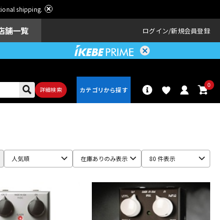
ational shipping.
店舗一覧
ログイン
新規会員登録
0
詳細検索
パーカッショ
ドラム
ン
人気順
在庫ありのみ表示
80 件表示
アンプ
エフェクター