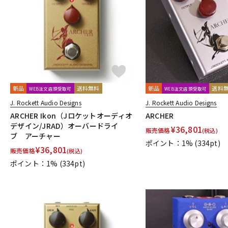
DJ機器
DTM
中古
ヴィンテー
新品
送料無料
新品
送料
WEB注文店頭受取可
WEB注文店頭受取可
J. Rockett Audio Designs
J. Rockett Audio Designs
ARCHER Ikon（Jロケットオーディオ
ARCHER
デザイン/JRAD）オーバードライ
¥
36,801
販売価格
(税込)
ブ アーチャー
ポイント：1%
(334pt)
¥
36,801
販売価格
(税込)
ポイント：1%
(334pt)