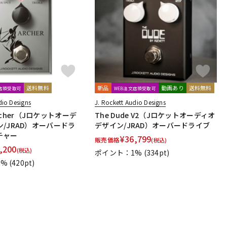
配信/ライブ
楽器アクセサ
機器
リ
送料無料
新品
動画あり
送料無料
文店頭受取可
WEB注文店頭受取可
dio Designs
J. Rockett Audio Designs
 Archer（Jロケットオーデ
The Dude V2（Jロケットオーディオ
/JRAD）オーバードラ
デザイン/JRAD）オーバードライブ
チャー
¥
36,799
販売価格
(税込)
,200
(税込)
ポイント：1%
(334pt)
1%
(420pt)