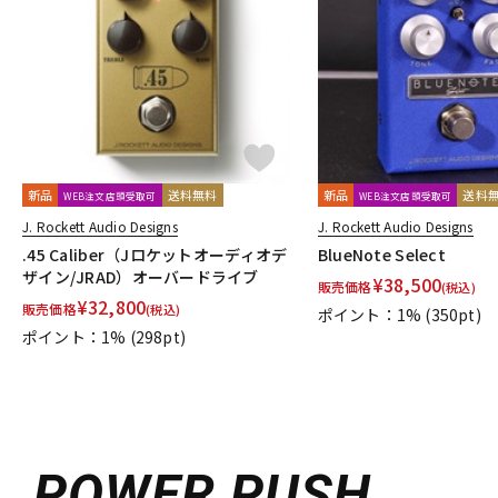
新品
送料無料
新品
送料
WEB注文店頭受取可
WEB注文店頭受取可
J. Rockett Audio Designs
J. Rockett Audio Designs
.45 Caliber（Jロケットオーディオデ
BlueNote Select
ザイン/JRAD）オーバードライブ
¥
38,500
販売価格
(税込)
¥
32,800
販売価格
(税込)
ポイント：1%
(350pt)
ポイント：1%
(298pt)
POWER PUSH