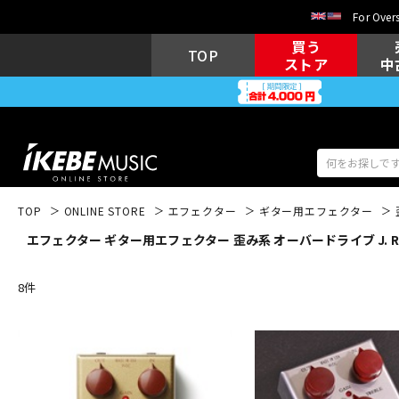
For Overs
買う
TOP
ストア
中
TOP
ONLINE STORE
エフェクター
ギター用エフェクター
エフェクター ギター用エフェクター 歪み系 オーバードライブ J. Rocke
アコギ/エレ
エレキギター
アコ
8
件
キーボード
電子ピアノ