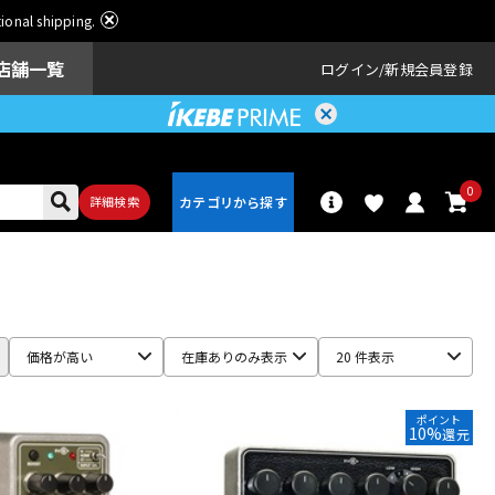
ational shipping.
店舗一覧
ログイン
新規会員登録
0
詳細検索
パーカッショ
ドラム
ン
価格が高い
在庫ありのみ表示
20 件表示
アンプ
エフェクター
ポイント
10%
還元