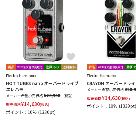
新品
動画あり
送料無料
新品
動画
WEB注文店頭受取可
WEB注文店頭受取可
Electro Harmonix
Electro Harmonix
HOT TUBES nano オーバードライブ
CRAYON オーバードラ
エレハモ
¥20,
メーカー希望小売価格
¥20,900
メーカー希望小売価格
（税込）
¥
14,630
販売価格
(税込)
¥
14,630
販売価格
(税込)
ポイント：10%
(1330pt
ポイント：10%
(1330pt)