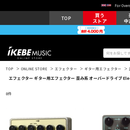
For Overs
買う
TOP
ストア
中
TOP
ONLINE STORE
エフェクター
ギター用エフェクター
エフェクター ギター用エフェクター 歪み系 オーバードライブ Electr
アコギ/エレ
エレキギター
アコ
8
件
キーボード
電子ピアノ