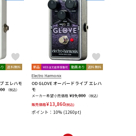
あり
送料無料
新品
動画あり
送料無料
WEB注文店頭受取可
Electro Harmonix
イブ エレハモ
OD GLOVE オーバードライブ エレハ
900
モ
（税込）
¥19,800
メーカー希望小売価格
（税込）
¥
13,860
販売価格
(税込)
)
ポイント：10%
(1260pt)