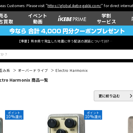
eas Customers: Please visit "
https://global.ikebe-gakki.com/
" for direct intern
売る
イベント
学割
古買取
動画
サービス
【重要】熊本県で発生した地震に伴う配送の遅延について(
07月29日
更新)
歪み系
オーバードライブ
Electro Harmonix
o Harmonix 商品一覧
ベース
ウクレレ
更に絞り込む
管楽器
その他楽器
ポイント
ポイント
10%
10%
還元
還元