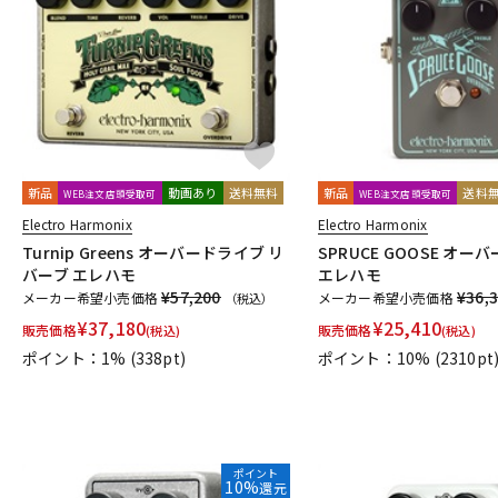
DJ機器
DTM
中古
ヴィンテー
新品
動画あり
送料無料
新品
送料
WEB注文店頭受取可
WEB注文店頭受取可
Electro Harmonix
Electro Harmonix
Turnip Greens オーバードライブ リ
SPRUCE GOOSE オー
バーブ エレハモ
エレハモ
¥57,200
¥36,
メーカー希望小売価格
メーカー希望小売価格
（税込）
¥
37,180
¥
25,410
販売価格
販売価格
(税込)
(税込)
ポイント：1%
(338pt)
ポイント：10%
(2310pt
ポイント
10%
還元