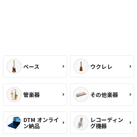
ベース
ウクレレ
管楽器
その他楽器
DTM オンライ
レコーディン
ン納品
グ機器