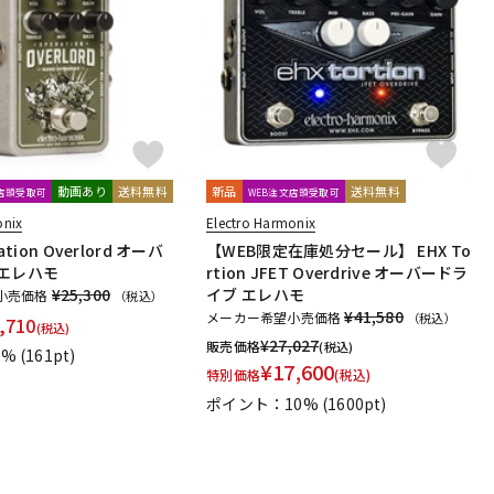
配信/ライブ
楽器アクセサ
機器
リ
動画あり
送料無料
新品
送料無料
文店頭受取可
WEB注文店頭受取可
onix
Electro Harmonix
ation Overlord オーバ
【WEB限定在庫処分セール】 EHX To
 エレハモ
rtion JFET Overdrive オーバードラ
¥25,300
イブ エレハモ
小売価格
（税込）
¥41,580
メーカー希望小売価格
（税込）
,710
(税込)
¥
27,027
販売価格
(税込)
1%
(161pt)
¥
17,600
特別価格
(税込)
ポイント：10%
(1600pt)