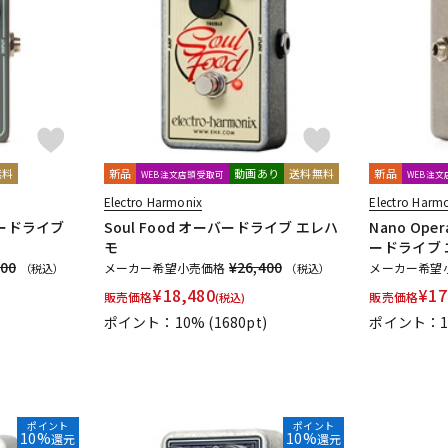
DTM オンラ
レコーディン
イン納品
グ機器
ジ
無料
新品
動画あり
送料無料
新品
WEB注文店頭受取可
WEB注
Electro Harmonix
Electro Harm
バードライブ
Soul Food オーバードライブ エレハ
Nano Oper
モ
ードライブ
300
¥26,400
メーカー希望小売価格
メーカー希望
（税込）
（税込）
¥
18,480
¥
17
販売価格
販売価格
(税込)
)
ポイント：10%
(1680pt)
ポイント：
ポイント
ポイント
10%
10%
還元
還元