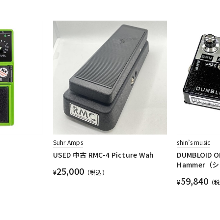
Suhr Amps
shin’s music
USED 中古 RMC-4 Picture Wah
DUMBLOID O
Hammer（
25,000
¥
（税込）
59,840
¥
（