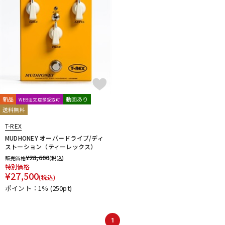
新品
動画あり
WEB注文店頭受取可
送料無料
T-REX
MUDHONEY オーバードライブ/ディ
ストーション（ティーレックス）
¥
28,600
販売価格
(税込)
特別価格
¥
27,500
(税込)
ポイント：1%
(250pt)
1