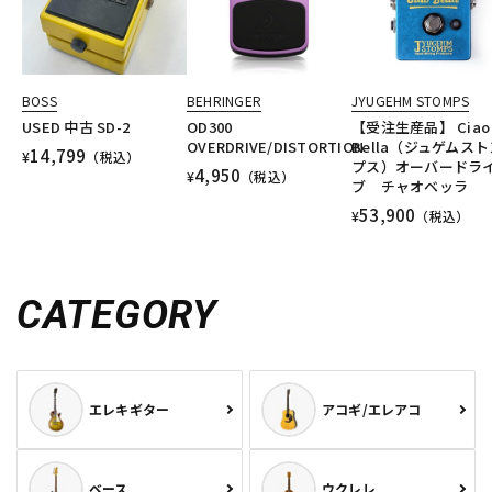
BOSS
BEHRINGER
JYUGEHM STOMPS
USED 中古 SD-2
OD300
【受注生産品】 Ciao
OVERDRIVE/DISTORTION
Bella（ジュゲムスト
14,799
¥
（税込）
プス）オーバードラ
4,950
¥
（税込）
ブ チャオベッラ
53,900
¥
（税込）
CATEGORY
エレキギター
アコギ/エレアコ
ベース
ウクレレ