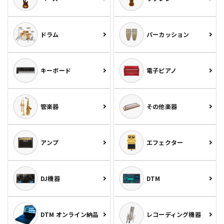
ドラム
パーカッション
キーボード
電子ピアノ
管楽器
その他楽器
アンプ
エフェクター
DJ機器
DTM
DTM オンライン納品
レコーディング機器