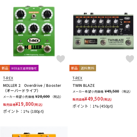
DTM オンライン納品
レコーディング機器
配信/ライブ機器
楽器アクセサリ
中古
ヴィンテージ
新品
新品
送料無料
WEB注文店頭受取可
T-REX
T-REX
MOLLER 2 Overdrive / Booster
TWIN BLAZE
（オーバードライブ）
¥49,500
メーカー希望小売価格
（税込）
¥28,600
メーカー希望小売価格
（税込）
¥
49,500
販売価格
(税込)
¥
19,800
販売価格
(税込)
ポイント：1%
(450pt)
ポイント：1%
(180pt)