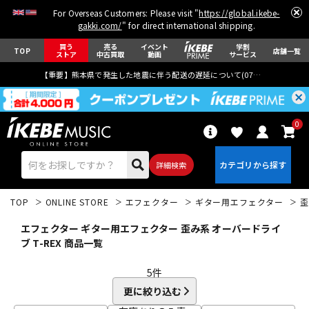
For Overseas Customers: Please visit "
https://global.ikebe-
gakki.com/
" for direct international shipping.
買う
売る
イベント
学割
TOP
店舗一覧
ストア
中古買取
動画
サービス
【重要】熊本県で発生した地震に伴う配送の遅延について(
07月29日
更新)
0
詳細検索
TOP
ONLINE STORE
エフェクター
ギター用エフェクター
歪
エフェクター ギター用エフェクター 歪み系 オーバードライ
ブ T-REX 商品一覧
5
件
エレキギター
アコギ/エレアコ
更に絞り込む