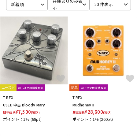
在庫ありのみ表
新着順
20 件表示
示
ベース
ウクレレ
ドラム
パーカッション
キーボード
電子ピアノ
管楽器
その他楽器
ユーズド
新品
WEB注文店頭受取可
WEB注文店頭受取可
アンプ
エフェクター
T-REX
T-REX
USED 中古 Bloody Mary
Mudhoney II
¥
7,500
¥
28,600
販売価格
(税込)
販売価格
(税込)
ポイント：1%
(68pt)
ポイント：1%
(260pt)
DJ機器
DTM