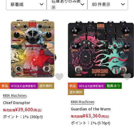
在庫ありのみ表
新着順
80 件表示
示
ベース
ウクレレ
ドラム
パーカッション
キーボード
電子ピアノ
管楽器
その他楽器
新品
送料無料
新品
動画あり
WEB注文店頭受取可
WEB注文店頭受取可
送料無料
アンプ
エフェクター
KMA Machines
KMA Machines
Chief Disruptor
¥
39,600
Guardian of the Wurm
販売価格
(税込)
¥
63,360
ポイント：1%
(360pt)
販売価格
(税込)
DJ機器
DTM
ポイント：1%
(576pt)