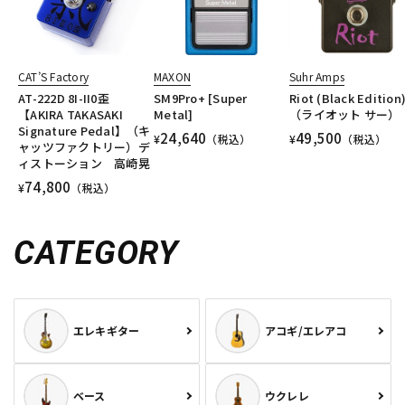
CAT’S Factory
MAXON
Suhr Amps
AT-222D 8I-II0歪
SM9Pro+ [Super
Riot (Black Edition
【AKIRA TAKASAKI
Metal]
（ライオット サー）
Signature Pedal】（キ
24,640
49,500
¥
（税込）
¥
（税込）
ャッツファクトリー）デ
ィストーション 高崎晃
74,800
¥
（税込）
CATEGORY
エレキギター
アコギ/エレアコ
ベース
ウクレレ