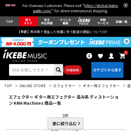
For Overseas Customers: Please visit "
https://global.ikebe-
gakki.com/
" for direct international shipping.
買う
売る
イベント
学割
TOP
店舗一覧
ストア
中古買取
動画
サービス
【重要】熊本県で発生した地震に伴う配送の遅延について(
07月29日
更新)
0
詳細検索
TOP
ONLINE STORE
エフェクター
ギター用エフェクター
歪
エフェクター ギター用エフェクター 歪み系 ディストーショ
ン KMA Machines 商品一覧
3
件
エレキギター
アコギ/エレアコ
更に絞り込む