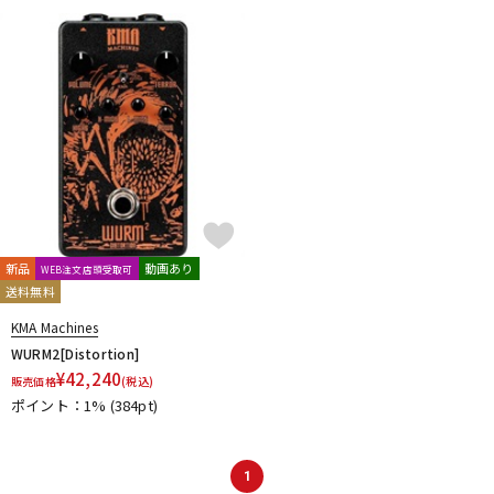
DTM オンライン納品
レコーディング機器
配信/ライブ機器
楽器アクセサリ
中古
ヴィンテージ
新品
動画あり
WEB注文店頭受取可
送料無料
KMA Machines
WURM2[Distortion]
¥
42,240
販売価格
(税込)
ポイント：1%
(384pt)
1