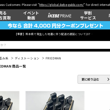
eas Customers: Please visit "
https://global.ikebe-gakki.com/
" for direct intern
売る
イベント
学割
古買取
動画
サービス
【重要】熊本県で発生した地震に伴う配送の遅延について(
07月29日
更新)
歪み系
ディストーション
FRIEDMAN
DMAN 商品一覧
ベース
ウクレレ
更に絞り込む
管楽器
その他楽器