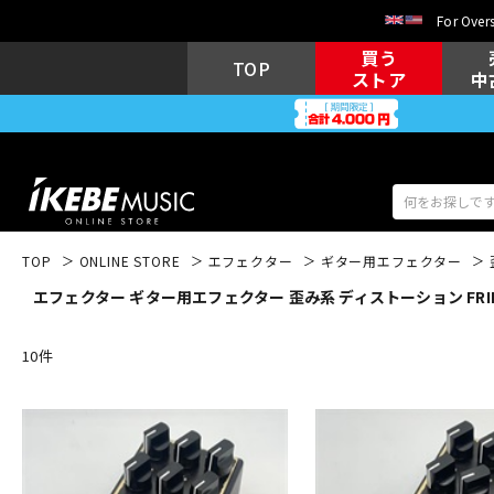
For Overs
買う
TOP
ストア
中
TOP
ONLINE STORE
エフェクター
ギター用エフェクター
エフェクター ギター用エフェクター 歪み系 ディストーション FRIE
アコギ/エレ
エレキギター
アコ
10
件
キーボード
電子ピアノ