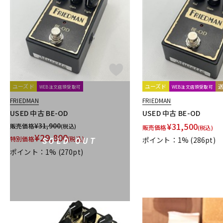
DJ機器
DTM
中古
ヴィンテー
ユーズド
ユーズド
WEB注文店頭受取可
WEB注文店頭受取可
FRIEDMAN
FRIEDMAN
USED 中古 BE-OD
USED 中古 BE-OD
¥
31,900
¥
31,500
販売価格
(税込)
販売価格
(税込)
¥
29,800
特別価格
(税込)
ポイント：1%
(286pt)
SOLD OUT
ポイント：1%
(270pt)