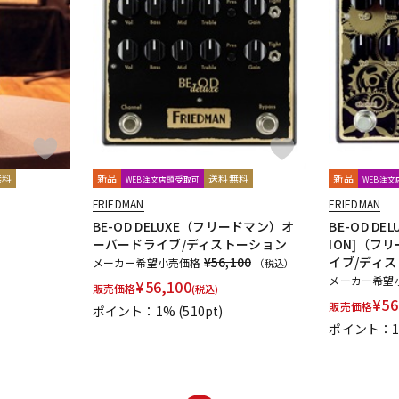
無料
新品
送料無料
新品
WEB注文店頭受取可
WEB注
FRIEDMAN
FRIEDMAN
BE-OD DELUXE（フリードマン）オ
BE-OD DEL
ーバードライブ/ディストーション
ION]（フ
¥56,100
イブ/ディ
メーカー希望小売価格
（税込）
メーカー希望
¥
56,100
販売価格
(税込)
¥
56
販売価格
ポイント：1%
(510pt)
ポイント：