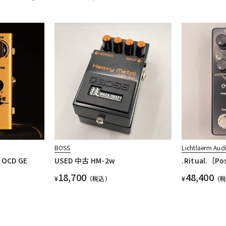
BOSS
Lichtlaerm Aud
n OCD GE
USED 中古 HM-2w
.Ritual.［Po
18,700
48,400
¥
（税込）
¥
（