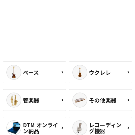
ベース
ウクレレ
管楽器
その他楽器
DTM オンライ
レコーディン
ン納品
グ機器