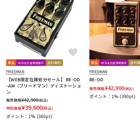
新品
送料無料
新品
送料
WEB注文店頭受取可
WEB注文店頭受取可
FRIEDMAN
FRIEDMAN
【WEB限定在庫処分セール】 BE-OD
BE-OD
-AM（フリードマン）ディストーショ
¥
42,900
販売価格
(税込)
ン
ポイント：1%
(390pt)
¥
42,900
販売価格
(税込)
¥
39,600
特別価格
(税込)
ポイント：1%
(360pt)