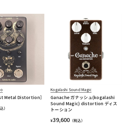
io
Kogalashi Sound Magic
st Metal Distortion］
Ganache ガナッシュ(kogalashi
Sound Magic) distortion ディス
税込）
トーション
39,600
¥
（税込）