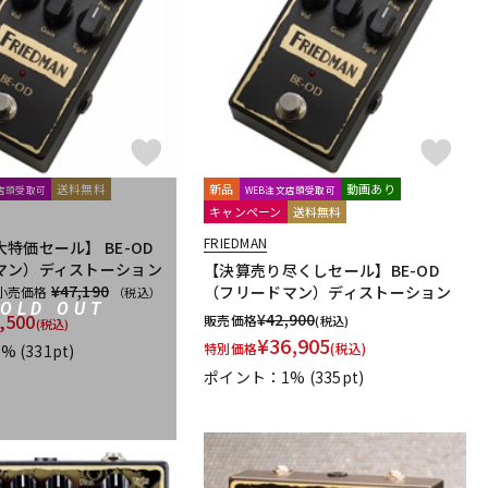
配信/ライブ
楽器アクセサ
機器
リ
送料無料
新品
動画あり
文店頭受取可
WEB注文店頭受取可
キャンペーン
送料無料
FRIEDMAN
特価セール】 BE-OD
マン）ディストーション
【決算売り尽くしセール】BE-OD
¥47,190
（フリードマン）ディストーション
小売価格
（税込）
SOLD OUT
,500
¥
42,900
販売価格
(税込)
(税込)
¥
36,905
特別価格
(税込)
1%
(331pt)
ポイント：1%
(335pt)