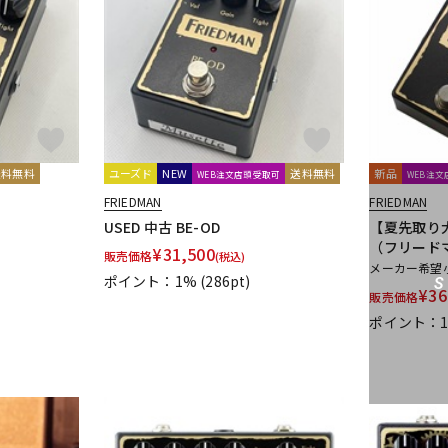
DTM オンラ
レコーディン
イン納品
グ機器
ジ
送料無料
ユーズド
NEW
送料無料
新品
WEB注文店頭受取可
WEB注
FRIEDMAN
FRIEDMAN
USED 中古 BE-OD
【夏先取り大
（フリード
¥
31,500
販売価格
(税込)
メーカー希望
ポイント：1%
(286pt)
¥
36
販売価格
ポイント：