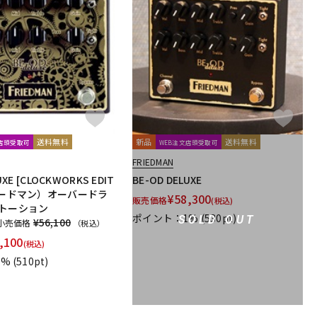
送料無料
新品
送料無料
文店頭受取可
WEB注文店頭受取可
FRIEDMAN
UXE [CLOCKWORKS EDIT
BE-OD DELUXE
リードマン）オーバードラ
¥
58,300
販売価格
(税込)
ストーション
ポイント：1%
(530pt)
SOLD OUT
¥56,100
小売価格
（税込）
,100
(税込)
1%
(510pt)