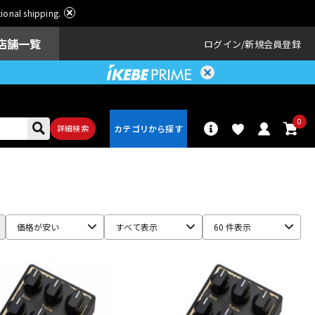
ational shipping.
店舗一覧
ログイン
新規会員登録
0
詳細検索
パーカッショ
ドラム
ン
価格が安い
すべて表示
60 件表示
アンプ
エフェクター