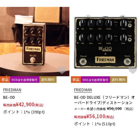
新品
送料無料
新品
送料無料
WEB注文店頭受取可
WEB注文店頭受取可
FRIEDMAN
FRIEDMAN
BE-OD
BE-OD DELUXE（フリードマン）オ
ーバードライブ/ディストーション
¥
42,900
販売価格
(税込)
¥56,100
メーカー希望小売価格
（税込）
ポイント：1%
(390pt)
¥
56,100
販売価格
(税込)
ポイント：1%
(510pt)