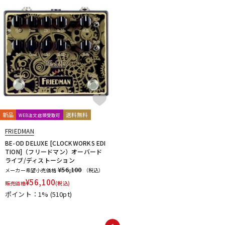
新品
送料無料
WEB注文店頭受取可
FRIEDMAN
BE-OD DELUXE [CLOCKWORKS EDI
TION]（フリードマン）オーバード
ライブ/ディストーション
¥56,100
メーカー希望小売価格
（税込）
¥
56,100
販売価格
(税込)
ポイント：1%
(510pt)