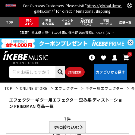
For Overseas Customers: Please visit "
https://global.ikebe-
gakki.com/
" for direct international shipping.
買う
売る
イベント
学割
TOP
店舗一覧
ストア
中古買取
動画
サービス
【重要】熊本県で発生した地震に伴う配送の遅延について(
07月29日
更新)
0
詳細検索
TOP
ONLINE STORE
エフェクター
ギター用エフェクター
歪
エフェクター ギター用エフェクター 歪み系 ディストーショ
ン FRIEDMAN 商品一覧
7
件
エレキギター
アコギ/エレアコ
更に絞り込む