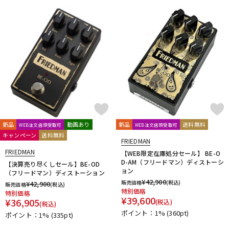
DTM オンライン納品
レコーディング機器
配信/ライブ機器
楽器アクセサリ
中古
ヴィンテージ
新品
動画あり
新品
送料無料
WEB注文店頭受取可
WEB注文店頭受取可
キャンペーン
送料無料
FRIEDMAN
FRIEDMAN
【WEB限定在庫処分セール】 BE-O
D-AM（フリードマン）ディストーシ
【決算売り尽くしセール】BE-OD
ョン
（フリードマン）ディストーション
¥
42,900
販売価格
(税込)
¥
42,900
販売価格
(税込)
特別価格
特別価格
¥
39,600
¥
36,905
(税込)
(税込)
ポイント：1%
(360pt)
ポイント：1%
(335pt)