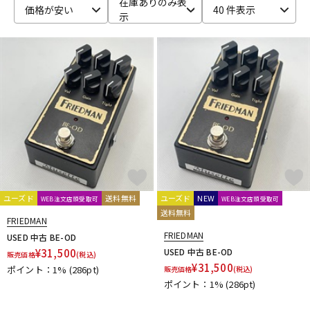
在庫ありのみ表
価格が安い
40 件表示
示
ベース
ウクレレ
ドラム
パーカッション
キーボード
電子ピアノ
管楽器
その他楽器
ユーズド
送料無料
ユーズド
NEW
WEB注文店頭受取可
WEB注文店頭受取可
送料無料
アンプ
エフェクター
FRIEDMAN
FRIEDMAN
USED 中古 BE-OD
¥
31,500
USED 中古 BE-OD
販売価格
(税込)
¥
31,500
ポイント：1%
(286pt)
販売価格
(税込)
DJ機器
DTM
ポイント：1%
(286pt)