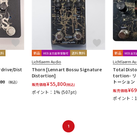
DTM オンラ
レコーディン
イン納品
グ機器
ジ
無料
新品
送料無料
新品
WEB注文店頭受取可
WEB注
Lichtlaerm Audio
Lichtlaerm A
drive/Dist
Thorn [Lennart Bossu Signature
Total Disto
Distortion]
tortion
180
トーション
（税込）
¥
55,800
販売価格
(税込)
¥
69
販売価格
ポイント：1%
(507pt)
ポイント：
1