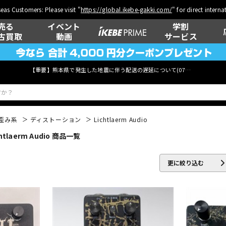
eas Customers: Please visit "
https://global.ikebe-gakki.com/
" for direct intern
売る
イベント
学割
古買取
動画
サービス
【重要】熊本県で発生した地震に伴う配送の遅延について(
07月29日
更新)
歪み系
ディストーション
Lichtlaerm Audio
aerm Audio 商品一覧
ベース
ウクレレ
更に絞り込む
管楽器
その他楽器