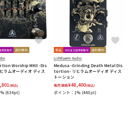
配信/ライブ
楽器アクセサ
機器
リ
送料無料
新品
送料無料
文店頭受取可
WEB注文店頭受取可
udio
Lichtlaerm Audio
rtion Worship MKII -Dis
Medusa -Grinding Death Metal Dis
- リヒラムオーディオ ディス
tortion- リヒラムオーディオ ディス
トーション
,801
¥
48,400
販売価格
(税込)
(税込)
1%
(634pt)
ポイント：1%
(440pt)