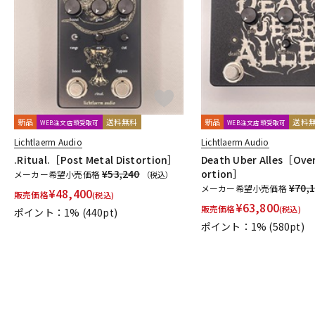
DJ機器
DTM
中古
ヴィンテー
新品
送料無料
新品
送料
WEB注文店頭受取可
WEB注文店頭受取可
Lichtlaerm Audio
Lichtlaerm Audio
.Ritual.［Post Metal Distortion］
Death Uber Alles［Over
¥53,240
ortion］
メーカー希望小売価格
（税込）
¥70,
メーカー希望小売価格
¥
48,400
販売価格
(税込)
¥
63,800
販売価格
(税込)
ポイント：1%
(440pt)
ポイント：1%
(580pt)