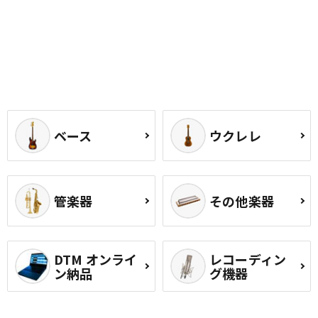
ベース
ウクレレ
管楽器
その他楽器
DTM オンライ
レコーディン
ン納品
グ機器