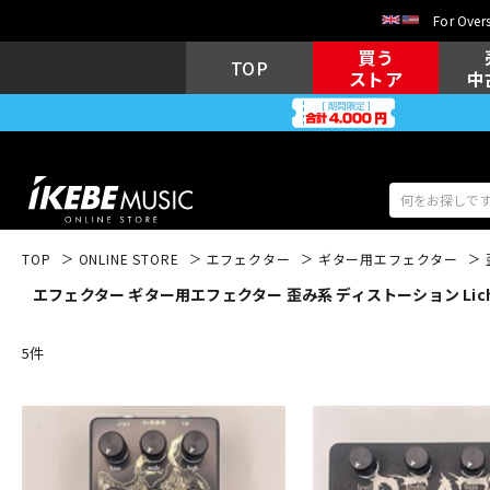
For Overs
買う
TOP
ストア
中
TOP
ONLINE STORE
エフェクター
ギター用エフェクター
エフェクター ギター用エフェクター 歪み系 ディストーション Lichtl
アコギ/エレ
エレキギター
アコ
5
件
キーボード
電子ピアノ