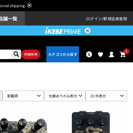
ational shipping.
店舗一覧
ログイン
新規会員登録
0
詳細検索
パーカッショ
ドラム
ン
新着順
在庫ありのみ表示
20 件表示
アンプ
エフェクター