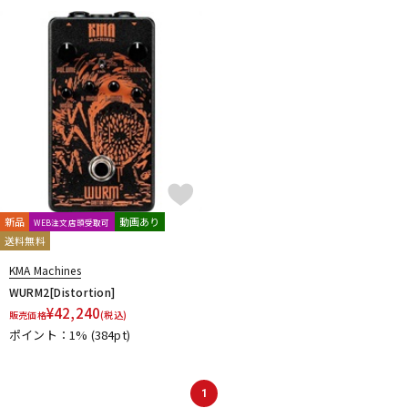
DTM オンライン納品
レコーディング機器
配信/ライブ機器
楽器アクセサリ
中古
ヴィンテージ
新品
動画あり
WEB注文店頭受取可
送料無料
KMA Machines
WURM2[Distortion]
¥
42,240
販売価格
(税込)
ポイント：1%
(384pt)
1