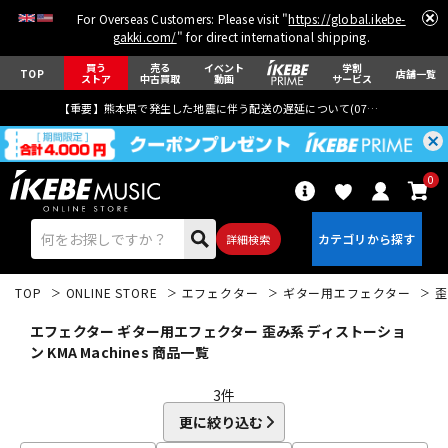
For Overseas Customers: Please visit "
https://global.ikebe-
gakki.com/
" for direct international shipping.
買う
売る
イベント
学割
TOP
店舗一覧
ストア
中古買取
動画
サービス
【重要】熊本県で発生した地震に伴う配送の遅延について(
07月29日
更新)
0
詳細検索
TOP
ONLINE STORE
エフェクター
ギター用エフェクター
歪
エフェクター ギター用エフェクター 歪み系 ディストーショ
ン KMA Machines 商品一覧
3
件
エレキギター
アコギ/エレアコ
更に絞り込む