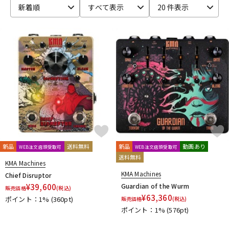
新着順
すべて表示
20 件表示
ベース
ウクレレ
ドラム
パーカッション
キーボード
電子ピアノ
管楽器
その他楽器
新品
送料無料
新品
動画あり
WEB注文店頭受取可
WEB注文店頭受取可
送料無料
アンプ
エフェクター
KMA Machines
KMA Machines
Chief Disruptor
¥
39,600
Guardian of the Wurm
販売価格
(税込)
¥
63,360
ポイント：1%
(360pt)
販売価格
(税込)
DJ機器
DTM
ポイント：1%
(576pt)