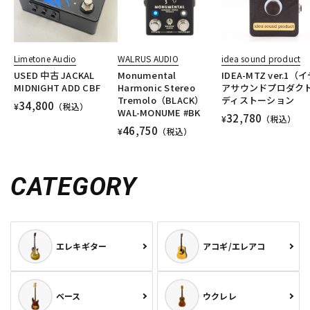
Limetone Audio
WALRUS AUDIO
idea sound product
USED 中古 JACKAL
Monumental
IDEA-MTZ ver.1（
MIDNIGHT ADD CBF
Harmonic Stereo
アサウンドプロダク
Tremolo（BLACK）
ディストーション
34,800
¥
（税込）
WAL-MONUME #BK
32,780
¥
（税込）
46,750
¥
（税込）
CATEGORY
エレキギター
アコギ/エレアコ
ベース
ウクレレ