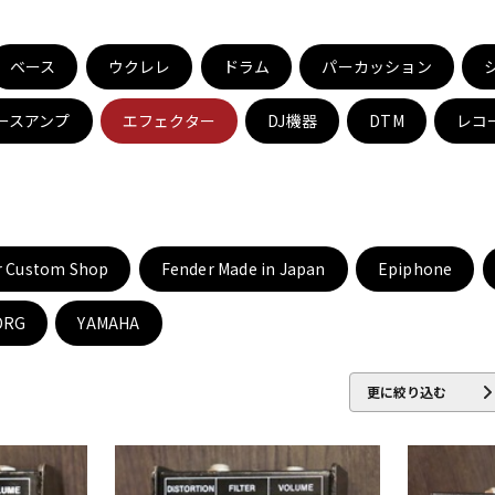
DTM オンラ
レコーディン
イン納品
グ機器
ベース
ウクレレ
ドラム
パーカッション
ースアンプ
エフェクター
DJ機器
DTM
レコ
ジ
r Custom Shop
Fender Made in Japan
Epiphone
ORG
YAMAHA
更に絞り込む