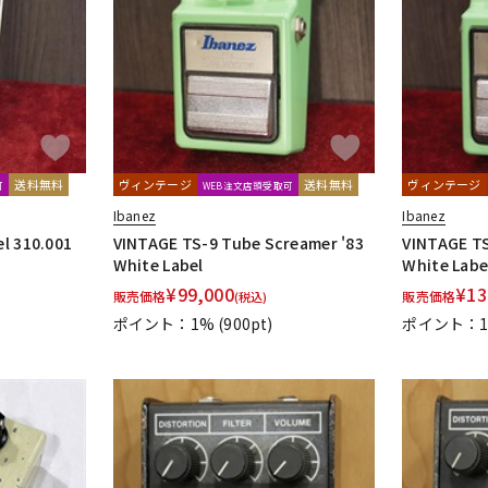
送料無料
ヴィンテージ
送料無料
ヴィンテージ
可
WEB注文店頭受取可
Ibanez
Ibanez
l 310.001
VINTAGE TS-9 Tube Screamer '83
VINTAGE TS
White Label
White Labe
¥
99,000
¥
13
販売価格
販売価格
(税込)
ポイント：1%
(900pt)
ポイント：