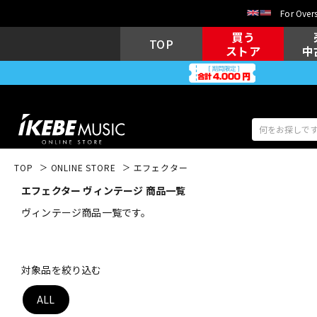
For Overs
買う
TOP
ストア
中
TOP
ONLINE STORE
エフェクター
エフェクター ヴィンテージ 商品一覧
アコギ/エレ
エレキギター
アコ
ヴィンテージ商品一覧です。
キーボード
電子ピアノ
対象品を絞り込む
ALL