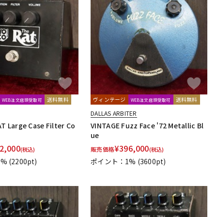
送料無料
ヴィンテージ
送料無料
WEB注文店頭受取可
WEB注文店頭受取可
DALLAS ARBITER
T Large Case Filter Co
VINTAGE Fuzz Face '72 Metallic Bl
ue
2,000
¥
396,000
販売価格
(税込)
(税込)
1%
(2200pt)
ポイント：1%
(3600pt)