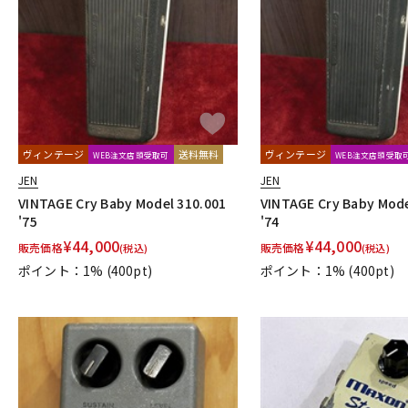
ヴィンテージ
送料無料
ヴィンテージ
WEB注文店頭受取可
WEB注文店頭受取
JEN
JEN
VINTAGE Cry Baby Model 310.001
VINTAGE Cry Baby Mode
'75
'74
¥
44,000
¥
44,000
販売価格
販売価格
(税込)
(税込)
ポイント：1%
(400pt)
ポイント：1%
(400pt)