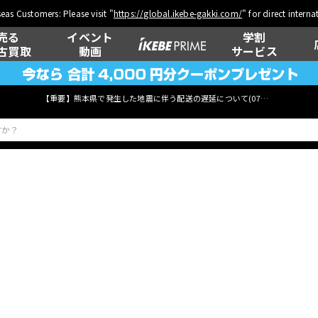
eas Customers: Please visit "
https://global.ikebe-gakki.com/
" for direct intern
売る
イベント
学割
古買取
動画
サービス
【重要】熊本県で発生した地震に伴う配送の遅延について(
07月29日
更新)
ベース
ウクレレ
管楽器
その他楽器