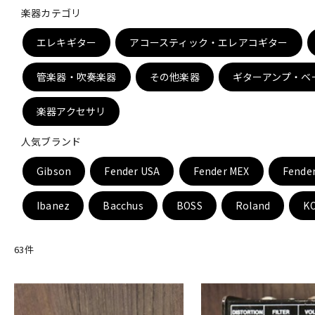
楽器カテゴリ
DJ機器
DTM
エレキギター
アコースティック・エレアコギター
管楽器・吹奏楽器
その他楽器
ギターアンプ・ベ
中古
ヴィンテー
楽器アクセサリ
人気ブランド
Gibson
Fender USA
Fender MEX
Fende
Ibanez
Bacchus
BOSS
Roland
K
63
件