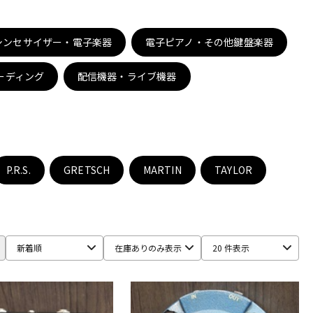
配信/ライブ
楽器アクセサ
機器
リ
シンセサイザー・電子楽器
電子ピアノ・その他鍵盤楽器
ーディング
配信機器・ライブ機器
P.R.S.
GRETSCH
MARTIN
TAYLOR
新着順
在庫ありのみ表示
20 件表示