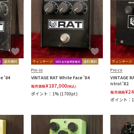
送料無料
ヴィンテージ
送料無料
ヴィンテージ
可
WEB注文店頭受取可
Pro-co
Pro-co
e '84
VINTAGE RAT White Face '84
VINTAGE RA
ntrol '82
¥
187,000
販売価格
(税込)
¥
24
販売価格
ポイント：1%
(1700pt)
ポイント：