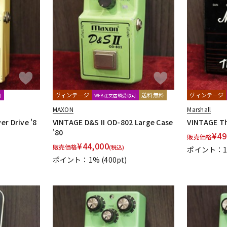
ヴィンテージ
送料無料
ヴィンテージ
可
WEB注文店頭受取可
MAXON
Marshall
r Drive '8
VINTAGE D&S II OD-802 Large Case
VINTAGE Th
'80
¥
49
販売価格
¥
44,000
販売価格
(税込)
ポイント：
ポイント：1%
(400pt)