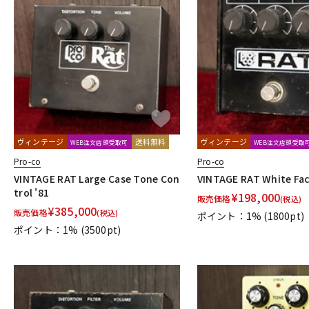
ヴィンテージ
送料無料
ヴィンテージ
WEB注文店頭受取可
WEB注文店頭受取
Pro-co
Pro-co
VINTAGE RAT Large Case Tone Con
VINTAGE RAT White Fac
trol '81
¥
198,000
販売価格
(税込)
¥
385,000
販売価格
(税込)
ポイント：1%
(1800pt)
ポイント：1%
(3500pt)