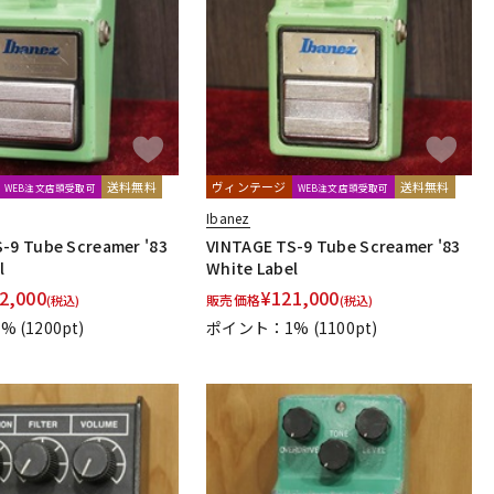
送料無料
ヴィンテージ
送料無料
WEB注文店頭受取可
WEB注文店頭受取可
Ibanez
-9 Tube Screamer '83
VINTAGE TS-9 Tube Screamer '83
l
White Label
2,000
¥
121,000
販売価格
(税込)
(税込)
1%
(1200pt)
ポイント：1%
(1100pt)