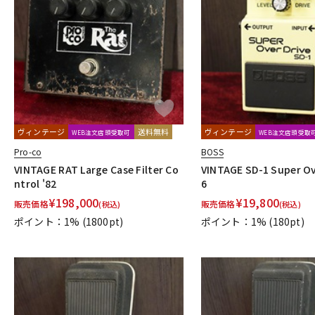
ヴィンテージ
送料無料
ヴィンテージ
WEB注文店頭受取可
WEB注文店頭受取
Pro-co
BOSS
VINTAGE RAT Large Case Filter Co
VINTAGE SD-1 Super Ove
ntrol '82
6
¥
198,000
¥
19,800
販売価格
販売価格
(税込)
(税込)
ポイント：1%
(1800pt)
ポイント：1%
(180pt)