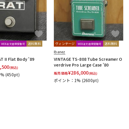
送料無料
ヴィンテージ
送料無料
WEB注文店頭受取可
WEB注文店頭受取可
Ibanez
 II Flat Body '89
VINTAGE TS-808 Tube Screamer O
verdrive Pro Large Case '80
,500
(税込)
¥
286,000
販売価格
(税込)
1%
(450pt)
ポイント：1%
(2600pt)