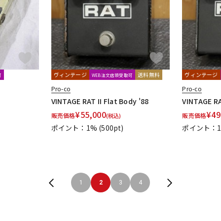
ヴィンテージ
送料無料
ヴィンテージ
可
WEB注文店頭受取可
Pro-co
Pro-co
VINTAGE RAT II Flat Body '88
VINTAGE RAT
¥
55,000
¥
49
販売価格
販売価格
(税込)
ポイント：1%
(500pt)
ポイント：
1
2
3
4