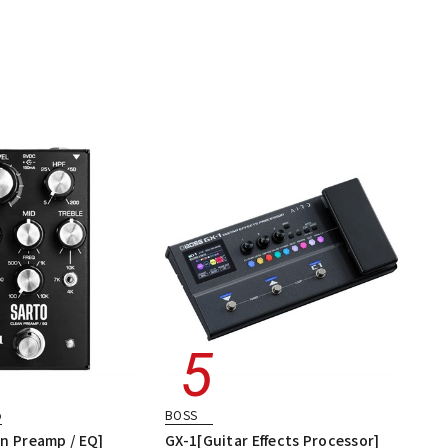
o
BOSS
n Preamp / EQ]
GX-1[Guitar Effects Processor]