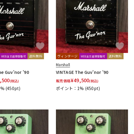
送料無料
ヴィンテージ
送料無料
WEB注文店頭受取可
WEB注文店頭受取可
Marshall
e Guv'nor '90
VINTAGE The Guv'nor '90
,500
¥
49,500
販売価格
(税込)
(税込)
1%
(450pt)
ポイント：1%
(450pt)