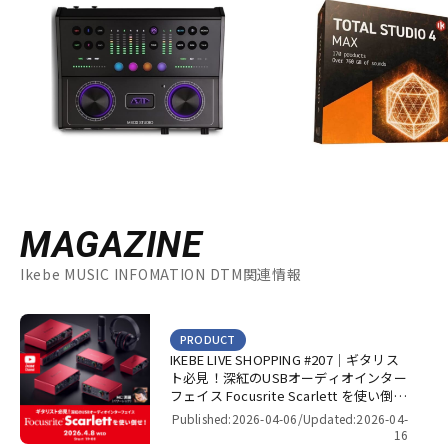
YAMAHA
ZAOR
ZOOM
他
1st PLACE
360 Reality Audio
RELAB Development
FREQPORT
Glorious
Mntra
Minimal Audio
cmf by NOTHING
MAGAZINE
Ikebe MUSIC INFOMATION DTM関連情報
PRODUCT
IKEBE LIVE SHOPPING #207｜ギタリス
ト必見！深紅のUSBオーディオインター
フェイス Focusrite Scarlett を使い倒
せ！【presented by パワーレック】
Published:2026-04-06/
Updated:2026-04-
16