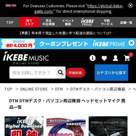
For Overseas Customers: Please visit "
https://global.ikebe-
gakki.com/
" for direct international shipping.
買う
売る
イベント
学割
TOP
店舗一覧
ストア
中古買取
動画
サービス
【重要】熊本県で発生した地震に伴う配送の遅延について(
07月29日
更新)
0
詳細検索
TOP
ONLINE STORE
DTM
DTMデスク・パソコン周辺機器
DTM DTMデスク・パソコン周辺機器 ヘッドセットマイク 商
品一覧
エレキギター
アコギ/エレアコ