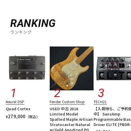
RANKING
ランキング
Neural DSP
Fender Custom Shop
TECH21
Quad Cortex
USED 中古 2016
【入荷待ち、ご予約
Limited Model
中】 SansAmp
279,000
¥
（税込）
Spalted Maple Artisan
Programmable Bas
Stratocaster Natural
Driver ELITE [PBDR
w/Gold Anodized PG