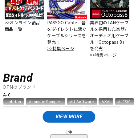
ベース
ウクレレ
>>オンライン納品
PASSGO Cable – 音
業界初のLANケーブ
商品一覧
をダイレクトに繋ぐ
ルを採用した楽器/
ドラム
パーカッション
ケーブルシリーズを
オーディオ用ケーブ
発売！
ル「Octopass 8」
>>特集ページ
を発売！
キーボード
電子ピアノ
>>特集ページ
Brand
管楽器
その他楽器
DTMのブランド
A-C
アンプ
エフェクター
ableton
Acoustic Samples
AH-Software
AKAI
ALESIS
AMS Neve
Analog Cases
Antares
Antelope Audio
APOGEE
Artiphon
ARTRIG
Arturia
ATL.INC
audient
VIEW MORE
DJ機器
DTM
Audioease
audio-technica
AVID
BestService
BFD
BITWIG
Blackstar
BOSS
celemony
Cevio
1
件