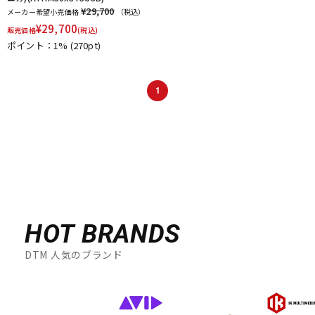
¥29,700
Plugin Alliance
POLYVERSE
Positive Grid
PreSonus
メーカー希望小売価格
（税込）
¥
29,700
PrismSound
PROJECT SAM
Prominy
Radial
販売価格
(税込)
Rational Acoustics
Rob Papen
RODE
Roland
ROLI
ポイント：1%
(270pt)
RUPERT NEVE DESIGNS
S-T
1
SANWA SUPPLY
SENNHEISER
serato
SHURE
SLATE AUDIO
SlateDigital
Softube
Sonarworks
Sonic Studio
Sonnox
SoundToys
SPECTRASONICS
SSL(Solid State Logic)
Steinberg
Steven Slate Audio
stokyo
STREZOV SAMPLING
Studiologic
SynchroArts
SYNTHOGY
TAC SYSTEM
TASCAM
tc electronic
TC helicon
Teenage Engineering
Thrustmaster
TOONTRACK
Tracktion
TRUE DYNA
HOT BRANDS
U-Z
UDG
u-he（ユーヒー）
UJAM
Universal Audio
DTM 人気のブランド
unknown
UVI
Vengeance Sound
VI Labs
VIENNA
Vital Arts
Waldorf
Wave Machine Labs
WaveDNA
WAVES
Whirlwind
XFER RECORDS
xlnaudio
XSONIC