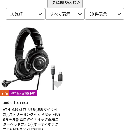
CINESAMPLES
CME PRO
CRIMSON TECHNOLOGY
更に絞り込む
DTM オンライン納品
レコーディング機器
CRYPTON
人気順
すべて表示
20 件表示
D-I
DAHUA
DECKSAVER
DiGiGrid
DOTEC AUDIO
配信/ライブ機器
楽器アクセサリ
EAST WEST
ENHANCIA
ESI
Eventide
Expressive E
FabFilter
FLUX::
Focusrite
Future Audio Workshop
GARRITAN
GATOR Frameworks
GRACE design
中古
ヴィンテージ
HEAVYOCITY
HEiL SOUND
HERCULES
ICON
iConnectivity
IK Multimedia
Ikebe Original
IMAGE LINE SOFTWARE
Inspired Acoustics
INTERNET
iZotope
K-N
KAWAI
KAWAII FUTURESAMPLES
KENTON
Kikutani
Klevgrand
KORG
Krotos
LEWITT
Lexicon
Lynx
新品
WEB注文店頭受取可
MACKIE
M-AUDIO
McDSP
MIDIPLUS
MONSTER CABLE
audio-technica
moog
MOTU
MUTEC
Native Instruments
ATH-M50xSTS-USB(USBマイク付
Nektar Technology
NEUMANN
NOVATION
Nugen Audio
き)(ストリーミングヘッドセット(US
Bモデル))(密閉ダイナミック型モニ
O-R
ターヘッドフォン)(オーディオテク
OVERLOUD
Oyaide
Pearl
PG Music
Pitch Innovations
ニカ)(ATHM50xSTSUSB)