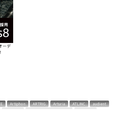
配信/ライブ
楽器アクセサ
機器
リ
オーデ
！
EE
Artiphon
ARTRIG
Arturia
ATL.INC
audient
CME PRO
CRIMSON TECHNOLOGY
CRYPTON
::
Focusrite
Future Audio Workshop
GARRITAN