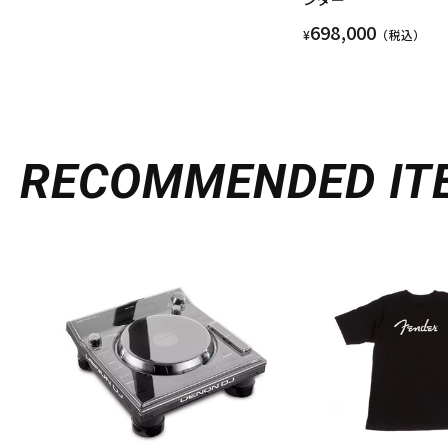
698,000
¥
（税込）
RECOMMENDED
IT