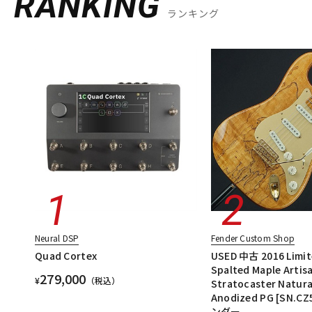
RANKING
ランキング
Neural DSP
Fender Custom Shop
Quad Cortex
USED 中古 2016 Limit
Spalted Maple Artis
279,000
¥
（税込）
Stratocaster Natura
Anodized PG [SN.C
ンダー