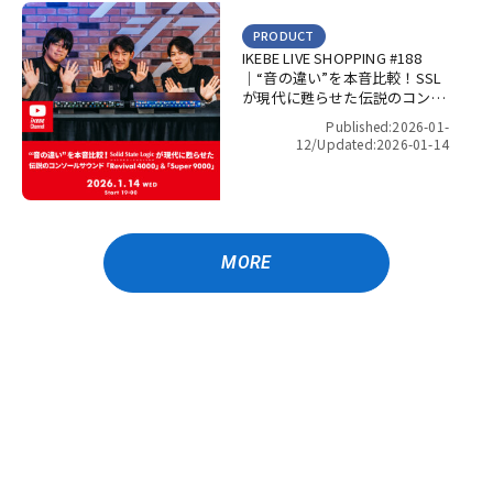
PRODUCT
IKEBE LIVE SHOPPING #188
｜“音の違い”を本音比較！SSL
が現代に甦らせた伝説のコンソ
ールサウンド「Revival 4000」
Published:2026-01-
＆「Super 9000」【presented
12/
Updated:2026-01-14
by パワーレック】
MORE