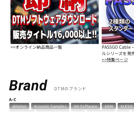
DJ機器
DTM
中古
ヴィンテー
>>オンライン納品商品一覧
PASSGO Cab
ルシリーズを発
>>特集ページ
Brand
DTMのブランド
A-C
ableton
Acoustic Samples
AH-Software
AKAI
ALESIS
Audioease
audio-technica
AVID
BestService
BFD
D-I
DAHUA
DECKSAVER
DiGiGrid
DOTEC AUDIO
EAST WES