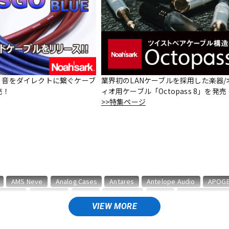
DTM オンラ
レコーディン
イン納品
グ機器
ジ
le – 音をダイレクトに繋ぐケーブ
業界初のLANケーブルを採用した楽器/
売！
ィオ用ケーブル「Octopass 8」を発売
>>特集ページ
AMS Neve
Analog Cases
Antares
Antelope Audio
APOG
BITWIG
Blackstar
BOSS
celemony
Cevio
CINESAMPLES
VIEW MORE
T
ENHANCIA
ESI
Eventide
Expressive E
FabFilter
FLUX