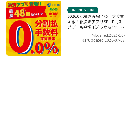
ONLINE STORE
2026.07.08 審査完了後、すぐ買
える！新決済アプリSPLIE（ス
プリ）も登場！迷うなら“4年間
金利ゼロ！”最長48回 無金利キ
Published:2025-10-
ャンペーン
01/
Updated:2026-07-08