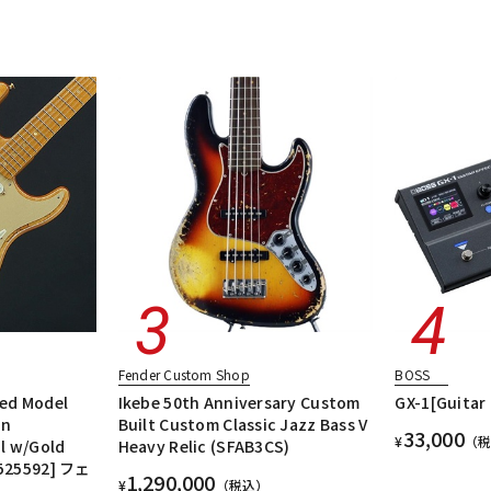
Fender Custom Shop
BOSS
ed Model
Ikebe 50th Anniversary Custom
GX-1[Guitar 
an
Built Custom Classic Jazz Bass V
33,000
¥
（
l w/Gold
Heavy Relic (SFAB3CS)
Z525592] フェ
1,290,000
¥
（税込）