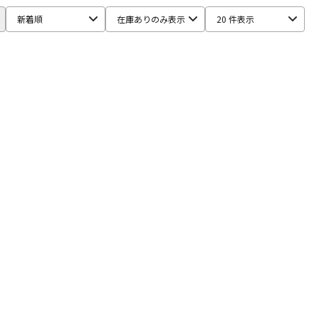
iginal
IMAGE LINE SOFTWARE
Inspired Acoustics
新着順
在庫ありのみ表示
20 件表示
M-AUDIO
McDSP
MIDIPLUS
MONSTER CABLE
moog
mSound
PROJECT SAM
Prominy
Radial
ox
SoundToys
SPECTRASONICS
SSL(Solid State Logic)
CAM
tc electronic
TC helicon
Teenage Engineering
dorf
Wave Machine Labs
WaveDNA
WAVES
Whirlwind