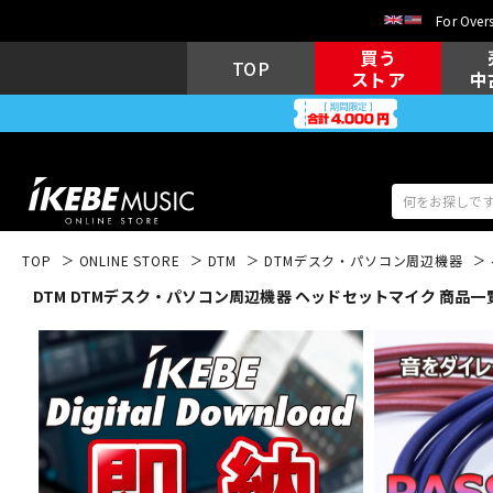
For Overs
買う
TOP
ストア
中
TOP
ONLINE STORE
DTM
DTMデスク・パソコン周辺機器
DTM DTMデスク・パソコン周辺機器 ヘッドセットマイク 商品一
アコギ/エレ
エレキギター
アコ
キーボード
電子ピアノ