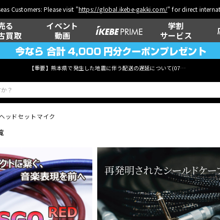
eas Customers: Please visit "
https://global.ikebe-gakki.com/
" for direct intern
売る
イベント
学割
古買取
動画
サービス
【重要】熊本県で発生した地震に伴う配送の遅延について(
07月29日
更新)
ヘッドセットマイク
覧
ベース
ウクレレ
管楽器
その他楽器