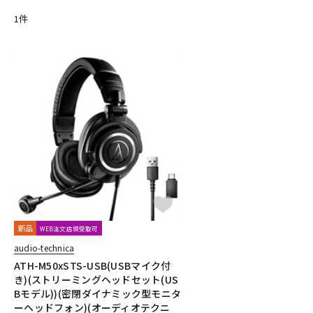
GATOR Frameworks
GRACE design
HEAVYOCITY
HEiL SO
1
件
INTERNET
iZotope
K-N
KAWAI
KAWAII FUTURESAMPLES
KENTON
Kikutani
Kle
MOTU
MUTEC
Native Instruments
Nektar Technology
O-R
OVERLOUD
Oyaide
Pearl
PG Music
Pitch Innovations
Rational Acoustics
Rob Papen
RODE
Roland
ROLI
S-T
SANWA SUPPLY
SENNHEISER
serato
SHURE
SLATE AU
Steinberg
Steven Slate Audio
stokyo
STREZOV SAMPLI
Thrustmaster
TOONTRACK
Tracktion
TRUE DYNA
U-Z
UDG
u-he（ユーヒー）
UJAM
Universal Audio
unknow
新品
WEB注文店頭受取可
XFER RECORDS
xlnaudio
XSONIC
YAMAHA
ZAOR
audio-technica
他
ATH-M50xSTS-USB(USBマイク付
1st PLACE
360 Reality Audio
RELAB Development
FREQP
き)(ストリーミングヘッドセット(US
Bモデル))(密閉ダイナミック型モニタ
ーヘッドフォン)(オーディオテクニ