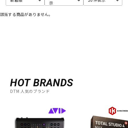
示
ベース
ウクレレ
該当する商品がありません。
ドラム
パーカッション
キーボード
電子ピアノ
管楽器
その他楽器
HOT BRANDS
DTM 人気のブランド
アンプ
エフェクター
DJ機器
DTM