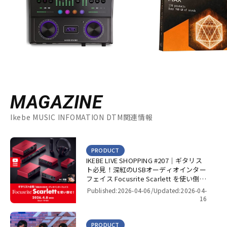
DTM オンライン納品
レコーディング機器
配信/ライブ機器
楽器アクセサリ
中古
ヴィンテージ
MAGAZINE
Ikebe MUSIC INFOMATION DTM関連情報
PRODUCT
IKEBE LIVE SHOPPING #207｜ギタリス
ト必見！深紅のUSBオーディオインター
フェイス Focusrite Scarlett を使い倒
せ！【presented by パワーレック】
Published:2026-04-06/
Updated:2026-04-
16
PRODUCT