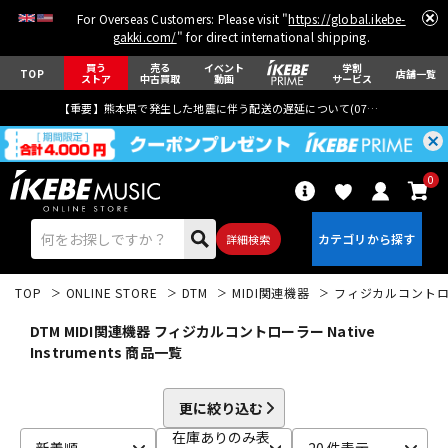
For Overseas Customers: Please visit "
https://global.ikebe-
gakki.com/
" for direct international shipping.
買う
売る
イベント
学割
TOP
店舗一覧
ストア
中古買取
動画
サービス
【重要】熊本県で発生した地震に伴う配送の遅延について(
07月29日
更新)
0
詳細検索
TOP
ONLINE STORE
DTM
MIDI関連機器
フィジカルコント
DTM MIDI関連機器 フィジカルコントローラー Native
Instruments 商品一覧
エレキギター
アコギ/エレアコ
更に絞り込む
在庫ありのみ表
新着順
20 件表示