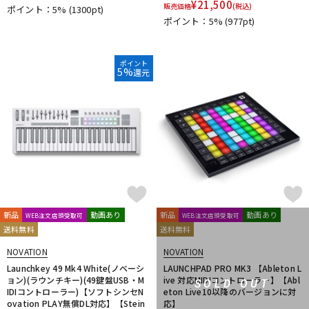
¥
21,500
販売価格
(税込)
ポイント：5%
(1300pt)
DTM オンライン納品
レコーディング機器
ポイント：5%
(977pt)
配信/ライブ機器
楽器アクセサリ
ポイント
5%
還元
中古
ヴィンテージ
新品
動画あり
新品
動画あり
WEB注文店頭受取可
WEB注文店頭受取可
送料無料
送料無料
NOVATION
NOVATION
Launchkey 49 Mk4 White(ノベーシ
LAUNCHPAD PRO MK3 【Ableton L
ョン)(ラウンチキー)(49鍵盤USB・M
ive 対応MIDIコントローラー】【Abl
SOLD OUT
IDIコントローラー)【ソフトシンセN
eton Live10以降のバージョンに対
ovation PLAY無償DL対応】【Stein
応】