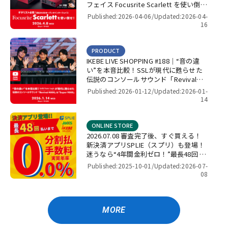
フェイス Focusrite Scarlett を使い倒
せ！【presented by パワーレック】
Published:2026-04-06/
Updated:2026-04-
16
PRODUCT
IKEBE LIVE SHOPPING #188｜“音の違
い”を本音比較！SSLが現代に甦らせた
伝説のコンソールサウンド「Revival
4000」＆「Super 9000」【presented
Published:2026-01-12/
Updated:2026-01-
by パワーレック】
14
ONLINE STORE
2026.07.08 審査完了後、すぐ買える！
新決済アプリSPLIE（スプリ）も登場！
迷うなら“4年間金利ゼロ！”最長48回 無
金利キャンペーン
Published:2025-10-01/
Updated:2026-07-
08
MORE