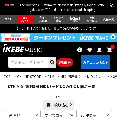
For Overseas Customers: Please visit "
https://global.ikebe-
gakki.com/
" for direct international shipping.
買う
売る
イベント
学割
TOP
店舗一覧
ストア
中古買取
動画
サービス
【重要】熊本県で発生した地震に伴う配送の遅延について(
07月29日
更新)
0
詳細検索
TOP
ONLINE STORE
DTM
MIDI関連機器
MIDIパッド
NOV
DTM MIDI関連機器 MIDIパッド NOVATION 商品一覧
6
件
更に絞り込む
エレキギター
アコギ/エレアコ
新着順
すべて表示
20 件表示