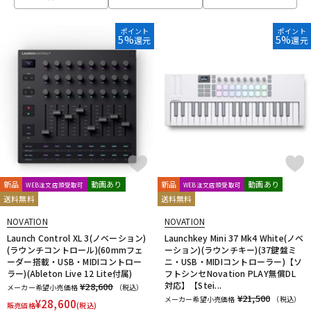
ベース
ウクレレ
ポイント
ポイント
5%
5%
還元
還元
ドラム
パーカッション
キーボード
電子ピアノ
管楽器
その他楽器
新品
動画あり
新品
動画あり
WEB注文店頭受取可
WEB注文店頭受取可
送料無料
送料無料
アンプ
エフェクター
NOVATION
NOVATION
Launch Control XL 3(ノベーション)
Launchkey Mini 37 Mk4 White(ノベ
(ラウンチコントロール)(60mmフェ
ーション)(ラウンチキー)(37鍵盤ミ
ーダー搭載・USB・MIDIコントロー
ニ・USB・MIDIコントローラー)【ソ
DJ機器
DTM
ラー)(Ableton Live 12 Lite付属)
フトシンセNovation PLAY無償DL
対応】【Stei...
¥28,600
メーカー希望小売価格
（税込）
¥21,500
メーカー希望小売価格
（税込）
¥
28,600
販売価格
(税込)