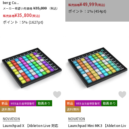
berg Cu...
¥
49,999
販売価格
(税込)
¥35,800
メーカー希望小売価格
（税込）
ポイント：1%
(454pt)
¥
35,800
販売価格
(税込)
ポイント：5%
(1627pt)
新品
動画あり
新品
動画あり
WEB注文店頭受取可
WEB注文店頭受取可
送料無料
送料無料
NOVATION
NOVATION
Launchpad X 【Ableton Live 対応
Launchpad Mini MK3 【Ableton Liv